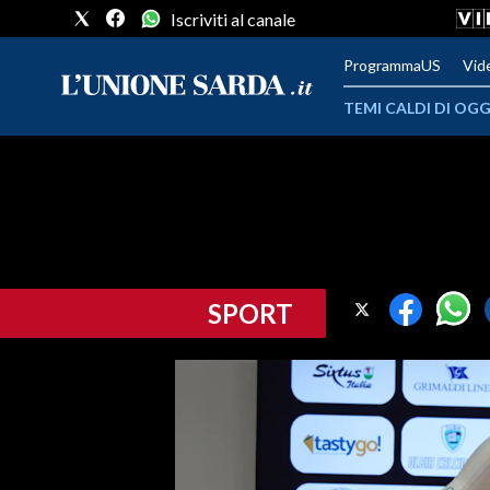
Iscriviti al canale
ProgrammaUS
Vid
TEMI CALDI DI OGG
METEO
COMUNI AL VOTO
VIDEO
SPORT
FOTO
CRONACA SARDEGNA
CAGLIARI
PROVINCIA DI CAGLIARI
SULCIS IGLESIENTE