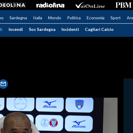
eo
Sardegna
Italia
Mondo
Politica
Economia
Sport
An
I:
Incendi
Sos Sardegna
Incidenti
Cagliari Calcio