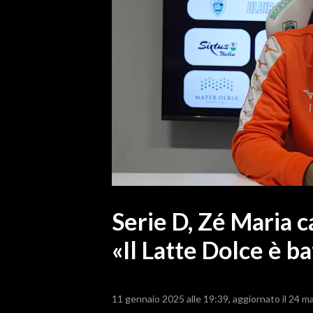
MEDIO CAMPIDANO
ORISTANO E PROVINCIA
SASSARI E PROVINCIA
GALLURA
NUORO E PROVINCIA
OGLIASTRA
AGENDA
CRONACA
ITALIA
MONDO
Serie D, Zé Maria ca
«Il Latte Dolce è ba
POLITICA
ECONOMIA
11 gennaio 2025 alle 19:39
aggiornato il 24 m
SERVIZI ALLE IMPRESE