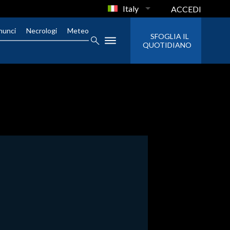
Italy
ACCEDI
nunci
Necrologi
Meteo
SFOGLIA IL
QUOTIDIANO