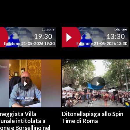
Edizione
Edizione
19:30
13:30
Edizione 21-05-2026 19:30
Edizione 21-05-2026 13:30
neggiata Villa
Ditonellapiaga allo Spin
nale intitolata a
Time di Roma
one e Borsellino nel