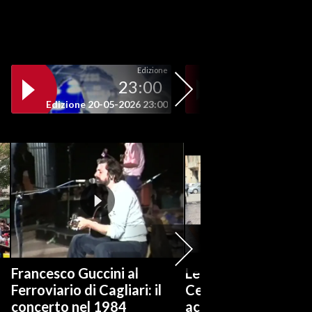
Edizione
23:00
19
Edizione 20-05-2026 23:00
Edizione 20-05-202
Francesco Guccini al
Legge elettorale, Cra
Ferroviario di Cagliari: il
Centrodestra trove
concerto nel 1984
accordo, in FI una