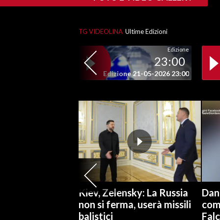
SPETTACOLI
TG VIDEOLINA
Ultime Edizioni
GOSSIP
Edizione
23:00
SALUTE
Edizione 21-05-2026 23:00
SARDEGNA TURISMO
SARDI NEL MONDO
NOTIZIE
EVENTI
#CARAUNIONE
Kiev, Zelensky: La Russia
Dan
3 MINUTI CON
non si ferma, userà missili
comu
balistici
Falc
INSULARITÀ