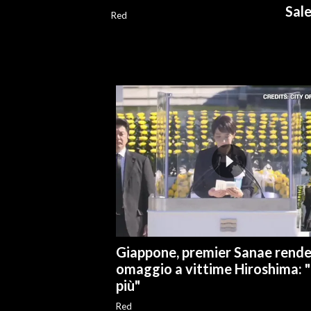
Sal
Red
INFO AZIENDE
ABBONATI
ANNUNCI
NECROLOGI
PUBBLICITÀ
SPIAGGE
STORE
Giappone, premier Sanae rend
omaggio a vittime Hiroshima: 
più"
Red