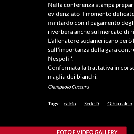
Nella conferenza stampa preparti
LAVORO
evidenziato il momento delicato 
BANDI
in ritardo con il pagamento degli
riverbera anche sul mercato di r
SPORT IN SARDEGNA
L'allenatore sudamericano però h
SPORT
sull'importanza della gara contr
RISULTATI E CLASSIFICHE
Nespoli''.
CALCIO
Confermata la trattativa in corso
CALCIO REGIONALE
maglia dei bianchi.
BASKET
Giampaolo Cuccuru
VOLLEY
MOTORI
Tags:
calcio
Serie D
Olbia calcio
TENNIS
ALTRI SPORT
FOTO E VIDEO GALLERY
CULTURA