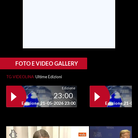
INFO AZIENDE
ABBONATI
ANNUNCI
NECROLOGI
PUBBLICITÀ
SPIAGGE
FOTO E VIDEO GALLERY
STORE
TG VIDEOLINA
Ultime Edizioni
Edizione
23:00
Edizione 21-05-2026 23:00
Edizione 21-05-