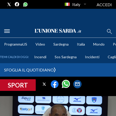
Italy
ACCEDI
METEO
ProgrammaUS
Video
Sardegna
Italia
Mondo
Po
COMUNI AL VOTO
Incendi
Sos Sardegna
Incidenti
Cagli
TEMI CALDI DI OGGI:
VIDEO
SFOGLIA IL QUOTIDIANO
FOTO
SPORT
CRONACA SARDEGNA
CAGLIARI
PROVINCIA DI CAGLIARI
SULCIS IGLESIENTE