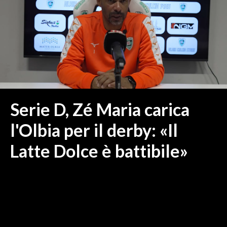
MEDIO CAMPIDANO
ORISTANO E PROVINCIA
SASSARI E PROVINCIA
GALLURA
NUORO E PROVINCIA
OGLIASTRA
AGENDA
Serie D, Zé Maria carica
CRONACA
l'Olbia per il derby: «Il
ITALIA
Latte Dolce è battibile»
MONDO
POLITICA
ECONOMIA
SERVIZI ALLE IMPRESE