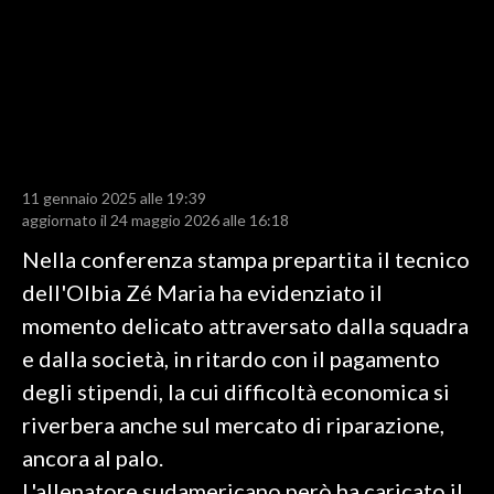
LAVORO
BANDI
SPORT IN SARDEGNA
SPORT
11 gennaio 2025 alle 19:39
RISULTATI E CLASSIFICHE
aggiornato il 24 maggio 2026 alle 16:18
CALCIO
Nella conferenza stampa prepartita il tecnico
CALCIO REGIONALE
dell'Olbia Zé Maria ha evidenziato il
BASKET
momento delicato attraversato dalla squadra
VOLLEY
e dalla società, in ritardo con il pagamento
MOTORI
degli stipendi, la cui difficoltà economica si
TENNIS
riverbera anche sul mercato di riparazione,
ALTRI SPORT
ancora al palo.
L'allenatore sudamericano però ha caricato il
CULTURA