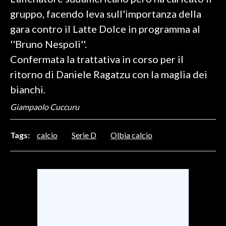
gruppo, facendo leva sull'importanza della
SPETTACOLI
gara contro il Latte Dolce in programma al
''Bruno Nespoli''.
GOSSIP
Confermata la trattativa in corso per il
SALUTE
ritorno di Daniele Ragatzu con la maglia dei
bianchi.
SARDEGNA TURISMO
Giampaolo Cuccuru
SARDI NEL MONDO
Tags:
calcio
Serie D
Olbia calcio
NOTIZIE
EVENTI
#CARAUNIONE
3 MINUTI CON
INSULARITÀ