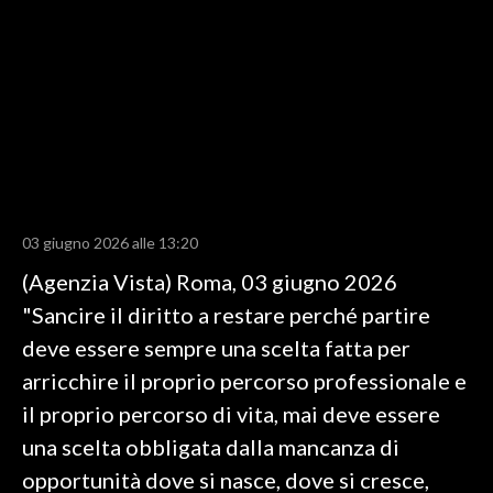
LAVORO
BANDI
SPORT IN SARDEGNA
SPORT
RISULTATI E CLASSIFICHE
CALCIO
03 giugno 2026 alle 13:20
CALCIO REGIONALE
(Agenzia Vista) Roma, 03 giugno 2026
BASKET
"Sancire il diritto a restare perché partire
VOLLEY
deve essere sempre una scelta fatta per
MOTORI
arricchire il proprio percorso professionale e
TENNIS
il proprio percorso di vita, mai deve essere
ALTRI SPORT
una scelta obbligata dalla mancanza di
opportunità dove si nasce, dove si cresce,
CULTURA