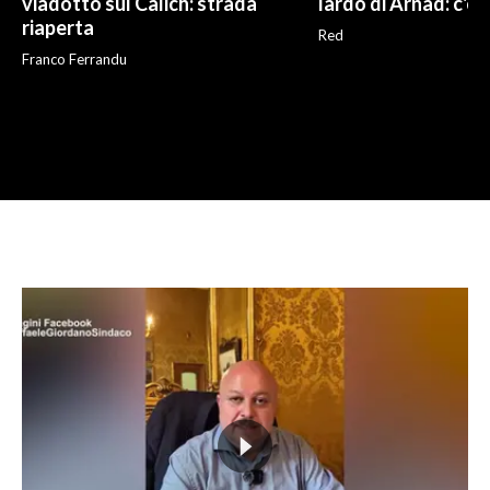
viadotto sul Calich: strada
lardo di Arnad: c'è 
riaperta
Red
Franco Ferrandu