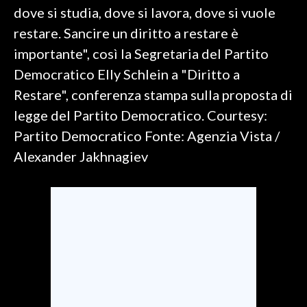
dove si studia, dove si lavora, dove si vuole
SPETTACOLI
restare. Sancire un diritto a restare è
importante", così la Segretaria del Partito
GOSSIP
Democratico Elly Schlein a "Diritto a
Restare", conferenza stampa sulla proposta di
SALUTE
legge del Partito Democratico. Courtesy:
SARDEGNA TURISMO
Partito Democratico Fonte: Agenzia Vista /
Alexander Jakhnagiev
SARDI NEL MONDO
NOTIZIE
EVENTI
#CARAUNIONE
3 MINUTI CON
INSULARITÀ