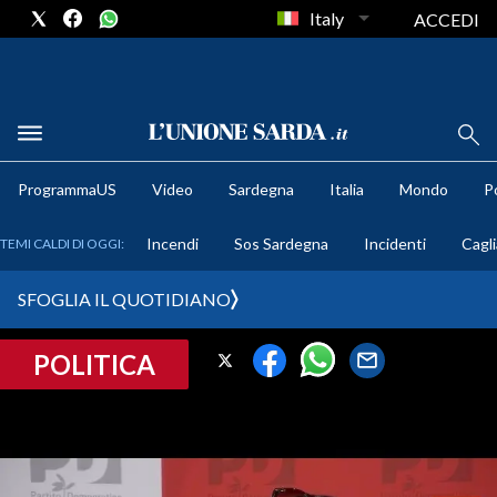
Italy
ACCEDI
METEO
ProgrammaUS
Video
Sardegna
Italia
Mondo
Po
COMUNI AL VOTO
Incendi
Sos Sardegna
Incidenti
Cagli
TEMI CALDI DI OGGI:
VIDEO
SFOGLIA IL QUOTIDIANO
FOTO
POLITICA
CRONACA SARDEGNA
CAGLIARI
PROVINCIA DI CAGLIARI
SULCIS IGLESIENTE