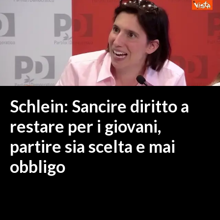
MEDIO CAMPIDANO
ORISTANO E PROVINCIA
SASSARI E PROVINCIA
GALLURA
NUORO E PROVINCIA
OGLIASTRA
AGENDA
Schlein: Sancire diritto a
CRONACA
restare per i giovani,
ITALIA
partire sia scelta e mai
MONDO
obbligo
POLITICA
ECONOMIA
SERVIZI ALLE IMPRESE