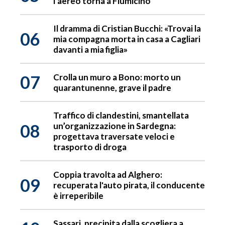
l’aereo torna a Fiumicino
Il dramma di Cristian Bucchi: «Trovai la
06
mia compagna morta in casa a Cagliari
davanti a mia figlia»
07
Crolla un muro a Bono: morto un
quarantunenne, grave il padre
Traffico di clandestini, smantellata
08
un’organizzazione in Sardegna:
progettava traversate veloci e
trasporto di droga
Coppia travolta ad Alghero:
09
recuperata l'auto pirata, il conducente
è irreperibile
Sassari, precipita dalla scogliera a