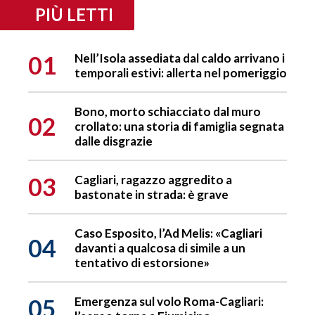
PIÙ LETTI
01
Nell’Isola assediata dal caldo arrivano i
temporali estivi: allerta nel pomeriggio
Bono, morto schiacciato dal muro
02
crollato: una storia di famiglia segnata
dalle disgrazie
03
Cagliari, ragazzo aggredito a
bastonate in strada: è grave
Caso Esposito, l’Ad Melis: «Cagliari
04
davanti a qualcosa di simile a un
tentativo di estorsione»
05
Emergenza sul volo Roma-Cagliari: