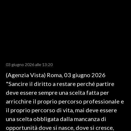
LAVORO
BANDI
SPORT IN SARDEGNA
SPORT
RISULTATI E CLASSIFICHE
CALCIO
03 giugno 2026 alle 13:20
CALCIO REGIONALE
(Agenzia Vista) Roma, 03 giugno 2026
BASKET
"Sancire il diritto a restare perché partire
VOLLEY
deve essere sempre una scelta fatta per
MOTORI
arricchire il proprio percorso professionale e
TENNIS
il proprio percorso di vita, mai deve essere
ALTRI SPORT
una scelta obbligata dalla mancanza di
opportunità dove si nasce, dove si cresce,
CULTURA