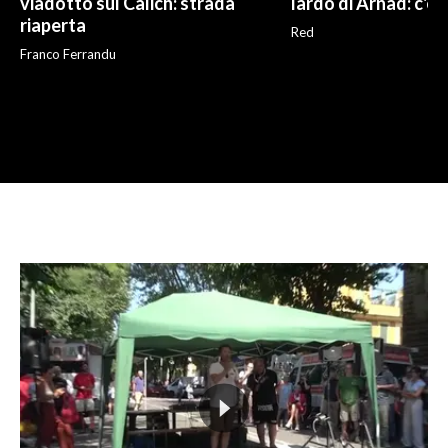
viadotto sul Calich: strada
lardo di Arnad: c'è 
riaperta
Red
Franco Ferrandu