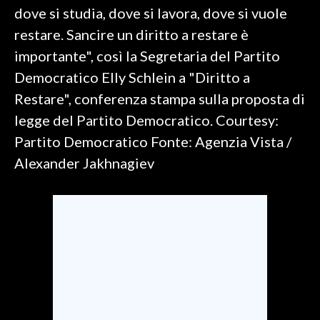
dove si studia, dove si lavora, dove si vuole
SPETTACOLI
restare. Sancire un diritto a restare è
importante", così la Segretaria del Partito
GOSSIP
Democratico Elly Schlein a "Diritto a
Restare", conferenza stampa sulla proposta di
SALUTE
legge del Partito Democratico. Courtesy:
SARDEGNA TURISMO
Partito Democratico Fonte: Agenzia Vista /
Alexander Jakhnagiev
SARDI NEL MONDO
NOTIZIE
EVENTI
#CARAUNIONE
3 MINUTI CON
INSULARITÀ