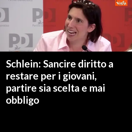
MEDIO CAMPIDANO
ORISTANO E PROVINCIA
SASSARI E PROVINCIA
GALLURA
NUORO E PROVINCIA
OGLIASTRA
AGENDA
Schlein: Sancire diritto a
CRONACA
restare per i giovani,
ITALIA
partire sia scelta e mai
MONDO
obbligo
POLITICA
ECONOMIA
SERVIZI ALLE IMPRESE