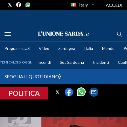
Italy
ACCEDI
METEO
ProgrammaUS
Video
Sardegna
Italia
Mondo
Po
COMUNI AL VOTO
Incendi
Sos Sardegna
Incidenti
Cagli
TEMI CALDI DI OGGI:
VIDEO
SFOGLIA IL QUOTIDIANO
FOTO
POLITICA
CRONACA SARDEGNA
CAGLIARI
PROVINCIA DI CAGLIARI
SULCIS IGLESIENTE