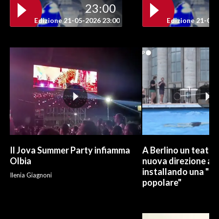
23:00
INFO AZIENDE
Edizione 21-05-2026 23:00
Edizione 21-05-
ABBONATI
ANNUNCI
NECROLOGI
PUBBLICITÀ
SPIAGGE
STORE
Il Jova Summer Party infiamma
A Berlino un teatro
Olbia
nuova direzione art
installando una "pi
Ilenia Giagnoni
popolare"