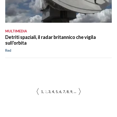
MULTIMEDIA
Detriti spaziali, il radar britannico che vigila
sull'orbita
Red
1
2
3
4
5
6
7
8
9
...