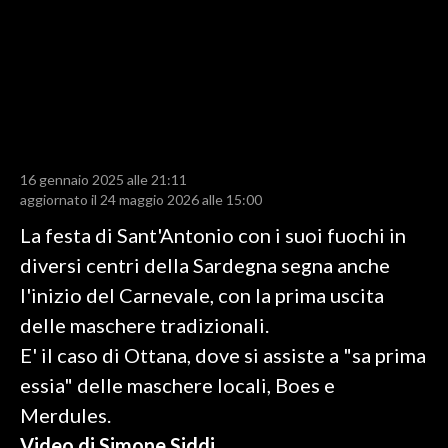
LAVORO
BANDI
SPORT IN SARDEGNA
SPORT
16 gennaio 2025 alle 21:11
RISULTATI E CLASSIFICHE
aggiornato il 24 maggio 2026 alle 15:00
CALCIO
La festa di Sant'Antonio con i suoi fuochi in
CALCIO REGIONALE
diversi centri della Sardegna segna anche
BASKET
l'inizio del Carnevale, con la prima uscita
VOLLEY
delle maschere tradizionali.
MOTORI
E' il caso di Ottana, dove si assiste a "sa prima
TENNIS
essia" delle maschere locali, Boes e
ALTRI SPORT
Merdules.
Video di Simone Siddi
CULTURA