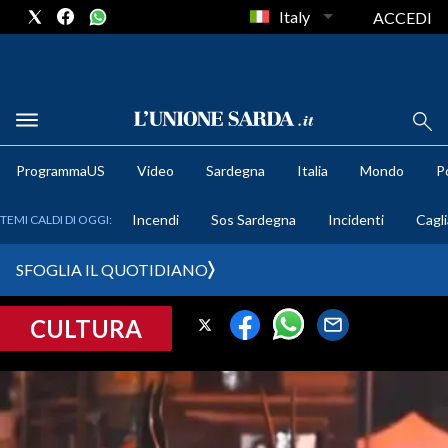
Italy
ACCEDI
METEO
ProgrammaUS
Video
Sardegna
Italia
Mondo
Po
COMUNI AL VOTO
Incendi
Sos Sardegna
Incidenti
Cagli
TEMI CALDI DI OGGI:
VIDEO
SFOGLIA IL QUOTIDIANO
FOTO
CULTURA
CRONACA SARDEGNA
CAGLIARI
PROVINCIA DI CAGLIARI
SULCIS IGLESIENTE