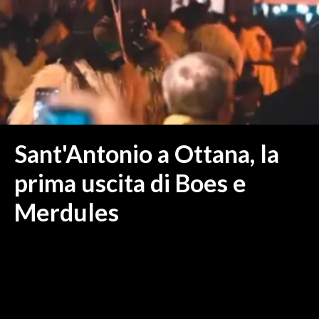
MEDIO CAMPIDANO
ORISTANO E PROVINCIA
SASSARI E PROVINCIA
GALLURA
NUORO E PROVINCIA
OGLIASTRA
AGENDA
Sant'Antonio a Ottana, la
CRONACA
prima uscita di Boes e
ITALIA
Merdules
MONDO
POLITICA
ECONOMIA
SERVIZI ALLE IMPRESE