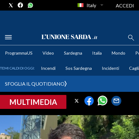
Italy
ACCEDI
METEO
ProgrammaUS
Video
Sardegna
Italia
Mondo
Po
COMUNI AL VOTO
Incendi
Sos Sardegna
Incidenti
Cagli
TEMI CALDI DI OGGI:
VIDEO
SFOGLIA IL QUOTIDIANO
FOTO
MULTIMEDIA
CRONACA SARDEGNA
CAGLIARI
PROVINCIA DI CAGLIARI
SULCIS IGLESIENTE