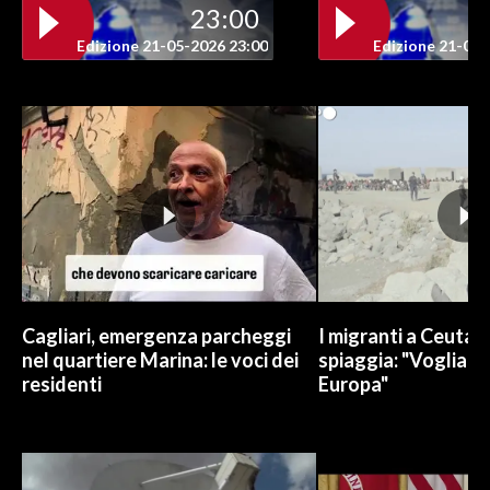
23:00
INFO AZIENDE
Edizione 21-05-2026 23:00
Edizione 21-05-
ABBONATI
ANNUNCI
NECROLOGI
PUBBLICITÀ
SPIAGGE
STORE
Cagliari, emergenza parcheggi
I migranti a Ceuta 
nel quartiere Marina: le voci dei
spiaggia: "Vogliamo
residenti
Europa"