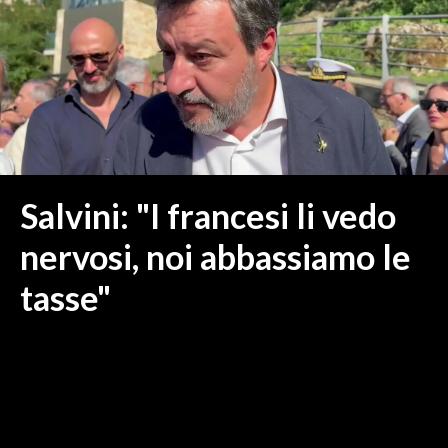
MEDIO CAMPIDANO
ORISTANO E PROVINCIA
SASSARI E PROVINCIA
GALLURA
NUORO E PROVINCIA
OGLIASTRA
AGENDA
Salvini: "I francesi li vedo
CRONACA
nervosi, noi abbassiamo le
ITALIA
tasse"
MONDO
POLITICA
ECONOMIA
SERVIZI ALLE IMPRESE