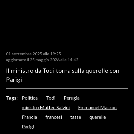
LAVORO
BANDI
SPORT IN SARDEGNA
SPORT
01 settembre 2025 alle 19:25
RISULTATI E CLASSIFICHE
aggiornato il 25 maggio 2026 alle 14:42
CALCIO
Il ministro da Todi torna sulla querelle con
CALCIO REGIONALE
Parigi
BASKET
VOLLEY
Tags:
Politica
Todi
Perugia
MOTORI
ministro Matteo Salvini
Emmanuel Macron
TENNIS
Francia
francesi
tasse
querelle
ALTRI SPORT
Parigi
CULTURA