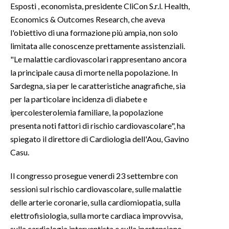
Esposti , economista, presidente CliCon S.r.l. Health,
Economics & Outcomes Research, che aveva
INFO AZIENDE
l'obiettivo di una formazione più ampia, non solo
ABBONATI
limitata alle conoscenze prettamente assistenziali.
ANNUNCI
"Le malattie cardiovascolari rappresentano ancora
NECROLOGI
la principale causa di morte nella popolazione. In
PUBBLICITÀ
Sardegna, sia per le caratteristiche anagrafiche, sia
per la particolare incidenza di diabete e
SPIAGGE
ipercolesterolemia familiare, la popolazione
STORE
presenta noti fattori di rischio cardiovascolare", ha
spiegato il direttore di Cardiologia dell'Aou, Gavino
Casu.
Il congresso prosegue venerdì 23 settembre con
sessioni sul rischio cardiovascolare, sulle malattie
delle arterie coronarie, sulla cardiomiopatia, sulla
elettrofisiologia, sulla morte cardiaca improvvisa,
sulla cardiologia interventista e sulla ipertensione