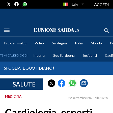
Italy
ACCEDI
METEO
ProgrammaUS
Video
Sardegna
Italia
Mondo
Po
COMUNI AL VOTO
Incendi
Sos Sardegna
Incidenti
Cagli
TEMI CALDI DI OGGI:
VIDEO
SFOGLIA IL QUOTIDIANO
FOTO
SALUTE
CRONACA SARDEGNA
CAGLIARI
MEDICINA
22 settembre 2022 alle 18:25
PROVINCIA DI CAGLIARI
SULCIS IGLESIENTE
Cardiologia, esperti