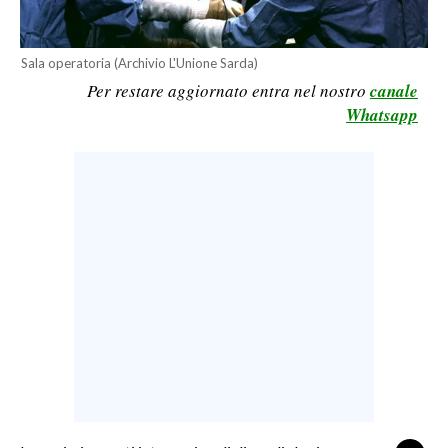
LAVORO
BANDI
Sala operatoria (Archivio L'Unione Sarda)
Per restare aggiornato entra nel nostro
canale
SPORT IN SARDEGNA
Whatsapp
SPORT
RISULTATI E CLASSIFICHE
CALCIO
CALCIO REGIONALE
BASKET
VOLLEY
MOTORI
TENNIS
ALTRI SPORT
CULTURA