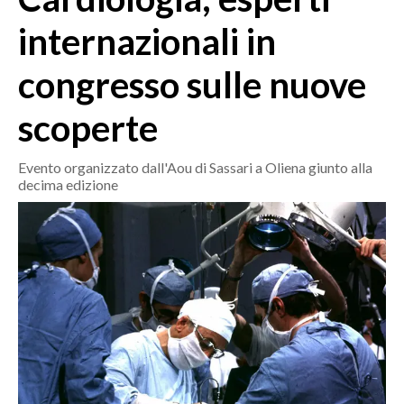
MEDIO CAMPIDANO
internazionali in
ORISTANO E PROVINCIA
SASSARI E PROVINCIA
congresso sulle nuove
GALLURA
scoperte
NUORO E PROVINCIA
OGLIASTRA
Evento organizzato dall'Aou di Sassari a Oliena giunto alla
AGENDA
decima edizione
CRONACA
ITALIA
MONDO
POLITICA
ECONOMIA
SERVIZI ALLE IMPRESE