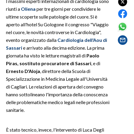
I massimi esperti internazionali di cardiologia sono
riunti a
Oliena
per tre giorni per condividere le
SPETTACOLI
ultime scoperte sulle patologie del cuore. Si è
aperto all'hotel Su Gologone il congresso "Viaggio
GOSSIP
nel cuore, le novità controverse in Cardiologia",
evento organizzato dalla
Cardiologia dell'Aou di
SALUTE
Sassari
e arrivato alla decima edizione. La prima
giornata ha visto le letture magistrali di
Paolo
SARDEGNA TURISMO
Piras, sostituto procuratore di Sassari
, e di
SARDI NEL MONDO
Ernesto D'Aloja
, direttore della Scuola di
Specializzazione in Medicina Legale all'Università
NOTIZIE
di Cagliari. Le relazioni di apertura del convegno
EVENTI
hanno sottolineano l'importanza della conoscenza
delle problematiche medico legali nelle professioni
#CARAUNIONE
sanitarie.
3 MINUTI CON
È stato tecnico, invece, l'intervento di Luca Degli
INSULARITÀ