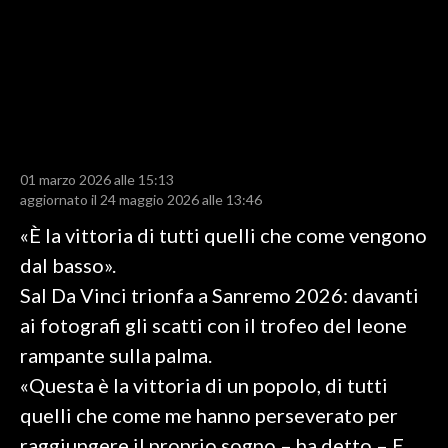
LAVORO
BANDI
SPORT IN SARDEGNA
SPORT
01 marzo 2026 alle 15:13
RISULTATI E CLASSIFICHE
aggiornato il 24 maggio 2026 alle 13:46
CALCIO
«È la vittoria di tutti quelli che come vengono
CALCIO REGIONALE
dal basso».
BASKET
Sal Da Vinci trionfa a Sanremo 2026: davanti
VOLLEY
ai fotografi gli scatti con il trofeo del leone
MOTORI
rampante sulla palma.
TENNIS
«Questa è la vittoria di un popolo, di tutti
ALTRI SPORT
quelli che come me hanno perseverato per
raggiungere il proprio sogno – ha detto – E
CULTURA