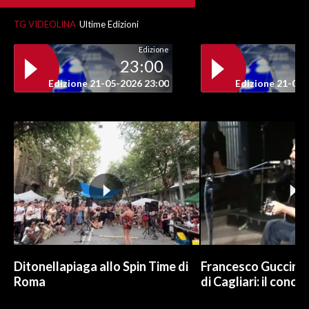
TG VIDEOLINA
Ultime Edizioni
INFO AZIENDE
ABBONATI
Edizione
23:00
ANNUNCI
Edizione 21-05-2026 23:00
Edizione 21-05-
NECROLOGI
PUBBLICITÀ
SPIAGGE
STORE
Ditonellapiaga allo Spin Time di
Francesco Guccini a
Roma
di Cagliari: il conce