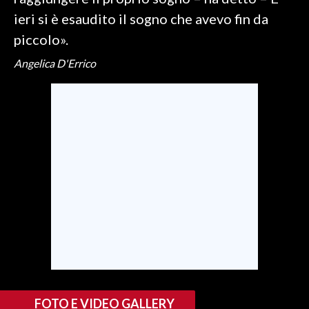
ieri si è esaudito il sogno che avevo fin da
SPETTACOLI
piccolo».
Angelica D'Errico
GOSSIP
SALUTE
SARDEGNA TURISMO
SARDI NEL MONDO
NOTIZIE
EVENTI
#CARAUNIONE
3 MINUTI CON
FOTO E VIDEO GALLERY
INSULARITÀ