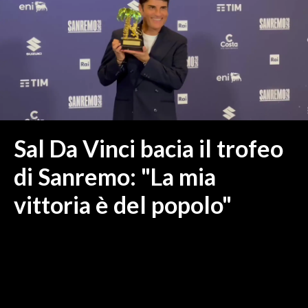
MEDIO CAMPIDANO
ORISTANO E PROVINCIA
SASSARI E PROVINCIA
GALLURA
NUORO E PROVINCIA
OGLIASTRA
AGENDA
Sal Da Vinci bacia il trofeo
CRONACA
di Sanremo: "La mia
ITALIA
vittoria è del popolo"
MONDO
POLITICA
ECONOMIA
SERVIZI ALLE IMPRESE