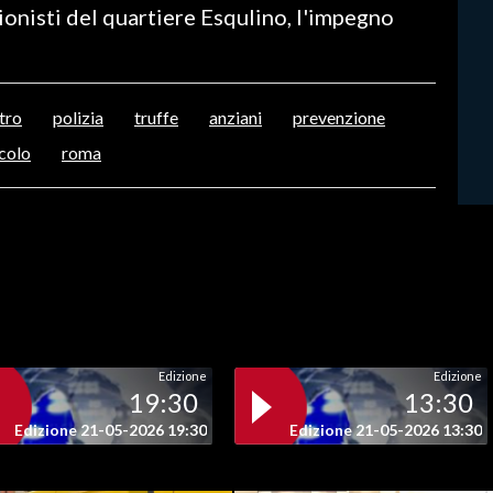
sionisti del quartiere Esqulino, l'impegno
tro
polizia
truffe
anziani
prevenzione
colo
roma
Edizione
Edizione
19:30
13:30
Edizione 21-05-2026 19:30
Edizione 21-05-2026 13:30