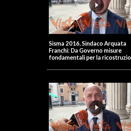
INFO AZIENDE
ABBONATI
ANNUNCI
NECROLOGI
Sisma 2016, Sindaco Arquata
PUBBLICITÀ
Franchi: Da Governo misure
fondamentali per la ricostruzi
SPIAGGE
STORE