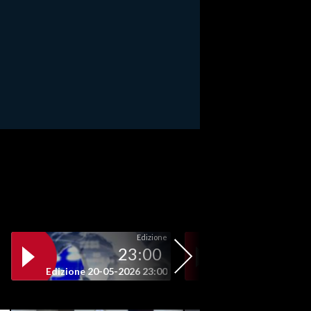
Edizione
23:00
19
Edizione 20-05-2026 23:00
Edizione 20-05-202