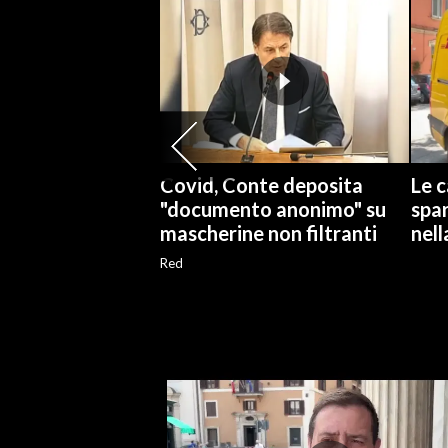
SPETTACOLI
GOSSIP
SALUTE
Covid, Conte deposita
Le c
SARDEGNA TURISMO
"documento anonimo" su
spa
mascherine non filtranti
nell
SARDI NEL MONDO
Red
NOTIZIE
EVENTI
#CARAUNIONE
3 MINUTI CON
INSULARITÀ