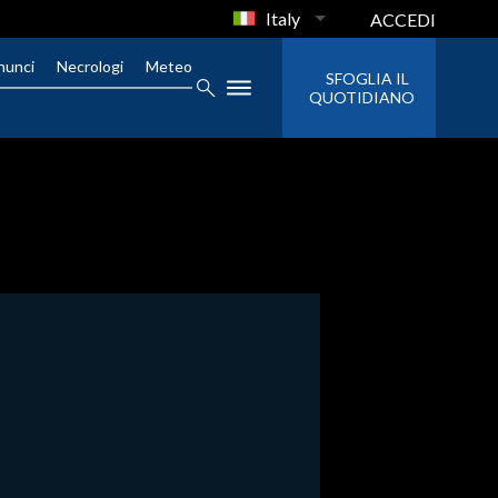
Italy
ACCEDI
nunci
Necrologi
Meteo
SFOGLIA IL
QUOTIDIANO