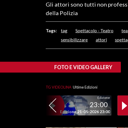
Gli attori sono tutti non profes
LAVORO
della Polizia
BANDI
Tags:
tag
Spettacolo - Teatro
tea
SPORT IN SARDEGNA
sensibilizzare
attori
spetta
SPORT
RISULTATI E CLASSIFICHE
CALCIO
FOTO E VIDEO GALLERY
CALCIO REGIONALE
BASKET
VOLLEY
TG VIDEOLINA
Ultime Edizioni
MOTORI
Edizione
23:00
TENNIS
Edizione 21-05-2026 23:00
ALTRI SPORT
CULTURA