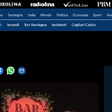
eo
Sardegna
Italia
Mondo
Politica
Economia
Sport
An
I:
Incendi
Sos Sardegna
Incidenti
Cagliari Calcio