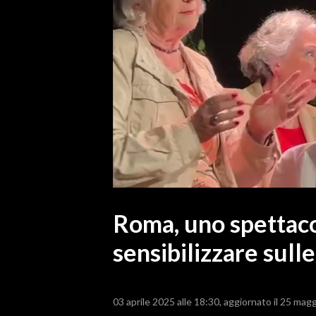
MEDIO CAMPIDANO
ORISTANO E PROVINCIA
SASSARI E PROVINCIA
GALLURA
NUORO E PROVINCIA
OGLIASTRA
AGENDA
CRONACA
ITALIA
MONDO
Roma, uno spettaco
sensibilizzare sulle
POLITICA
ECONOMIA
03 aprile 2025 alle 18:30
aggiornato il 25 magg
SERVIZI ALLE IMPRESE