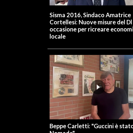
Sisma 2016, Sindaco Amatrice
Cortellesi: Nuove misure del Dl
occasione per ricreare econom
locale
Beppe Carletti: "Guccini è stat
Nomade"