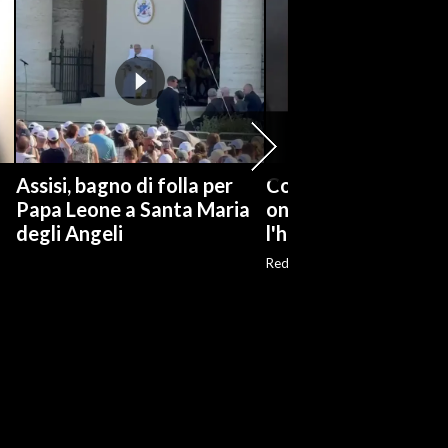
Assisi, bagno di folla per
Covid, Conte: giuro 
Papa Leone a Santa Maria
onore, ma qui c'è chi
degli Angeli
l'ha perso
Red