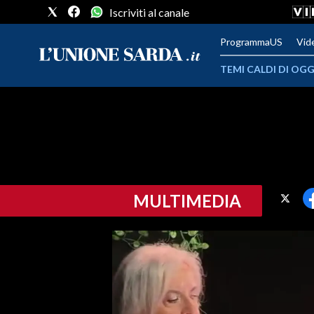
Iscriviti al canale
ProgrammaUS
Vid
TEMI CALDI DI OGG
METEO
COMUNI AL VOTO
VIDEO
MULTIMEDIA
FOTO
CRONACA SARDEGNA
CAGLIARI
PROVINCIA DI CAGLIARI
SULCIS IGLESIENTE