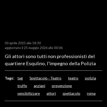
LAVORO
BANDI
SPORT IN SARDEGNA
SPORT
03 aprile 2025 alle 18:30
RISULTATI E CLASSIFICHE
aggiornato il 25 maggio 2026 alle 00:06
CALCIO
Gli attori sono tutti non professionisti del
CALCIO REGIONALE
quartiere Esqulino, l'impegno della Polizia
BASKET
VOLLEY
Tags:
tag
Spettacolo - Teatro
teatro
polizia
MOTORI
truffe
anziani
prevenzione
TENNIS
sensibilizzare
attori
spettacolo
roma
ALTRI SPORT
CULTURA