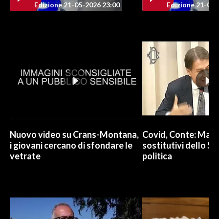
Edizione 21-05-2026 23:00
Edizione 21-05-
INFO AZIENDE
ABBONATI
ANNUNCI
NECROLOGI
PUBBLICITÀ
SPIAGGE
STORE
Nuovo video su Crans-Montana,
Covid, Conte: Mai u
i giovani cercano di sfondare le
sostitutivi dello St
vetrate
politica