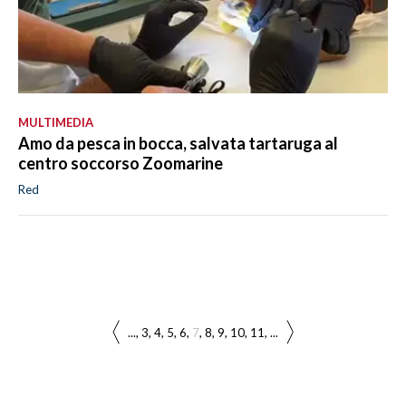
MULTIMEDIA
Amo da pesca in bocca, salvata tartaruga al
centro soccorso Zoomarine
Red
...
3
4
5
6
7
8
9
10
11
...