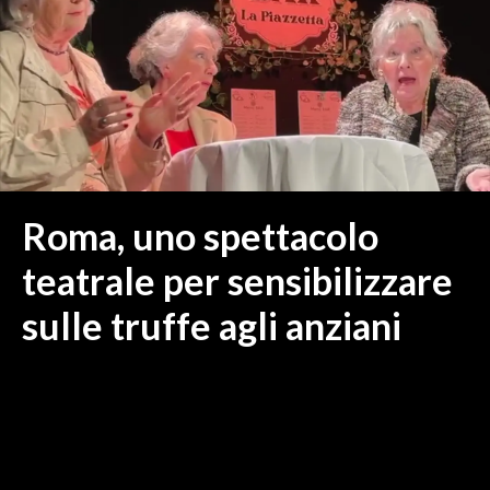
MEDIO CAMPIDANO
ORISTANO E PROVINCIA
SASSARI E PROVINCIA
GALLURA
NUORO E PROVINCIA
OGLIASTRA
AGENDA
Roma, uno spettacolo
CRONACA
teatrale per sensibilizzare
ITALIA
sulle truffe agli anziani
MONDO
POLITICA
ECONOMIA
SERVIZI ALLE IMPRESE