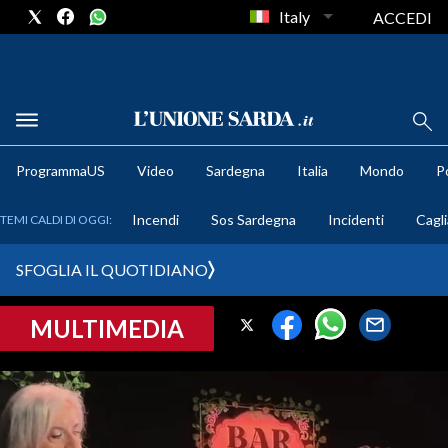
Italy
ACCEDI
METEO
ProgrammaUS
Video
Sardegna
Italia
Mondo
Po
COMUNI AL VOTO
Incendi
Sos Sardegna
Incidenti
Cagli
TEMI CALDI DI OGGI:
VIDEO
SFOGLIA IL QUOTIDIANO
FOTO
MULTIMEDIA
CRONACA SARDEGNA
CAGLIARI
PROVINCIA DI CAGLIARI
SULCIS IGLESIENTE