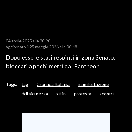
LAVORO
BANDI
SPORT IN SARDEGNA
04 aprile 2025 alle 20:20
SPORT
aggiornato il 25 maggio 2026 alle 00:48
RISULTATI E CLASSIFICHE
Dopo essere stati respinti in zona Senato,
CALCIO
bloccati a pochi metri dal Pantheon
CALCIO REGIONALE
BASKET
Tags:
tag
Cronaca Italiana
manifestazione
VOLLEY
ddl sicurezza
sit in
protesta
scontri
MOTORI
TENNIS
ALTRI SPORT
CULTURA