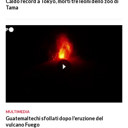
Caldo record a Tokyo, morti tre leoni dello zoo di
Tama
MULTIMEDIA
Guatemaltechi sfollati dopo l'eruzione del
vulcano Fuego