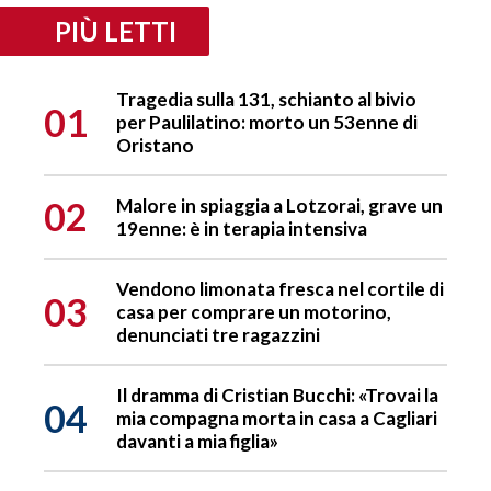
PIÙ LETTI
Tragedia sulla 131, schianto al bivio
01
per Paulilatino: morto un 53enne di
Oristano
02
Malore in spiaggia a Lotzorai, grave un
19enne: è in terapia intensiva
Vendono limonata fresca nel cortile di
03
casa per comprare un motorino,
denunciati tre ragazzini
Il dramma di Cristian Bucchi: «Trovai la
04
mia compagna morta in casa a Cagliari
davanti a mia figlia»