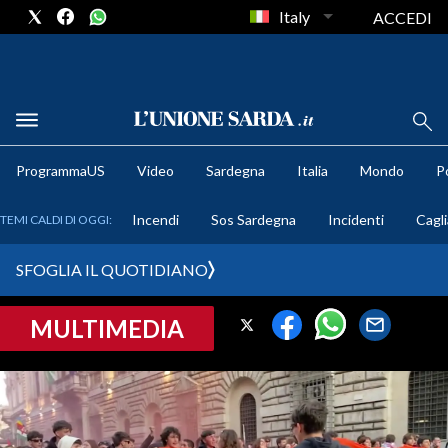
Italy
ACCEDI
METEO
ProgrammaUS
Video
Sardegna
Italia
Mondo
Po
COMUNI AL VOTO
Incendi
Sos Sardegna
Incidenti
Cagli
TEMI CALDI DI OGGI:
VIDEO
SFOGLIA IL QUOTIDIANO
FOTO
MULTIMEDIA
CRONACA SARDEGNA
CAGLIARI
PROVINCIA DI CAGLIARI
SULCIS IGLESIENTE