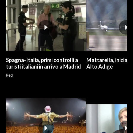
INFO AZIENDE
ABBONATI
ANNUNCI
NECROLOGI
PUBBLICITÀ
SPIAGGE
Spagna-Italia, primi controlli a
Mattarella, iniziate
turisti italiani in arrivo a Madrid
Alto Adige
STORE
Red