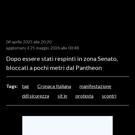
LAVORO
BANDI
SPORT IN SARDEGNA
04 aprile 2025 alle 20:20
SPORT
aggiornato il 25 maggio 2026 alle 00:48
RISULTATI E CLASSIFICHE
Dopo essere stati respinti in zona Senato,
CALCIO
bloccati a pochi metri dal Pantheon
CALCIO REGIONALE
BASKET
Tags:
tag
Cronaca Italiana
manifestazione
VOLLEY
ddl sicurezza
sit in
protesta
scontri
MOTORI
TENNIS
ALTRI SPORT
CULTURA