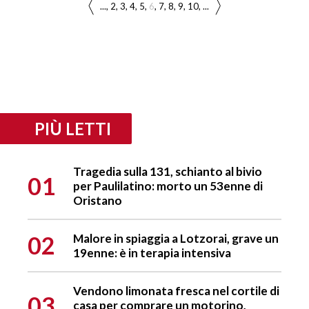
...
2
3
4
5
6
7
8
9
10
...
PIÙ LETTI
Tragedia sulla 131, schianto al bivio
01
per Paulilatino: morto un 53enne di
Oristano
02
Malore in spiaggia a Lotzorai, grave un
19enne: è in terapia intensiva
Vendono limonata fresca nel cortile di
03
casa per comprare un motorino,