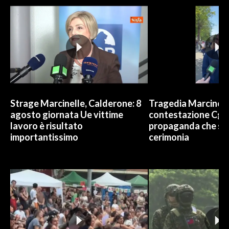
INFO AZIENDE
ABBONATI
ANNUNCI
NECROLOGI
PUBBLICITÀ
SPIAGGE
Strage Marcinelle, Calderone: 8
Tragedia Marcinelle
agosto giornata Ue vittime
contestazione Cgil:
STORE
lavoro è risultato
propaganda che spo
importantissimo
cerimonia