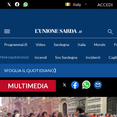
Italy
ACCEDI
METEO
ProgrammaUS
Video
Sardegna
Italia
Mondo
Po
COMUNI AL VOTO
Incendi
Sos Sardegna
Incidenti
Cagli
TEMI CALDI DI OGGI:
VIDEO
SFOGLIA IL QUOTIDIANO
FOTO
MULTIMEDIA
CRONACA SARDEGNA
CAGLIARI
PROVINCIA DI CAGLIARI
SULCIS IGLESIENTE