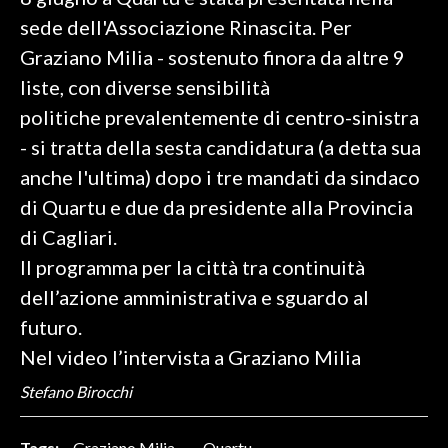
sede dell'Associazione Rinascita. Per
SPETTACOLI
Graziano Milia - sostenuto finora da altre 9
liste, con diverse sensibilità
GOSSIP
politiche prevalentemente di centro-sinistra
SALUTE
- si tratta della sesta candidatura (a detta sua
anche l'ultima) dopo i tre mandati da sindaco
SARDEGNA TURISMO
di Quartu e due da presidente alla Provincia
di Cagliari.
SARDI NEL MONDO
Il programma per la città tra continuità
NOTIZIE
dell’azione amministrativa e sguardo al
EVENTI
futuro.
#CARAUNIONE
Nel video l’intervista a Graziano Milia
Stefano Birocchi
3 MINUTI CON
INSULARITÀ
Tags:
Graziano Milia
Quartu