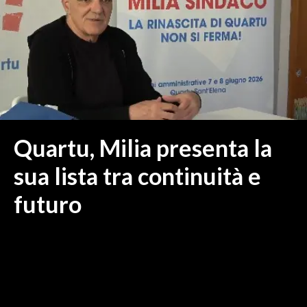
MEDIO CAMPIDANO
ORISTANO E PROVINCIA
SASSARI E PROVINCIA
GALLURA
NUORO E PROVINCIA
OGLIASTRA
AGENDA
Quartu, Milia presenta la
CRONACA
sua lista tra continuità e
ITALIA
futuro
MONDO
POLITICA
ECONOMIA
SERVIZI ALLE IMPRESE