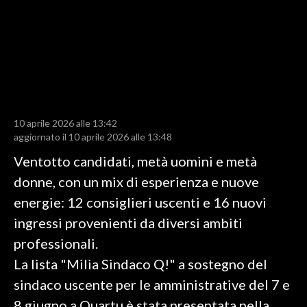
LAVORO
BANDI
SPORT IN SARDEGNA
SPORT
10 aprile 2026 alle 13:42
RISULTATI E CLASSIFICHE
aggiornato il 10 aprile 2026 alle 13:48
CALCIO
Ventotto candidati, metà uomini e metà
CALCIO REGIONALE
donne, con un mix di esperienza e nuove
BASKET
energie: 12 consiglieri uscenti e 16 nuovi
VOLLEY
ingressi provenienti da diversi ambiti
MOTORI
professionali.
TENNIS
La lista "Milia Sindaco Q!" a sostegno del
ALTRI SPORT
sindaco uscente per le amministrative del 7 e
8 giugno a Quartu è stata presentata nella
CULTURA