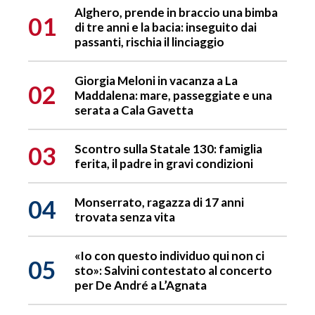
Alghero, prende in braccio una bimba
01
di tre anni e la bacia: inseguito dai
passanti, rischia il linciaggio
Giorgia Meloni in vacanza a La
02
Maddalena: mare, passeggiate e una
serata a Cala Gavetta
03
Scontro sulla Statale 130: famiglia
ferita, il padre in gravi condizioni
04
Monserrato, ragazza di 17 anni
trovata senza vita
«Io con questo individuo qui non ci
05
sto»: Salvini contestato al concerto
per De André a L’Agnata