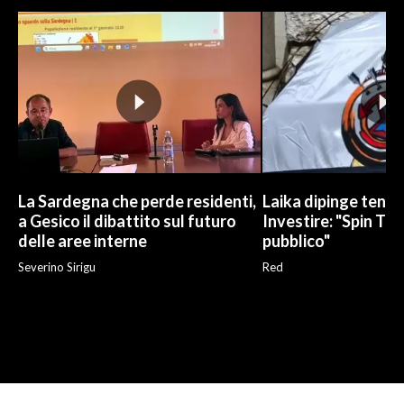
La Sardegna che perde residenti,
Laika dipinge tend
a Gesico il dibattito sul futuro
Investire: "Spin Tim
delle aree interne
pubblico"
Severino Sirigu
Red