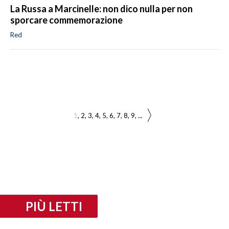
La Russa a Marcinelle: non dico nulla per non
sporcare commemorazione
Red
1
2
3
4
5
6
7
8
9
...
PIÙ LETTI