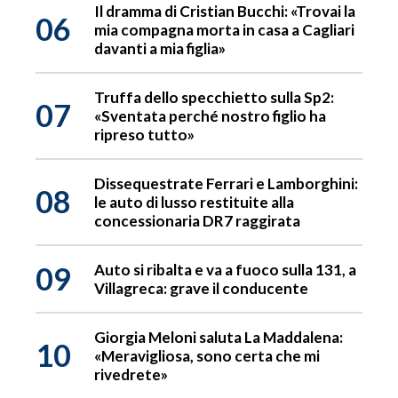
Il dramma di Cristian Bucchi: «Trovai la
06
mia compagna morta in casa a Cagliari
davanti a mia figlia»
Truffa dello specchietto sulla Sp2:
07
«Sventata perché nostro figlio ha
ripreso tutto»
Dissequestrate Ferrari e Lamborghini:
08
le auto di lusso restituite alla
concessionaria DR7 raggirata
09
Auto si ribalta e va a fuoco sulla 131, a
Villagreca: grave il conducente
Giorgia Meloni saluta La Maddalena:
10
«Meravigliosa, sono certa che mi
rivedrete»