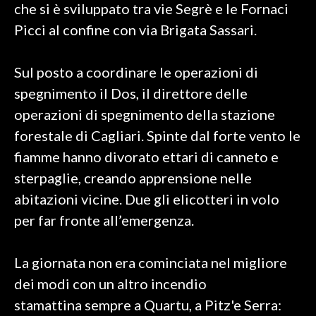
che si è sviluppato tra vie Segrè e le Fornaci
Picci al confine con via Brigata Sassari.
SPETTACOLI
GOSSIP
Sul posto a coordinare le operazioni di
spegnimento il Dos, il direttore delle
SALUTE
operazioni di spegnimento della stazione
SARDEGNA TURISMO
forestale di Cagliari. Spinte dal forte vento le
fiamme hanno divorato ettari di canneto e
SARDI NEL MONDO
sterpaglie, creando apprensione nelle
NOTIZIE
abitazioni vicine. Due gli elicotteri in volo
EVENTI
per far fronte all’emergenza.
#CARAUNIONE
La giornata non era cominciata nel migliore
3 MINUTI CON
dei modi con un altro incendio
stamattina sempre a Quartu, a Pitz'e Serra:
INSULARITÀ