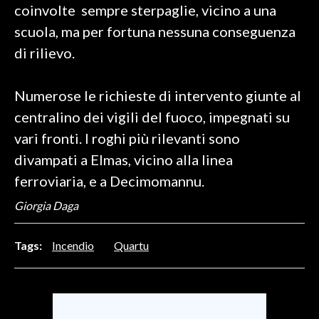
coinvolte sempre sterpaglie, vicino a una
scuola, ma per fortuna nessuna conseguenza
INFO AZIENDE
di rilievo.
ABBONATI
ANNUNCI
Numerose le richieste di intervento giunte al
NECROLOGI
centralino dei vigili del fuoco, impegnati su
PUBBLICITÀ
vari fronti. I roghi più rilevanti sono
SPIAGGE
divampati a Elmas, vicino alla linea
STORE
ferroviaria, e a Decimomannu.
Giorgia Daga
Tags:
Incendio
Quartu