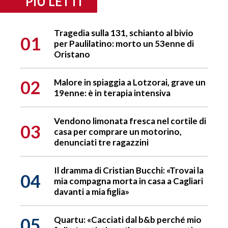
PIÙ LETTI
Tragedia sulla 131, schianto al bivio
01
per Paulilatino: morto un 53enne di
Oristano
02
Malore in spiaggia a Lotzorai, grave un
19enne: è in terapia intensiva
Vendono limonata fresca nel cortile di
03
casa per comprare un motorino,
denunciati tre ragazzini
Il dramma di Cristian Bucchi: «Trovai la
04
mia compagna morta in casa a Cagliari
davanti a mia figlia»
05
Quartu: «Cacciati dal b&b perché mio