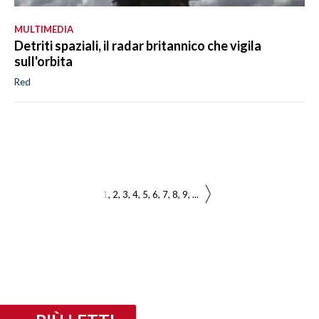
MULTIMEDIA
Detriti spaziali, il radar britannico che vigila
sull'orbita
Red
1
2
3
4
5
6
7
8
9
...