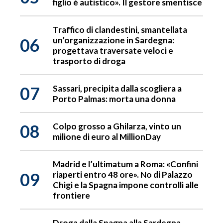
figlio è autistico». Il gestore smentisce
Traffico di clandestini, smantellata
06
un’organizzazione in Sardegna:
progettava traversate veloci e
trasporto di droga
07
Sassari, precipita dalla scogliera a
Porto Palmas: morta una donna
08
Colpo grosso a Ghilarza, vinto un
milione di euro al MillionDay
Madrid e l’ultimatum a Roma: «Confini
09
riaperti entro 48 ore». No di Palazzo
Chigi e la Spagna impone controlli alle
frontiere
Droga dalla Spagna alla Sardegna