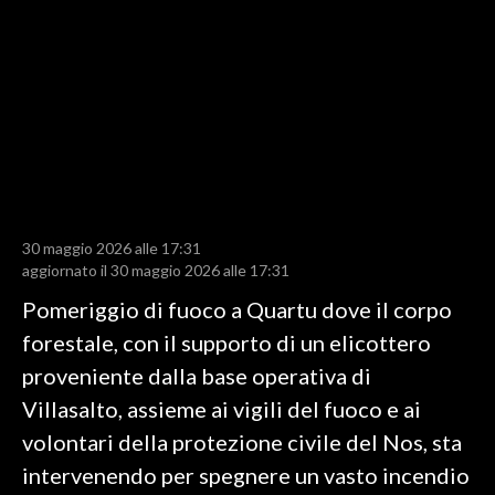
LAVORO
BANDI
SPORT IN SARDEGNA
SPORT
RISULTATI E CLASSIFICHE
CALCIO
30 maggio 2026 alle 17:31
aggiornato il 30 maggio 2026 alle 17:31
CALCIO REGIONALE
BASKET
Pomeriggio di fuoco a Quartu dove il corpo
VOLLEY
forestale, con il supporto di un elicottero
MOTORI
proveniente dalla base operativa di
TENNIS
Villasalto, assieme ai vigili del fuoco e ai
ALTRI SPORT
volontari della protezione civile del Nos, sta
intervenendo per spegnere un vasto incendio
CULTURA