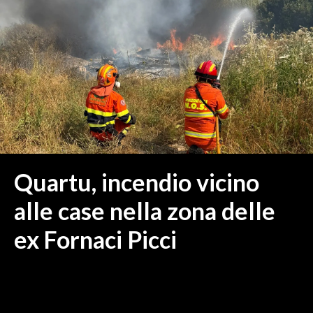
MEDIO CAMPIDANO
ORISTANO E PROVINCIA
SASSARI E PROVINCIA
GALLURA
NUORO E PROVINCIA
OGLIASTRA
AGENDA
CRONACA
Quartu, incendio vicino
ITALIA
alle case nella zona delle
MONDO
ex Fornaci Picci
POLITICA
ECONOMIA
SERVIZI ALLE IMPRESE