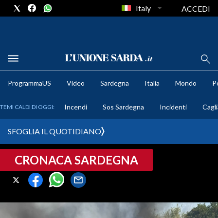
Italy
ACCEDI
METEO
ProgrammaUS
Video
Sardegna
Italia
Mondo
Po
COMUNI AL VOTO
Incendi
Sos Sardegna
Incidenti
Cagli
TEMI CALDI DI OGGI:
VIDEO
SFOGLIA IL QUOTIDIANO
FOTO
CRONACA SARDEGNA
CRONACA SARDEGNA
CAGLIARI
PROVINCIA DI CAGLIARI
SULCIS IGLESIENTE