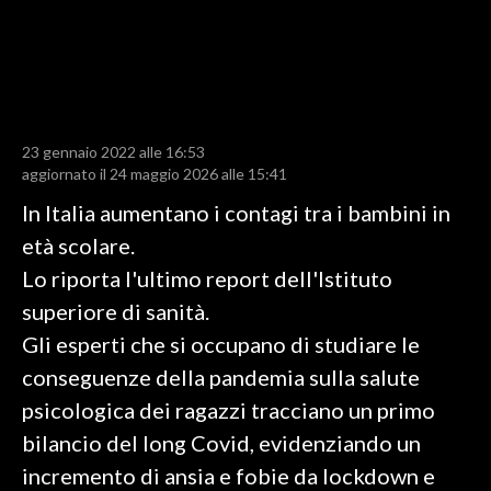
LAVORO
BANDI
SPORT IN SARDEGNA
23 gennaio 2022 alle 16:53
SPORT
aggiornato il 24 maggio 2026 alle 15:41
RISULTATI E CLASSIFICHE
In Italia aumentano i contagi tra i bambini in
CALCIO
età scolare.
CALCIO REGIONALE
Lo riporta l'ultimo report dell'Istituto
BASKET
superiore di sanità.
VOLLEY
Gli esperti che si occupano di studiare le
MOTORI
conseguenze della pandemia sulla salute
TENNIS
psicologica dei ragazzi tracciano un primo
ALTRI SPORT
bilancio del long Covid, evidenziando un
incremento di ansia e fobie da lockdown e
CULTURA