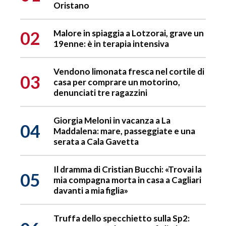
Oristano
02
Malore in spiaggia a Lotzorai, grave un
19enne: è in terapia intensiva
Vendono limonata fresca nel cortile di
03
casa per comprare un motorino,
denunciati tre ragazzini
Giorgia Meloni in vacanza a La
04
Maddalena: mare, passeggiate e una
serata a Cala Gavetta
Il dramma di Cristian Bucchi: «Trovai la
05
mia compagna morta in casa a Cagliari
davanti a mia figlia»
Truffa dello specchietto sulla Sp2: