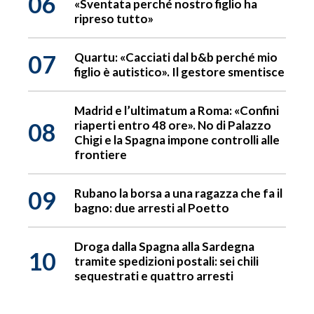
06
«Sventata perché nostro figlio ha
ripreso tutto»
07
Quartu: «Cacciati dal b&b perché mio
figlio è autistico». Il gestore smentisce
Madrid e l’ultimatum a Roma: «Confini
08
riaperti entro 48 ore». No di Palazzo
Chigi e la Spagna impone controlli alle
frontiere
09
Rubano la borsa a una ragazza che fa il
bagno: due arresti al Poetto
Droga dalla Spagna alla Sardegna
10
tramite spedizioni postali: sei chili
sequestrati e quattro arresti