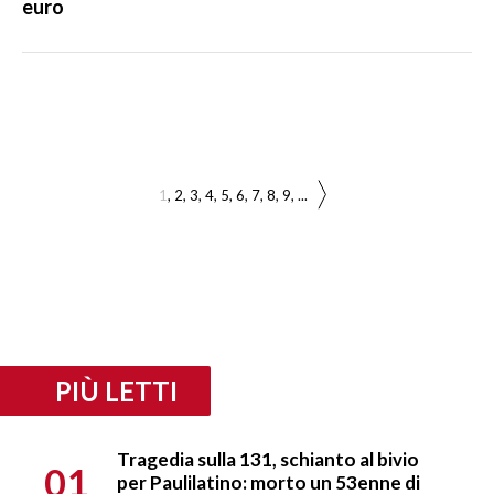
euro
1
2
3
4
5
6
7
8
9
...
PIÙ LETTI
Tragedia sulla 131, schianto al bivio
01
per Paulilatino: morto un 53enne di