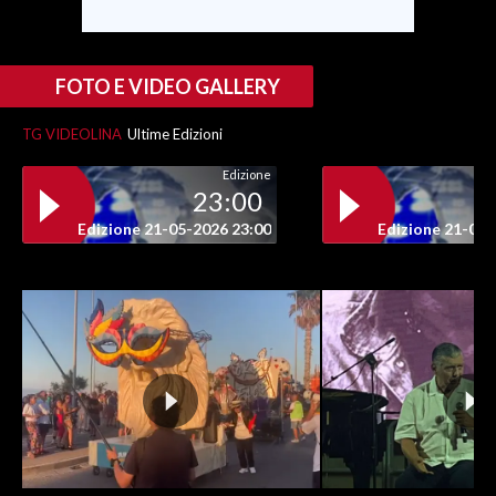
INFO AZIENDE
ABBONATI
FOTO E VIDEO GALLERY
ANNUNCI
TG VIDEOLINA
Ultime Edizioni
NECROLOGI
Edizione
PUBBLICITÀ
23:00
SPIAGGE
Edizione 21-05-2026 23:00
Edizione 21-05-
STORE