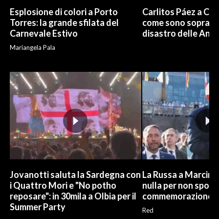
Esplosione di colori a Porto
Carlitos Páez a Cagl
Torres: la grande sfilata del
come sono sopravvi
Carnevale Estivo
disastro delle And
Mariangela Pala
Jovanotti saluta la Sardegna con
La Russa a Marcinel
i Quattro Mori e "No potho
nulla per non sporc
reposare": in 30mila a Olbia per il
commemorazione
Summer Party
Red