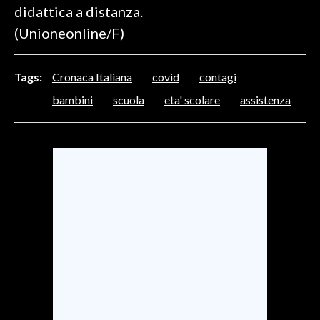
didattica a distanza.
(Unioneonline/F)
SPETTACOLI
GOSSIP
Tags:
Cronaca Italiana
covid
contagi
bambini
scuola
eta' scolare
assistenza
SALUTE
SARDEGNA TURISMO
SARDI NEL MONDO
NOTIZIE
EVENTI
#CARAUNIONE
3 MINUTI CON
INSULARITÀ