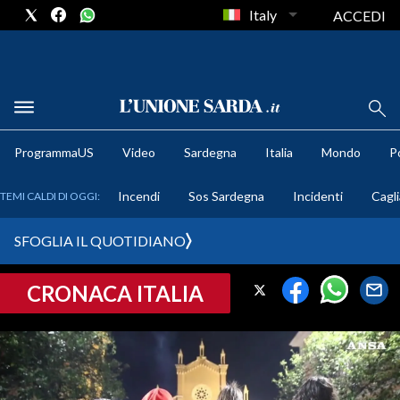
Italy
ACCEDI
METEO
ProgrammaUS
Video
Sardegna
Italia
Mondo
Po
COMUNI AL VOTO
Incendi
Sos Sardegna
Incidenti
Cagli
TEMI CALDI DI OGGI:
VIDEO
SFOGLIA IL QUOTIDIANO
FOTO
CRONACA ITALIA
CRONACA SARDEGNA
CAGLIARI
PROVINCIA DI CAGLIARI
SULCIS IGLESIENTE