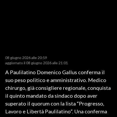
LAVORO
BANDI
SPORT IN SARDEGNA
SPORT
RISULTATI E CLASSIFICHE
CALCIO
08 giugno 2026 alle 20:59
aggiornato il 08 giugno 2026 alle 21:01
CALCIO REGIONALE
A Paulilatino Domenico Gallus conferma il
BASKET
suo peso politico e amministrativo. Medico
VOLLEY
chirurgo, già consigliere regionale, conquista
MOTORI
il quinto mandato da sindaco dopo aver
TENNIS
superato il quorum con la lista “Progresso,
ALTRI SPORT
Lavoro e Libertà Paulilatino”. Una conferma
CULTURA