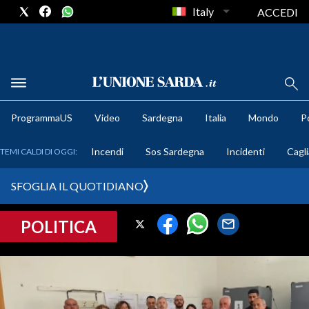
Italy
ACCEDI
METEO
ProgrammaUS
Video
Sardegna
Italia
Mondo
Po
COMUNI AL VOTO
Incendi
Sos Sardegna
Incidenti
Cagli
TEMI CALDI DI OGGI:
VIDEO
SFOGLIA IL QUOTIDIANO
FOTO
POLITICA
CRONACA SARDEGNA
CAGLIARI
PROVINCIA DI CAGLIARI
SULCIS IGLESIENTE