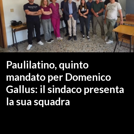
MEDIO CAMPIDANO
ORISTANO E PROVINCIA
SASSARI E PROVINCIA
GALLURA
NUORO E PROVINCIA
OGLIASTRA
AGENDA
Paulilatino, quinto
CRONACA
mandato per Domenico
ITALIA
Gallus: il sindaco presenta
MONDO
la sua squadra
POLITICA
ECONOMIA
SERVIZI ALLE IMPRESE