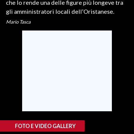
che lo rende una delle figure più longeve tra
gli amministratori locali dell’Oristanese.
SPETTACOLI
Mario Tasca
GOSSIP
SALUTE
SARDEGNA TURISMO
SARDI NEL MONDO
NOTIZIE
EVENTI
#CARAUNIONE
3 MINUTI CON
FOTO E VIDEO GALLERY
INSULARITÀ