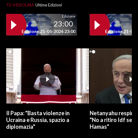
TG VIDEOLINA
Ultime Edizioni
INFO AZIENDE
Edizione
23:00
ABBONATI
Edizione 21-05-2026 23:00
Edizione 21-05-
ANNUNCI
NECROLOGI
PUBBLICITÀ
SPIAGGE
STORE
Il Papa: "Basta violenze in
Netanyahu respinge
Ucraina e Russia, spazio a
"No a ritiro Idf sen
diplomazia"
Hamas"