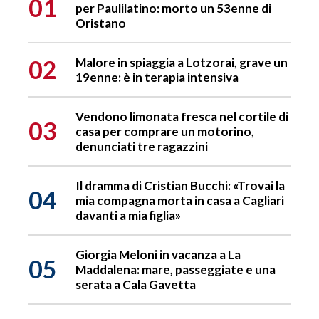
01
per Paulilatino: morto un 53enne di
Oristano
02
Malore in spiaggia a Lotzorai, grave un
19enne: è in terapia intensiva
Vendono limonata fresca nel cortile di
03
casa per comprare un motorino,
denunciati tre ragazzini
Il dramma di Cristian Bucchi: «Trovai la
04
mia compagna morta in casa a Cagliari
davanti a mia figlia»
Giorgia Meloni in vacanza a La
05
Maddalena: mare, passeggiate e una
serata a Cala Gavetta