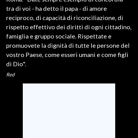
tra di voi - ha detto il papa - di amore
SPETTACOLI
reciproco, di capacità di riconciliazione, di
rispetto effettivo dei diritti di ogni cittadino,
GOSSIP
famiglia e gruppo sociale. Rispettate e
SALUTE
promuovete la dignità di tutte le persone del
vostro Paese, come esseri umani e come figli
SARDEGNA TURISMO
di Dio".
SARDI NEL MONDO
Red
NOTIZIE
EVENTI
#CARAUNIONE
3 MINUTI CON
INSULARITÀ