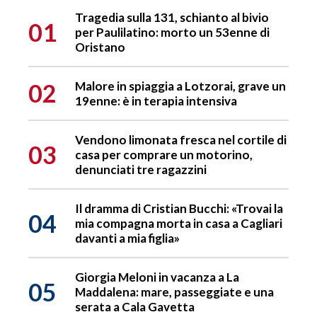
Tragedia sulla 131, schianto al bivio
01
per Paulilatino: morto un 53enne di
Oristano
02
Malore in spiaggia a Lotzorai, grave un
19enne: è in terapia intensiva
Vendono limonata fresca nel cortile di
03
casa per comprare un motorino,
denunciati tre ragazzini
Il dramma di Cristian Bucchi: «Trovai la
04
mia compagna morta in casa a Cagliari
davanti a mia figlia»
Giorgia Meloni in vacanza a La
05
Maddalena: mare, passeggiate e una
serata a Cala Gavetta