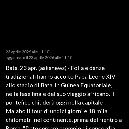
LAVORO
BANDI
SPORT IN SARDEGNA
SPORT
23 aprile 2026 alle 11:10
RISULTATI E CLASSIFICHE
aggiornato il 23 aprile 2026 alle 11:10
CALCIO
Bata, 23 apr. (askanews) - Folla e danze
CALCIO REGIONALE
tradizionali hanno accolto Papa Leone XIV
BASKET
allo stadio di Bata, in Guinea Equatoriale,
VOLLEY
nella fase finale del suo viaggio africano. Il
MOTORI
pontefice chiuderà oggi nella capitale
TENNIS
Malabo il tour di undici giorni e 18 mila
ALTRI SPORT
chilometri nel continente, prima del rientro a
Roma. "Date sempre esempio di concordia
CULTURA