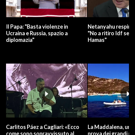
Il Papa: "Basta violenze in
Netanyahu respinge
Ucraina e Russia, spazio a
"No a ritiro Idf sen
diplomazia"
Hamas"
Carlitos Páez a Cagliari: «Ecco
La Maddalena, un p
come sono sopravvissuto al
prova dei grandi nu