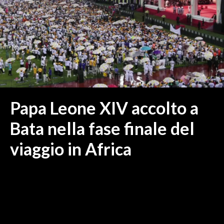
MEDIO CAMPIDANO
ORISTANO E PROVINCIA
SASSARI E PROVINCIA
GALLURA
NUORO E PROVINCIA
OGLIASTRA
AGENDA
Papa Leone XIV accolto a
CRONACA
Bata nella fase finale del
ITALIA
viaggio in Africa
MONDO
POLITICA
ECONOMIA
SERVIZI ALLE IMPRESE