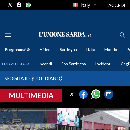
Italy
ACCEDI
METEO
ProgrammaUS
Video
Sardegna
Italia
Mondo
Po
COMUNI AL VOTO
Incendi
Sos Sardegna
Incidenti
Cagli
TEMI CALDI DI OGGI:
VIDEO
SFOGLIA IL QUOTIDIANO
FOTO
MULTIMEDIA
CRONACA SARDEGNA
CAGLIARI
PROVINCIA DI CAGLIARI
SULCIS IGLESIENTE