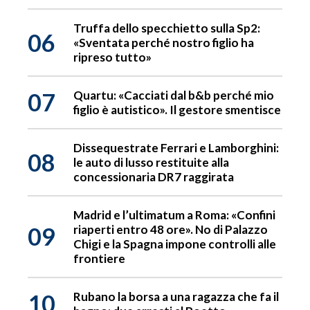
Truffa dello specchietto sulla Sp2:
06
«Sventata perché nostro figlio ha
ripreso tutto»
07
Quartu: «Cacciati dal b&b perché mio
figlio è autistico». Il gestore smentisce
Dissequestrate Ferrari e Lamborghini:
08
le auto di lusso restituite alla
concessionaria DR7 raggirata
Madrid e l’ultimatum a Roma: «Confini
09
riaperti entro 48 ore». No di Palazzo
Chigi e la Spagna impone controlli alle
frontiere
10
Rubano la borsa a una ragazza che fa il