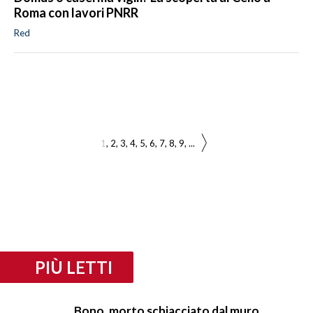
Roma con lavori PNRR
Red
1
2
3
4
5
6
7
8
9
...
PIÙ LETTI
Bono, morto schiacciato dal muro