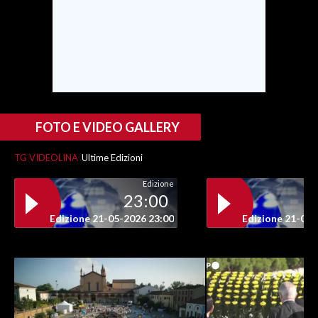
INFO AZIENDE
ABBONATI
ANNUNCI
NECROLOGI
PUBBLICITÀ
FOTO E VIDEO GALLERY
SPIAGGE
TG VIDEOLINA
Ultime Edizioni
STORE
Edizione
23:00
Edizione 21-05-2026 23:00
Edizione 21-05-