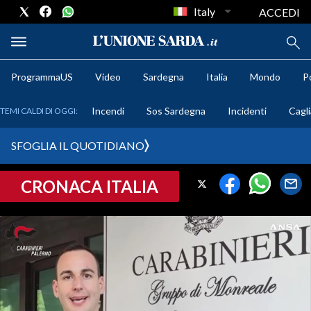
Italy
ACCEDI
ProgrammaUS
Video
Sardegna
Italia
Mondo
Po
METEO
Incendi
Sos Sardegna
Incidenti
Cagli
TEMI CALDI DI OGGI:
COMUNI AL VOTO
SFOGLIA IL QUOTIDIANO
VIDEO
CRONACA ITALIA
FOTO
CRONACA SARDEGNA
CAGLIARI
PROVINCIA DI CAGLIARI
SULCIS IGLESIENTE