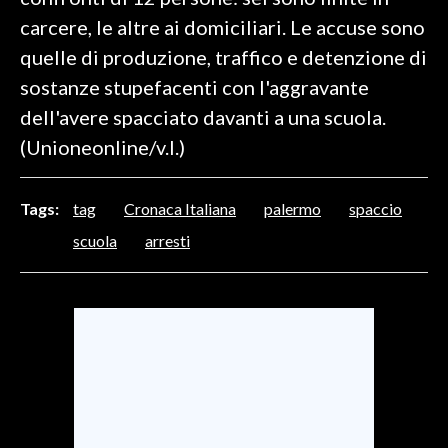
carcere, le altre ai domiciliari. Le accuse sono
SPETTACOLI
quelle di produzione, traffico e detenzione di
sostanze stupefacenti con l'aggravante
GOSSIP
dell'avere spacciato davanti a una scuola.
SALUTE
(Unioneonline/v.l.)
SARDEGNA TURISMO
Tags:
tag
Cronaca Italiana
palermo
spaccio
SARDI NEL MONDO
scuola
arresti
NOTIZIE
EVENTI
#CARAUNIONE
3 MINUTI CON
INSULARITÀ