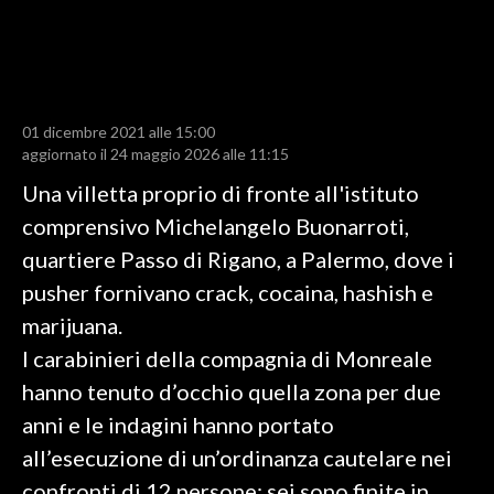
LAVORO
BANDI
SPORT IN SARDEGNA
01 dicembre 2021 alle 15:00
aggiornato il 24 maggio 2026 alle 11:15
SPORT
Una villetta proprio di fronte all'istituto
RISULTATI E CLASSIFICHE
comprensivo Michelangelo Buonarroti,
CALCIO
quartiere Passo di Rigano, a Palermo, dove i
CALCIO REGIONALE
pusher fornivano crack, cocaina, hashish e
BASKET
marijuana.
VOLLEY
I carabinieri della compagnia di Monreale
MOTORI
hanno tenuto d’occhio quella zona per due
TENNIS
anni e le indagini hanno portato
ALTRI SPORT
all’esecuzione di un’ordinanza cautelare nei
confronti di 12 persone: sei sono finite in
CULTURA