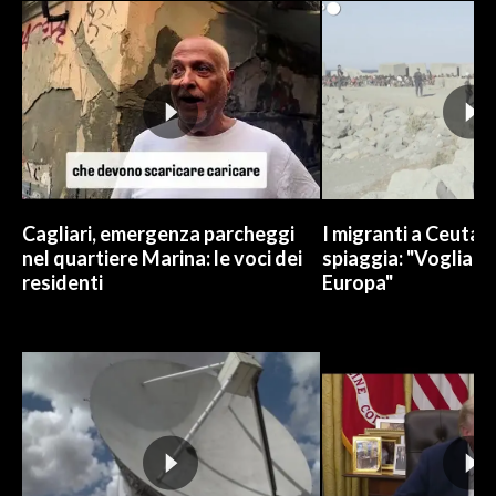
INFO AZIENDE
ABBONATI
ANNUNCI
NECROLOGI
PUBBLICITÀ
SPIAGGE
Cagliari, emergenza parcheggi
I migranti a Ceuta 
STORE
nel quartiere Marina: le voci dei
spiaggia: "Vogliamo
residenti
Europa"