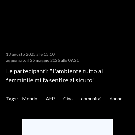
LAVORO
BANDI
SPORT IN SARDEGNA
SPORT
18 agosto 2025 alle 13:10
RISULTATI E CLASSIFICHE
aggiornato il 25 maggio 2026 alle 09:21
CALCIO
Le partecipanti: "L'ambiente tutto al
CALCIO REGIONALE
femminile mi fa sentire al sicuro"
BASKET
VOLLEY
Tags:
Mondo
AFP
Cina
comunita'
donne
MOTORI
TENNIS
ALTRI SPORT
CULTURA