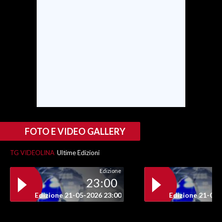
SPETTACOLI
GOSSIP
SALUTE
SARDEGNA TURISMO
SARDI NEL MONDO
FOTO E VIDEO GALLERY
NOTIZIE
EVENTI
TG VIDEOLINA
Ultime Edizioni
#CARAUNIONE
Edizione
23:00
3 MINUTI CON
Edizione 21-05-2026 23:00
Edizione 21-05-
INSULARITÀ