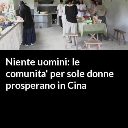
MEDIO CAMPIDANO
ORISTANO E PROVINCIA
SASSARI E PROVINCIA
GALLURA
NUORO E PROVINCIA
OGLIASTRA
AGENDA
Niente uomini: le
CRONACA
comunita' per sole donne
ITALIA
prosperano in Cina
MONDO
POLITICA
ECONOMIA
SERVIZI ALLE IMPRESE