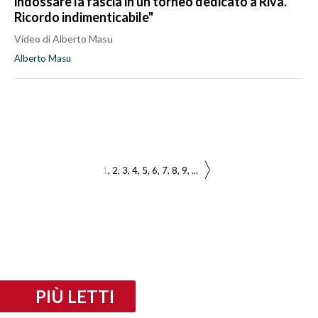
indossare la fascia in un torneo dedicato a Riva.
Ricordo indimenticabile"
Video di Alberto Masu
Alberto Masu
1
2
3
4
5
6
7
8
9
...
PIÙ LETTI