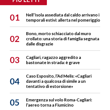
01
Nell’Isola assediata dal caldo arrivano i
temporali estivi: allerta nel pomeriggio
Bono, morto schiacciato dal muro
02
crollato: una storia di famiglia segnata
dalle disgrazie
03
Cagliari, ragazzo aggredito a
bastonate in strada: è grave
Caso Esposito, l’Ad Melis: «Cagliari
04
davanti a qualcosa di simile a un
tentativo di estorsione»
05
Emergenza sul volo Roma-Cagliari:
l’aereo torna a Fiumicino