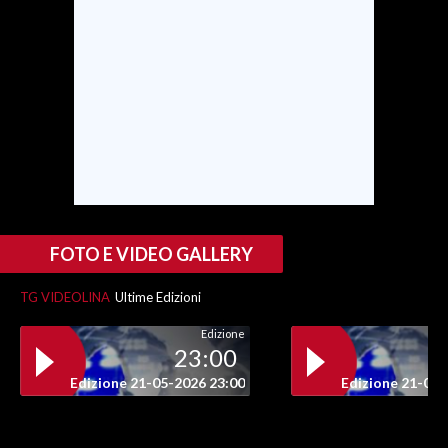
INFO AZIENDE
ABBONATI
ANNUNCI
NECROLOGI
PUBBLICITÀ
SPIAGGE
STORE
FOTO E VIDEO GALLERY
TG VIDEOLINA
Ultime Edizioni
Edizione
23:00
Edizione 21-05-2026 23:00
Edizione 21-05-