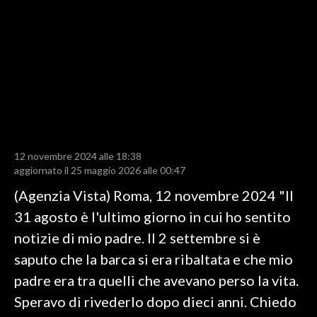
LAVORO
BANDI
SPORT IN SARDEGNA
SPORT
RISULTATI E CLASSIFICHE
CALCIO
12 novembre 2024 alle 18:38
aggiornato il 25 maggio 2026 alle 00:47
CALCIO REGIONALE
(Agenzia Vista) Roma, 12 novembre 2024 "Il
BASKET
31 agosto è l'ultimo giorno in cui ho sentito
VOLLEY
notizie di mio padre. Il 2 settembre si è
MOTORI
saputo che la barca si era ribaltata e che mio
TENNIS
padre era tra quelli che avevano perso la vita.
ALTRI SPORT
Speravo di rivederlo dopo dieci anni. Chiedo
CULTURA