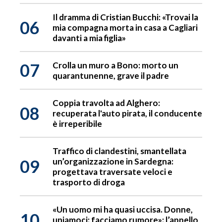
Il dramma di Cristian Bucchi: «Trovai la
06
mia compagna morta in casa a Cagliari
davanti a mia figlia»
07
Crolla un muro a Bono: morto un
quarantunenne, grave il padre
Coppia travolta ad Alghero:
08
recuperata l'auto pirata, il conducente
è irreperibile
Traffico di clandestini, smantellata
09
un’organizzazione in Sardegna:
progettava traversate veloci e
trasporto di droga
«Un uomo mi ha quasi uccisa. Donne,
10
uniamoci: facciamo rumore»: l’appello