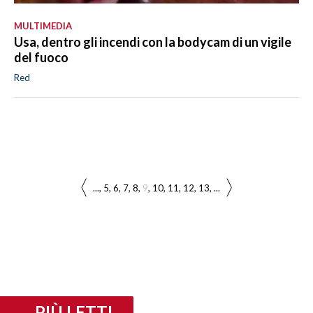
MULTIMEDIA
Usa, dentro gli incendi con la bodycam di un vigile
del fuoco
Red
...
5
6
7
8
9
10
11
12
13
...
PIÙ LETTI