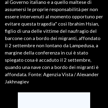
al Governo italiano e a quello maltese di
assumersi le proprie responsabilità per non
SPETTACOLI
essere intervenuti al momento opportuno per
GOSSIP
evitare questa tragedia" così Ibrahim Hsian,
figlio di una delle vittime del naufragio del
SALUTE
barcone con a bordo dei migranti, affondato
il 2 settembre non lontano da Lampedusa, a
SARDEGNA TURISMO
margine della conferenza in cui è stato
SARDI NEL MONDO
spiegato cosa è accaduto il 2 settembre,
NOTIZIE
quando una nave con a bordo dei migranti è
EVENTI
affondata. Fonte: Agenzia Vista / Alexander
Jakhnagiev
#CARAUNIONE
3 MINUTI CON
INSULARITÀ