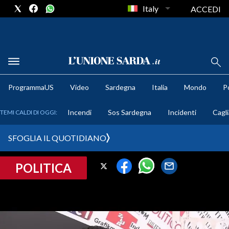
Italy
ACCEDI
METEO
ProgrammaUS
Video
Sardegna
Italia
Mondo
Po
COMUNI AL VOTO
Incendi
Sos Sardegna
Incidenti
Cagli
TEMI CALDI DI OGGI:
VIDEO
SFOGLIA IL QUOTIDIANO
FOTO
POLITICA
CRONACA SARDEGNA
CAGLIARI
PROVINCIA DI CAGLIARI
SULCIS IGLESIENTE