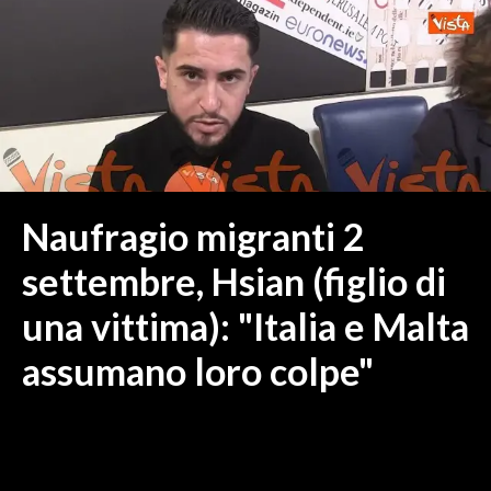
MEDIO CAMPIDANO
ORISTANO E PROVINCIA
SASSARI E PROVINCIA
GALLURA
NUORO E PROVINCIA
OGLIASTRA
AGENDA
Naufragio migranti 2
CRONACA
settembre, Hsian (figlio di
ITALIA
una vittima): "Italia e Malta
MONDO
assumano loro colpe"
POLITICA
ECONOMIA
SERVIZI ALLE IMPRESE