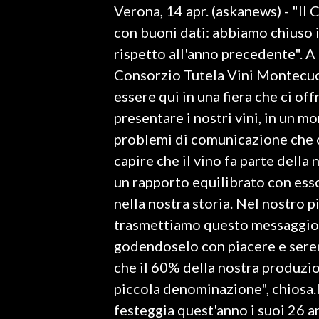
Verona, 14 apr. (askanews) - "Il
LAVORO
con buoni dati: abbiamo chiuso
BANDI
rispetto all'anno precedente". A
Consorzio Tutela Vini Montecucc
SPORT IN SARDEGNA
essere qui in una fiera che ci of
SPORT
presentare i nostri vini, in un mo
RISULTATI E CLASSIFICHE
problemi di comunicazione che c
CALCIO
capire che il vino fa parte dell
CALCIO REGIONALE
un rapporto equilibrato con esso
BASKET
nella nostra storia. Nel nostro p
VOLLEY
trasmettiamo questo messaggio:
MOTORI
godendoselo con piacere e sereni
TENNIS
che il 60% della nostra produzio
ALTRI SPORT
piccola denominazione", chiosa
festeggia quest'anno i suoi 26 an
CULTURA