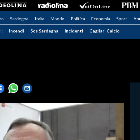
eo
Sardegna
Italia
Mondo
Politica
Economia
Sport
An
I:
Incendi
Sos Sardegna
Incidenti
Cagliari Calcio