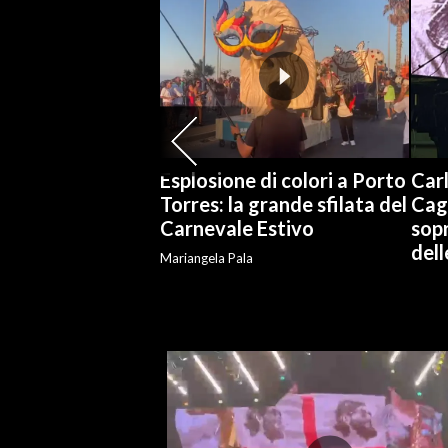
INFO AZIENDE
ABBONATI
ANNUNCI
NECROLOGI
PUBBLICITÀ
Esplosione di colori a Porto
Carl
SPIAGGE
Torres: la grande sfilata del
Cag
Carnevale Estivo
sopr
STORE
del
Mariangela Pala