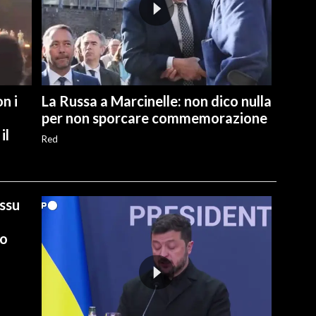
n i
La Russa a Marcinelle: non dico nulla
per non sporcare commemorazione
il
Red
ussu
io