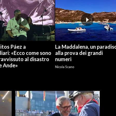
itos Páez a
La Maddalena, un paradis
liari: «Ecco come sono
alla prova dei grandi
avvissuto al disastro
numeri
le Ande»
Nicola Scano