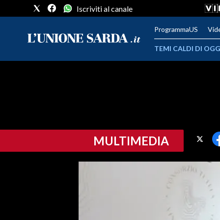
Iscriviti al canale
ProgrammaUS
Vid
TEMI CALDI DI OGG
METEO
COMUNI AL VOTO
VIDEO
MULTIMEDIA
FOTO
CRONACA SARDEGNA
CAGLIARI
PROVINCIA DI CAGLIARI
SULCIS IGLESIENTE