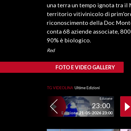
una terra un tempo ignota tra i
territorio vitivinicolo di prim'o
SPETTACOLI
riconoscimento della Doc Monte
GOSSIP
conta 68 aziende associate, 800 
90% è biologico.
SALUTE
Red
SARDEGNA TURISMO
FOTO E VIDEO GALLERY
SARDI NEL MONDO
NOTIZIE
EVENTI
TG VIDEOLINA
Ultime Edizioni
Edizione
#CARAUNIONE
23:00
Edizione 21-05-2026 23:00
3 MINUTI CON
INSULARITÀ