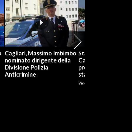
o
Cagliari, Massimo Imbimbo
Stabilimenti balneari
nominato dirigente della
Cagliari è boom di
Divisione Polizia
prenotazioni: «Ott
Anticrimine
stagione»
Veronica Fadda