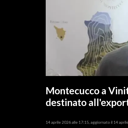
MEDIO CAMPIDANO
ORISTANO E PROVINCIA
SASSARI E PROVINCIA
GALLURA
NUORO E PROVINCIA
OGLIASTRA
AGENDA
CRONACA
ITALIA
MONDO
Montecucco a Vinita
destinato all'expor
POLITICA
ECONOMIA
14 aprile 2026 alle 17:15
aggiornato il 14 april
SERVIZI ALLE IMPRESE