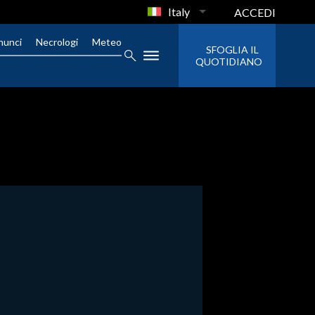
Italy
ACCEDI
nunci
Necrologi
Meteo
SFOGLIA IL
QUOTIDIANO