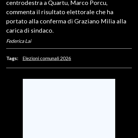
centrodestra a Quartu, Marco Porcu,
commenta il risultato elettorale che ha
SPETTACOLI
portato alla conferma di Graziano Milia alla
GOSSIP
carica di sindaco.
Federica Lai
SALUTE
SARDEGNA TURISMO
Tags:
Elezioni comunali 2026
SARDI NEL MONDO
NOTIZIE
EVENTI
#CARAUNIONE
3 MINUTI CON
INSULARITÀ