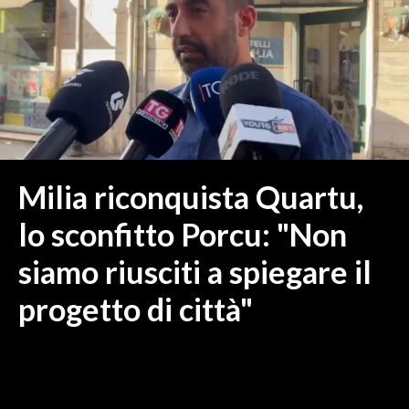
MEDIO CAMPIDANO
ORISTANO E PROVINCIA
SASSARI E PROVINCIA
GALLURA
NUORO E PROVINCIA
OGLIASTRA
AGENDA
Milia riconquista Quartu,
CRONACA
lo sconfitto Porcu: "Non
ITALIA
siamo riusciti a spiegare il
MONDO
progetto di città"
POLITICA
ECONOMIA
SERVIZI ALLE IMPRESE