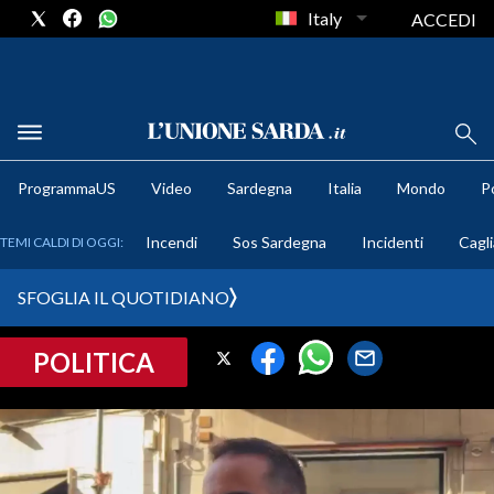
Italy
ACCEDI
METEO
ProgrammaUS
Video
Sardegna
Italia
Mondo
Po
COMUNI AL VOTO
Incendi
Sos Sardegna
Incidenti
Cagli
TEMI CALDI DI OGGI:
VIDEO
SFOGLIA IL QUOTIDIANO
FOTO
POLITICA
CRONACA SARDEGNA
CAGLIARI
PROVINCIA DI CAGLIARI
SULCIS IGLESIENTE