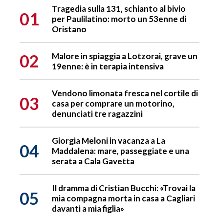
Tragedia sulla 131, schianto al bivio
01
per Paulilatino: morto un 53enne di
Oristano
02
Malore in spiaggia a Lotzorai, grave un
19enne: è in terapia intensiva
Vendono limonata fresca nel cortile di
03
casa per comprare un motorino,
denunciati tre ragazzini
Giorgia Meloni in vacanza a La
04
Maddalena: mare, passeggiate e una
serata a Cala Gavetta
Il dramma di Cristian Bucchi: «Trovai la
05
mia compagna morta in casa a Cagliari
davanti a mia figlia»