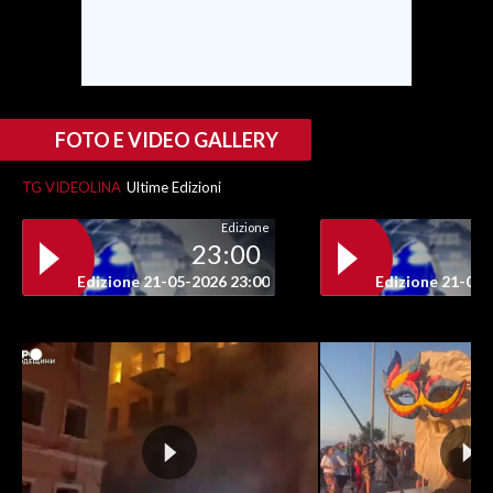
INFO AZIENDE
ABBONATI
ANNUNCI
FOTO E VIDEO GALLERY
NECROLOGI
PUBBLICITÀ
TG VIDEOLINA
Ultime Edizioni
SPIAGGE
Edizione
23:00
STORE
Edizione 21-05-2026 23:00
Edizione 21-05-