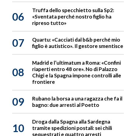
Truffa dello specchietto sulla Sp2:
06
«Sventata perché nostro figlio ha
ripreso tutto»
07
Quartu: «Cacciati dal b&b perché mio
figlio è autistico». Il gestore smentisce
Madrid e l’ultimatum a Roma: «Confini
08
riaperti entro 48 ore». No di Palazzo
Chigi e la Spagna impone controlli alle
frontiere
09
Rubano la borsa a una ragazza che fa il
bagno: due arresti al Poetto
Droga dalla Spagna alla Sardegna
10
tramite spedizioni postali: sei chili
sequestrati e quattro arresti