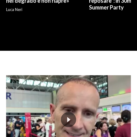
nel degrado e non riapre»
reposare": in 30mila 
Summer Party
Luca Neri