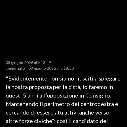
LAVORO
BANDI
SPORT IN SARDEGNA
SPORT
RISULTATI E CLASSIFICHE
CALCIO
08 giugno 2026 alle 18:49
aggiornato il 08 giugno 2026 alle 18:50
CALCIO REGIONALE
"Evidentemente non siamo riusciti a spiegare
BASKET
la nostra proposta per la città, lo faremo in
VOLLEY
questi 5 anni all’opposizione in Consiglio.
MOTORI
Mantenendo il perimetro del centrodestra e
TENNIS
cercando di essere attrattivi anche verso
ALTRI SPORT
altre forze civiche”: così il candidato del
CULTURA