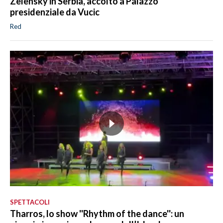
Zelensky in Serbia, accolto a Palazzo
presidenziale da Vucic
Red
SPETTACOLI
Tharros, lo show ''Rhythm of the dance'': un