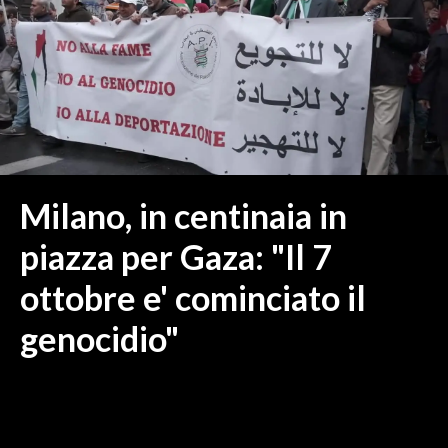
MEDIO CAMPIDANO
ORISTANO E PROVINCIA
SASSARI E PROVINCIA
GALLURA
NUORO E PROVINCIA
OGLIASTRA
AGENDA
Milano, in centinaia in
CRONACA
piazza per Gaza: "Il 7
ITALIA
ottobre e' cominciato il
MONDO
genocidio"
POLITICA
ECONOMIA
SERVIZI ALLE IMPRESE