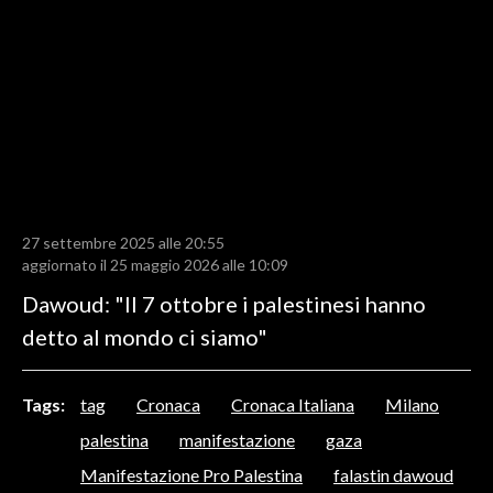
LAVORO
BANDI
SPORT IN SARDEGNA
SPORT
RISULTATI E CLASSIFICHE
CALCIO
27 settembre 2025 alle 20:55
aggiornato il 25 maggio 2026 alle 10:09
CALCIO REGIONALE
Dawoud: "Il 7 ottobre i palestinesi hanno
BASKET
detto al mondo ci siamo"
VOLLEY
MOTORI
TENNIS
Tags:
tag
Cronaca
Cronaca Italiana
Milano
ALTRI SPORT
palestina
manifestazione
gaza
Manifestazione Pro Palestina
falastin dawoud
CULTURA