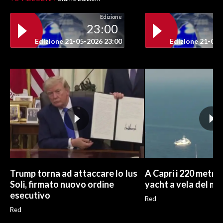
Edizione
INFO AZIENDE
23:00
ABBONATI
Edizione 21-05-2026 23:00
Edizione 21-05-
ANNUNCI
NECROLOGI
PUBBLICITÀ
SPIAGGE
STORE
Trump torna ad attaccare lo Ius
A Capri i 220 metri 
Soli, firmato nuovo ordine
yacht a vela del m
esecutivo
Red
Red