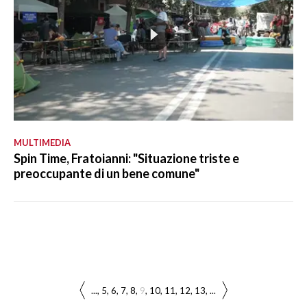
MULTIMEDIA
Spin Time, Fratoianni: "Situazione triste e
preoccupante di un bene comune"
...
5
6
7
8
9
10
11
12
13
...