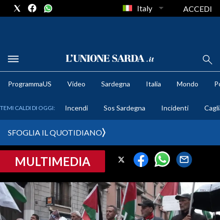
Italy
ACCEDI
METEO
ProgrammaUS
Video
Sardegna
Italia
Mondo
Po
COMUNI AL VOTO
Incendi
Sos Sardegna
Incidenti
Cagli
TEMI CALDI DI OGGI:
VIDEO
SFOGLIA IL QUOTIDIANO
FOTO
MULTIMEDIA
CRONACA SARDEGNA
CAGLIARI
PROVINCIA DI CAGLIARI
SULCIS IGLESIENTE