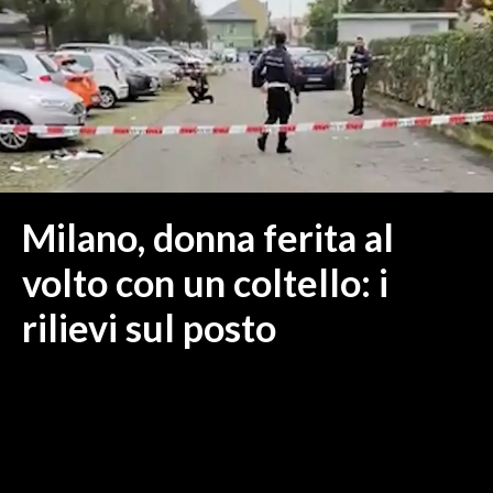
MEDIO CAMPIDANO
ORISTANO E PROVINCIA
SASSARI E PROVINCIA
GALLURA
NUORO E PROVINCIA
OGLIASTRA
AGENDA
Milano, donna ferita al
CRONACA
volto con un coltello: i
ITALIA
rilievi sul posto
MONDO
POLITICA
ECONOMIA
SERVIZI ALLE IMPRESE