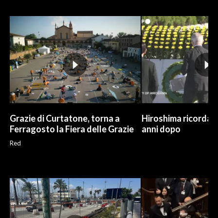
INFO AZIENDE
ABBONATI
ANNUNCI
NECROLOGI
PUBBLICITÀ
SPIAGGE
STORE
Grazie di Curtatone, torna a
Hiroshima ricorda l
Ferragosto la Fiera delle Grazie
anni dopo
Red