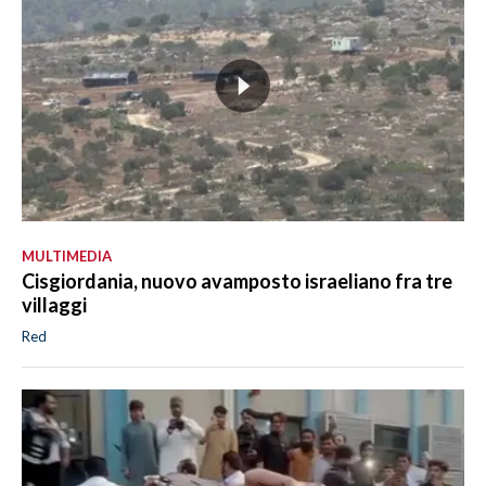
MULTIMEDIA
Cisgiordania, nuovo avamposto israeliano fra tre
villaggi
Red