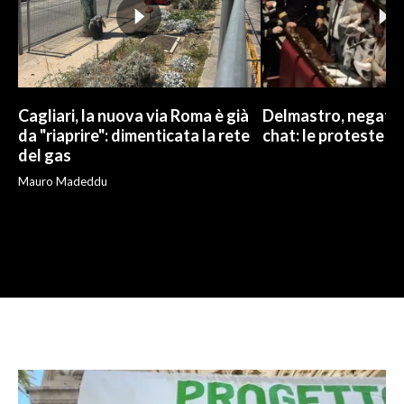
Cagliari, la nuova via Roma è già
Delmastro, negato l
da "riaprire": dimenticata la rete
chat: le proteste d
del gas
Mauro Madeddu