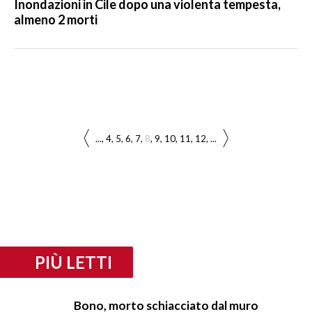
Inondazioni in Cile dopo una violenta tempesta,
almeno 2 morti
...
4
5
6
7
8
9
10
11
12
...
PIÙ LETTI
Bono, morto schiacciato dal muro