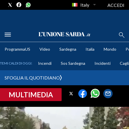
Italy
ACCEDI
METEO
ProgrammaUS
Video
Sardegna
Italia
Mondo
Po
COMUNI AL VOTO
Incendi
Sos Sardegna
Incidenti
Cagli
TEMI CALDI DI OGGI:
VIDEO
SFOGLIA IL QUOTIDIANO
FOTO
MULTIMEDIA
CRONACA SARDEGNA
CAGLIARI
PROVINCIA DI CAGLIARI
SULCIS IGLESIENTE