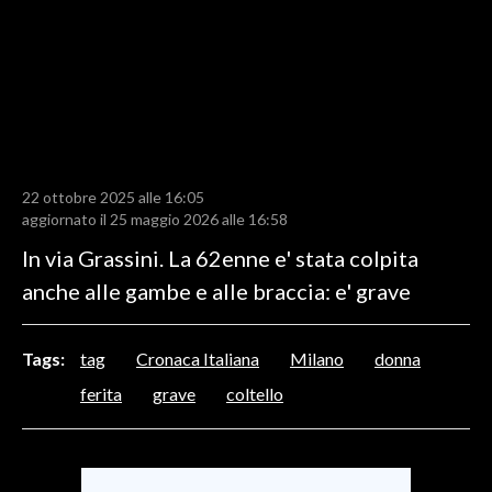
LAVORO
BANDI
SPORT IN SARDEGNA
SPORT
22 ottobre 2025 alle 16:05
RISULTATI E CLASSIFICHE
aggiornato il 25 maggio 2026 alle 16:58
CALCIO
In via Grassini. La 62enne e' stata colpita
CALCIO REGIONALE
anche alle gambe e alle braccia: e' grave
BASKET
VOLLEY
Tags:
tag
Cronaca Italiana
Milano
donna
MOTORI
ferita
grave
coltello
TENNIS
ALTRI SPORT
CULTURA