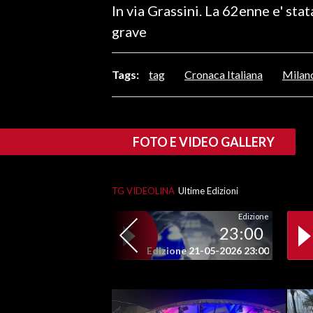
In via Grassini. La 62enne e' stat
LAVORO
grave
BANDI
Tags:
tag
Cronaca Italiana
Milan
SPORT IN SARDEGNA
SPORT
RISULTATI E CLASSIFICHE
FOTO E VIDEO GALLERY
CALCIO
CALCIO REGIONALE
TG VIDEOLINA
Ultime Edizioni
BASKET
VOLLEY
Edizione
23:00
MOTORI
Edizione 21-05-2026 23:00
TENNIS
ALTRI SPORT
CULTURA