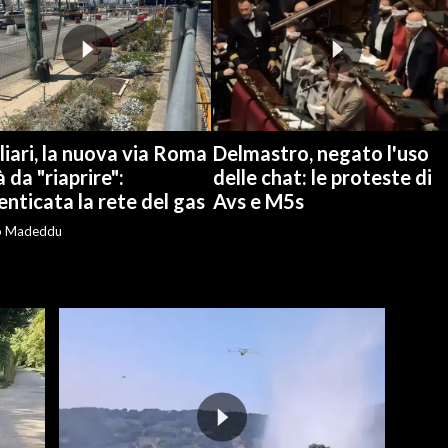
iari, la nuova via Roma
Delmastro, negato l'uso
à da "riaprire":
delle chat: le proteste di
nticata la rete del gas
Avs e M5s
o Madeddu