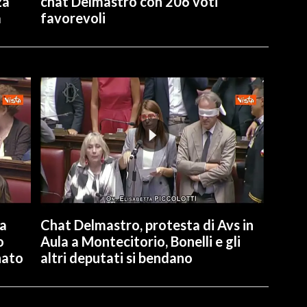
za
chat Delmastro con 206 voti
a
favorevoli
la
Chat Delmastro, protesta di Avs in
o
Aula a Montecitorio, Bonelli e gli
nato
altri deputati si bendano