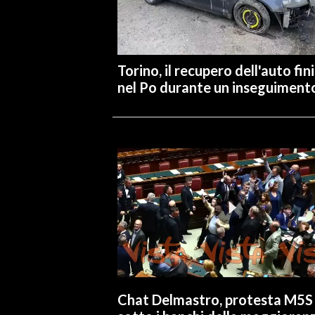
INFO AZIENDE
ABBONATI
Torino, il recupero dell'auto fin
ANNUNCI
nel Po durante un inseguiment
NECROLOGI
PUBBLICITÀ
SPIAGGE
STORE
Chat Delmastro, protesta M5S