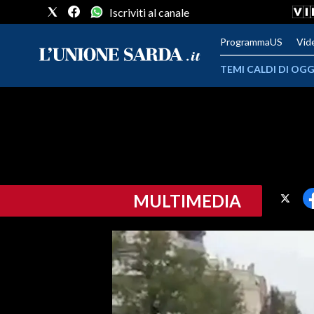
Iscriviti al canale
ProgrammaUS
Vid
TEMI CALDI DI OGG
METEO
COMUNI AL VOTO
VIDEO
MULTIMEDIA
FOTO
CRONACA SARDEGNA
CAGLIARI
PROVINCIA DI CAGLIARI
SULCIS IGLESIENTE