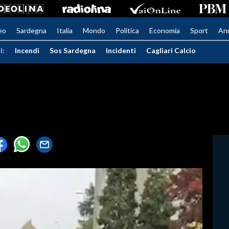
eo
Sardegna
Italia
Mondo
Politica
Economia
Sport
An
I:
Incendi
Sos Sardegna
Incidenti
Cagliari Calcio