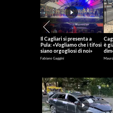
SPETTACOLI
GOSSIP
SALUTE
Il Cagliari si presenta a
Cagl
Pula: «Vogliamo che i tifosi
è gi
SARDEGNA TURISMO
siano orgogliosi di noi»
dime
Fabiano Gaggini
Maur
SARDI NEL MONDO
NOTIZIE
EVENTI
#CARAUNIONE
3 MINUTI CON
INSULARITÀ