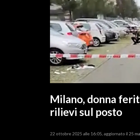
MEDIO CAMPIDANO
ORISTANO E PROVINCIA
SASSARI E PROVINCIA
GALLURA
NUORO E PROVINCIA
OGLIASTRA
AGENDA
CRONACA
ITALIA
MONDO
Milano, donna ferita
rilievi sul posto
POLITICA
ECONOMIA
22 ottobre 2025 alle 16:05
aggiornato il 25 m
SERVIZI ALLE IMPRESE