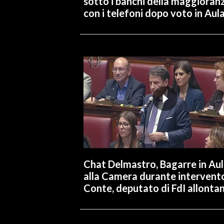
sotto i banchi della maggioran
con i telefoni dopo voto in Aul
Chat Delmastro, Bagarre in Au
alla Camera durante intervent
Conte, deputato di FdI allonta