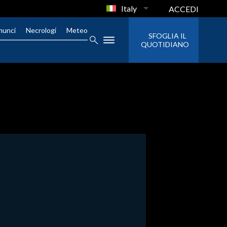
Italy
ACCEDI
nunci
Necrologi
Meteo
SFOGLIA IL
QUOTIDIANO