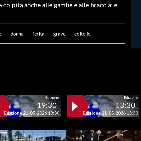
a colpita anche alle gambe e alle braccia: e'
o
donna
ferita
grave
coltello
Edizione
Edizione
19:30
13:30
Edizione 21-05-2026 19:30
Edizione 21-05-2026 13:30