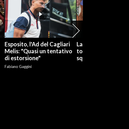
Esposito, l'Ad del Cagliari
La serie tv "Ted Las
Melis: "Quasi un tentativo
torna con una nuov
di estorsione"
squadra di calcio
Fabiano Gaggini