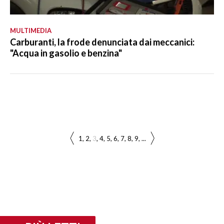
MULTIMEDIA
Carburanti, la frode denunciata dai meccanici:
"Acqua in gasolio e benzina"
1
2
3
4
5
6
7
8
9
...