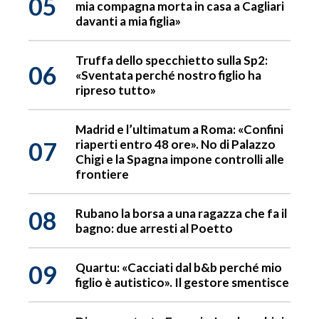
05
mia compagna morta in casa a Cagliari
davanti a mia figlia»
Truffa dello specchietto sulla Sp2:
06
«Sventata perché nostro figlio ha
ripreso tutto»
Madrid e l’ultimatum a Roma: «Confini
07
riaperti entro 48 ore». No di Palazzo
Chigi e la Spagna impone controlli alle
frontiere
08
Rubano la borsa a una ragazza che fa il
bagno: due arresti al Poetto
09
Quartu: «Cacciati dal b&b perché mio
figlio è autistico». Il gestore smentisce