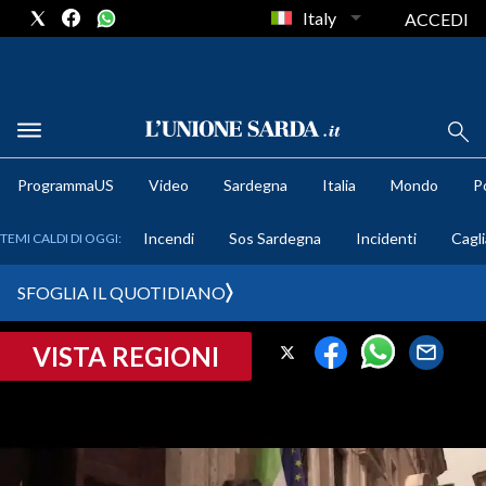
Italy
ACCEDI
METEO
ProgrammaUS
Video
Sardegna
Italia
Mondo
Po
COMUNI AL VOTO
Incendi
Sos Sardegna
Incidenti
Cagli
TEMI CALDI DI OGGI:
VIDEO
SFOGLIA IL QUOTIDIANO
FOTO
VISTA REGIONI
CRONACA SARDEGNA
CAGLIARI
PROVINCIA DI CAGLIARI
SULCIS IGLESIENTE