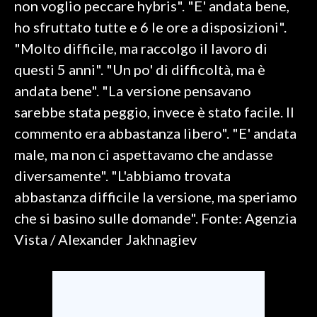
non voglio peccare hybris". "E' andata bene,
ho sfruttato tutte e 6 le ore a disposizioni".
SPETTACOLI
"Molto difficile, ma raccolgo il lavoro di
GOSSIP
questi 5 anni". "Un po' di difficoltà, ma è
andata bene". "La versione pensavano
SALUTE
sarebbe stata peggio, invece è stato facile. Il
commento era abbastanza libero". "E' andata
SARDEGNA TURISMO
male, ma non ci aspettavamo che andasse
SARDI NEL MONDO
diversamente". "L'abbiamo trovata
NOTIZIE
abbastanza difficile la versione, ma speriamo
EVENTI
che si basino sulle domande". Fonte: Agenzia
Vista / Alexander Jakhnagiev
#CARAUNIONE
3 MINUTI CON
INSULARITÀ