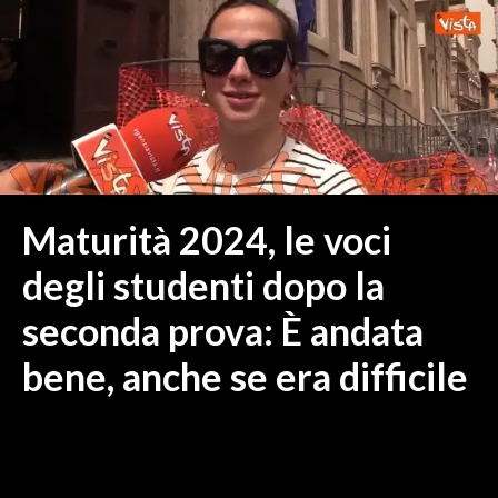
MEDIO CAMPIDANO
ORISTANO E PROVINCIA
SASSARI E PROVINCIA
GALLURA
NUORO E PROVINCIA
OGLIASTRA
AGENDA
Maturità 2024, le voci
CRONACA
degli studenti dopo la
ITALIA
seconda prova: È andata
MONDO
bene, anche se era difficile
POLITICA
ECONOMIA
SERVIZI ALLE IMPRESE