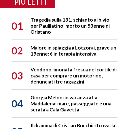
PIÙ LETTI
Tragedia sulla 131, schianto al bivio
01
per Paulilatino: morto un 53enne di
Oristano
02
Malore in spiaggia a Lotzorai, grave un
19enne: è in terapia intensiva
Vendono limonata fresca nel cortile di
03
casa per comprare un motorino,
denunciati tre ragazzini
Giorgia Meloni in vacanza a La
04
Maddalena: mare, passeggiate e una
serata a Cala Gavetta
Il dramma di Cristian Bucchi: «Trovai la