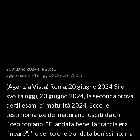
LAVORO
BANDI
SPORT IN SARDEGNA
SPORT
RISULTATI E CLASSIFICHE
CALCIO
20 giugno 2024 alle 20:11
aggiornato il 24 maggio 2026 alle 23:00
CALCIO REGIONALE
(Agenzia Vista) Roma, 20 giugno 2024 Si è
BASKET
svolta oggi, 20 giugno 2024, la seconda prova
VOLLEY
degli esami di maturità 2024. Ecco le
MOTORI
testimonianze dei maturandi usciti da un
TENNIS
liceo romano. "E' andata bene, la traccia era
ALTRI SPORT
lineare". "Io sento che è andata benissimo, ma
CULTURA