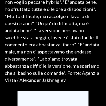
non voglio peccare hybris". "E' andata bene,
ho sfruttato tutte e 6 le ore a disposizioni".
SPETTACOLI
"Molto difficile, ma raccolgo il lavoro di
GOSSIP
questi 5 anni". "Un po' di difficoltà, ma è
andata bene". "La versione pensavano
SALUTE
sarebbe stata peggio, invece è stato facile. Il
commento era abbastanza libero". "E' andata
SARDEGNA TURISMO
male, ma non ci aspettavamo che andasse
SARDI NEL MONDO
diversamente". "L'abbiamo trovata
NOTIZIE
abbastanza difficile la versione, ma speriamo
EVENTI
che si basino sulle domande". Fonte: Agenzia
Vista / Alexander Jakhnagiev
#CARAUNIONE
3 MINUTI CON
INSULARITÀ