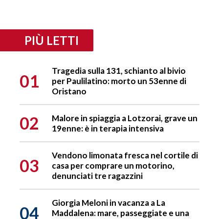
PIÙ LETTI
Tragedia sulla 131, schianto al bivio
01
per Paulilatino: morto un 53enne di
Oristano
02
Malore in spiaggia a Lotzorai, grave un
19enne: è in terapia intensiva
Vendono limonata fresca nel cortile di
03
casa per comprare un motorino,
denunciati tre ragazzini
Giorgia Meloni in vacanza a La
04
Maddalena: mare, passeggiate e una