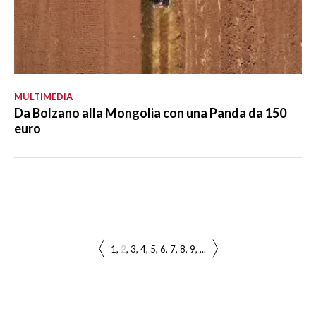
MULTIMEDIA
Da Bolzano alla Mongolia con una Panda da 150
euro
1
2
3
4
5
6
7
8
9
...