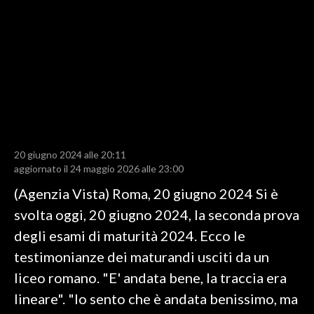
LAVORO
BANDI
SPORT IN SARDEGNA
SPORT
RISULTATI E CLASSIFICHE
CALCIO
20 giugno 2024 alle 20:11
aggiornato il 24 maggio 2026 alle 23:00
CALCIO REGIONALE
(Agenzia Vista) Roma, 20 giugno 2024 Si è
BASKET
svolta oggi, 20 giugno 2024, la seconda prova
VOLLEY
degli esami di maturità 2024. Ecco le
MOTORI
testimonianze dei maturandi usciti da un
TENNIS
liceo romano. "E' andata bene, la traccia era
ALTRI SPORT
lineare". "Io sento che è andata benissimo, ma
CULTURA