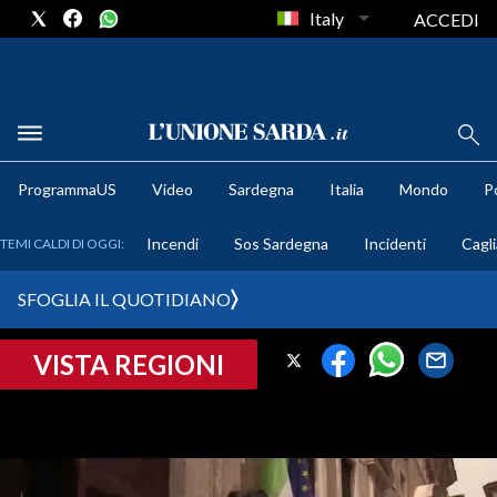
Italy
ACCEDI
METEO
ProgrammaUS
Video
Sardegna
Italia
Mondo
Po
COMUNI AL VOTO
Incendi
Sos Sardegna
Incidenti
Cagli
TEMI CALDI DI OGGI:
VIDEO
SFOGLIA IL QUOTIDIANO
FOTO
VISTA REGIONI
CRONACA SARDEGNA
CAGLIARI
PROVINCIA DI CAGLIARI
SULCIS IGLESIENTE