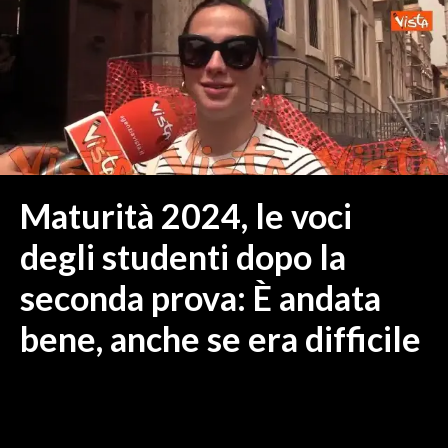
MEDIO CAMPIDANO
ORISTANO E PROVINCIA
SASSARI E PROVINCIA
GALLURA
NUORO E PROVINCIA
OGLIASTRA
AGENDA
Maturità 2024, le voci
CRONACA
degli studenti dopo la
ITALIA
seconda prova: È andata
MONDO
bene, anche se era difficile
POLITICA
ECONOMIA
SERVIZI ALLE IMPRESE