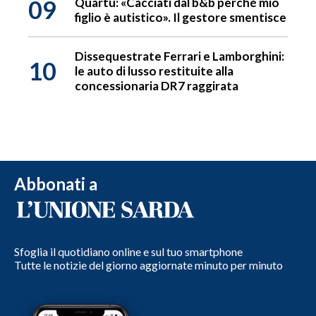
09
Quartu: «Cacciati dal b&b perché mio
figlio è autistico». Il gestore smentisce
Dissequestrate Ferrari e Lamborghini:
10
le auto di lusso restituite alla
concessionaria DR7 raggirata
Abbonati a
Sfoglia il quotidiano online e sul tuo smartphone
Tutte le notizie del giorno aggiornate minuto per minuto