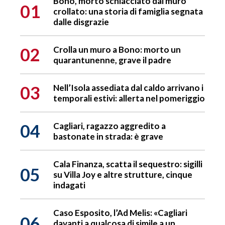
Bono, morto schiacciato dal muro
01
crollato: una storia di famiglia segnata
dalle disgrazie
02
Crolla un muro a Bono: morto un
quarantunenne, grave il padre
03
Nell’Isola assediata dal caldo arrivano i
temporali estivi: allerta nel pomeriggio
04
Cagliari, ragazzo aggredito a
bastonate in strada: è grave
Cala Finanza, scatta il sequestro: sigilli
05
su Villa Joy e altre strutture, cinque
indagati
Caso Esposito, l’Ad Melis: «Cagliari
06
davanti a qualcosa di simile a un