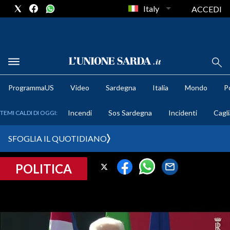
Italy
ACCEDI
METEO
ProgrammaUS
Video
Sardegna
Italia
Mondo
Po
COMUNI AL VOTO
Incendi
Sos Sardegna
Incidenti
Cagli
TEMI CALDI DI OGGI:
VIDEO
SFOGLIA IL QUOTIDIANO
FOTO
POLITICA
CRONACA SARDEGNA
CAGLIARI
PROVINCIA DI CAGLIARI
SULCIS IGLESIENTE