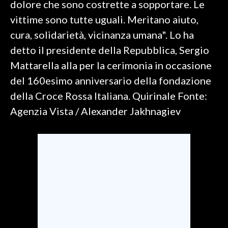
dolore che sono costrette a sopportare. Le
vittime sono tutte uguali. Meritano aiuto,
SPETTACOLI
cura, solidarietà, vicinanza umana". Lo ha
GOSSIP
detto il presidente della Repubblica, Sergio
Mattarella alla per la cerimonia in occasione
SALUTE
del 160esimo anniversario della fondazione
della Croce Rossa Italiana. Quirinale Fonte:
SARDEGNA TURISMO
Agenzia Vista / Alexander Jakhnagiev
SARDI NEL MONDO
NOTIZIE
EVENTI
#CARAUNIONE
3 MINUTI CON
INSULARITÀ