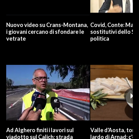
Nuovo video su Crans-Montana,
Covid, Conte: Mai u
i giovani cercano di sfondare le
sostitutivi dello St
vetrate
politica
Ad Alghero finiti i lavori sul
Valle d'Aosta, torna
viadotto sul Calich: strada
lardo di Arnad: c'è 