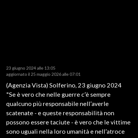
LAVORO
BANDI
SPORT IN SARDEGNA
SPORT
RISULTATI E CLASSIFICHE
CALCIO
23 giugno 2024 alle 13:05
aggiornato il 25 maggio 2026 alle 07:01
CALCIO REGIONALE
(Agenzia Vista) Solferino, 23 giugno 2024
BASKET
"Se è vero che nelle guerre c’è sempre
VOLLEY
qualcuno più responsabile nell’averle
MOTORI
scatenate - e queste responsabilità non
TENNIS
possono essere taciute - è vero che le vittime
ALTRI SPORT
sono uguali nella loro umanità e nell’atroce
CULTURA