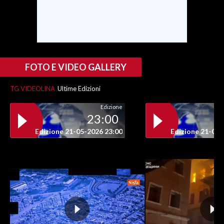
INFO AZIENDE
ABBONATI
ANNUNCI
FOTO E VIDEO GALLERY
NECROLOGI
PUBBLICITÀ
TG VIDEOLINA
Ultime Edizioni
SPIAGGE
Edizione
STORE
23:00
Edizione 21-05-2026 23:00
Edizione 21-05-