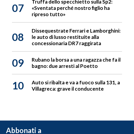
Truffa dello specchietto sulla Sp2:
07
«Sventata perché nostro figlio ha
ripreso tutto»
Dissequestrate Ferrari e Lamborghini:
08
le auto di lusso restituite alla
concessionaria DR7 raggirata
09
Rubano la borsa a una ragazza che fa il
bagno: due arresti al Poetto
10
Auto si ribalta e va a fuoco sulla 131, a
Villagreca: grave il conducente
Abbonati a