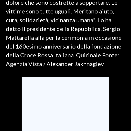
dolore che sono costrette a sopportare. Le
vittime sono tutte uguali. Meritano aiuto,
SPETTACOLI
cura, solidarietà, vicinanza umana". Lo ha
GOSSIP
detto il presidente della Repubblica, Sergio
Mattarella alla per la cerimonia in occasione
SALUTE
del 160esimo anniversario della fondazione
della Croce Rossa Italiana. Quirinale Fonte:
SARDEGNA TURISMO
Agenzia Vista / Alexander Jakhnagiev
SARDI NEL MONDO
NOTIZIE
EVENTI
#CARAUNIONE
3 MINUTI CON
INSULARITÀ