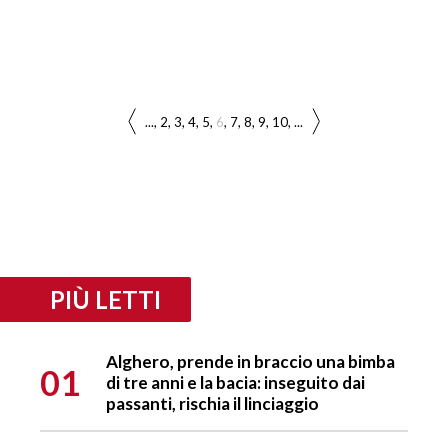
...
2
3
4
5
6
7
8
9
10
...
PIÙ LETTI
Alghero, prende in braccio una bimba
01
di tre anni e la bacia: inseguito dai
passanti, rischia il linciaggio