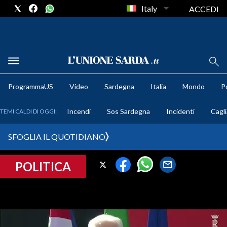
Italy
ACCEDI
METEO
ProgrammaUS
Video
Sardegna
Italia
Mondo
Po
COMUNI AL VOTO
Incendi
Sos Sardegna
Incidenti
Cagli
TEMI CALDI DI OGGI:
VIDEO
SFOGLIA IL QUOTIDIANO
FOTO
POLITICA
CRONACA SARDEGNA
CAGLIARI
PROVINCIA DI CAGLIARI
SULCIS IGLESIENTE