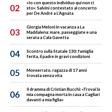
«Io con questo individuo qui non ci
02
sto»: Salvini contestato al concerto
per De André a L’Agnata
Giorgia Meloni in vacanza a La
03
Maddalena: mare, passeggiate e una
serata a Cala Gavetta
04
Scontro sulla Statale 130: famiglia
ferita, il padre in gravi condizioni
05
Monserrato, ragazza di 17 anni
trovata senza vita
Il dramma di Cristian Bucchi: «Trovai la
06
mia compagna morta in casa a Cagliari
davanti a mia figlia»