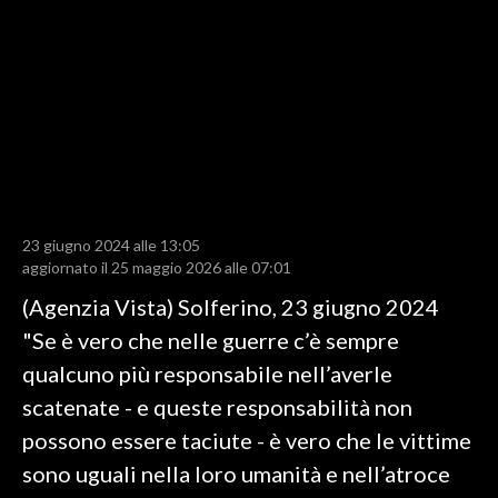
LAVORO
BANDI
SPORT IN SARDEGNA
SPORT
RISULTATI E CLASSIFICHE
CALCIO
23 giugno 2024 alle 13:05
aggiornato il 25 maggio 2026 alle 07:01
CALCIO REGIONALE
(Agenzia Vista) Solferino, 23 giugno 2024
BASKET
"Se è vero che nelle guerre c’è sempre
VOLLEY
qualcuno più responsabile nell’averle
MOTORI
scatenate - e queste responsabilità non
TENNIS
possono essere taciute - è vero che le vittime
ALTRI SPORT
sono uguali nella loro umanità e nell’atroce
CULTURA