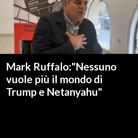
MEDIO CAMPIDANO
ORISTANO E PROVINCIA
SASSARI E PROVINCIA
GALLURA
NUORO E PROVINCIA
OGLIASTRA
AGENDA
Mark Ruffalo:"Nessuno
CRONACA
vuole più il mondo di
ITALIA
Trump e Netanyahu"
MONDO
POLITICA
ECONOMIA
SERVIZI ALLE IMPRESE