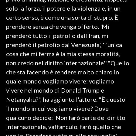
solo la forza, il potere e la violenza e, in un
SPETTACOLI
certo senso, è come una sorta di stupro. È
prendere senza che venga offerto. 'Mi
GOSSIP
prenderò tutto il petrolio dall'Iran, mi
SALUTE
prenderò il petrolio dal Venezuela', 'l'unica
cosa che mi ferma è la mia stessa moralità,
SARDEGNA TURISMO
non credo nel diritto internazionale'"."Quello
che sta facendo è rendere molto chiaro in
SARDI NEL MONDO
quale mondo vogliamo vivere: vogliamo
NOTIZIE
vivere nel mondo di Donald Trump e
EVENTI
Netanyahu?", ha aggiunto l'attore. "È questo
#CARAUNIONE
il mondo in cui vogliamo vivere? Dove
qualcuno decide: 'Non farò parte del diritto
3 MINUTI CON
internazionale, vaffanculo, farò quello che
INSULARITÀ
voglio. Prenderò tutto quello che voglio'.