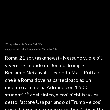
LAVORO
BANDI
SPORT IN SARDEGNA
SPORT
21 aprile 2026 alle 14:35
RISULTATI E CLASSIFICHE
aggiornato il 21 aprile 2026 alle 14:35
CALCIO
Roma, 21 apr. (askanews) - Nessuno vuole più
CALCIO REGIONALE
vivere nel mondo di Donald Trump e
BASKET
Benjamin Netanyahu secondo Mark Ruffalo,
VOLLEY
che è a Roma dove ha partecipato ad un
MOTORI
incontro al cinema Adriano con 1.500
TENNIS
studenti."È così cinico, è così nichilista - ha
ALTRI SPORT
detto l'attore Usa parlando di Trump - è così
privo di immaginazione o creatività. Rispetta
CULTURA