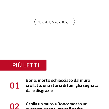
1
2
3
4
5
6
7
8
9
...
PIÙ LETTI
Bono, morto schiacciato dal muro
01
crollato: una storia di famiglia segnata
dalle disgrazie
02
Crolla un muro a Bono: morto un
quarantunenne, grave il padre