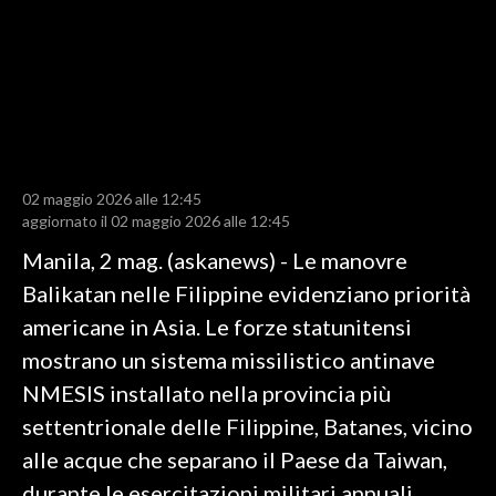
LAVORO
BANDI
SPORT IN SARDEGNA
SPORT
02 maggio 2026 alle 12:45
RISULTATI E CLASSIFICHE
aggiornato il 02 maggio 2026 alle 12:45
CALCIO
Manila, 2 mag. (askanews) - Le manovre
CALCIO REGIONALE
Balikatan nelle Filippine evidenziano priorità
BASKET
americane in Asia. Le forze statunitensi
VOLLEY
mostrano un sistema missilistico antinave
MOTORI
NMESIS installato nella provincia più
TENNIS
settentrionale delle Filippine, Batanes, vicino
ALTRI SPORT
alle acque che separano il Paese da Taiwan,
durante le esercitazioni militari annuali
CULTURA