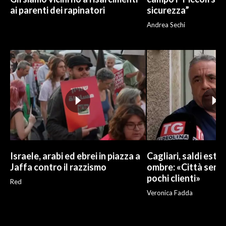
ai parenti dei rapinatori
sicurezza”
Andrea Sechi
Israele, arabi ed ebrei in piazza a
Cagliari, saldi estivi
Jaffa contro il razzismo
ombre: «Città sempr
pochi clienti»
Red
Veronica Fadda