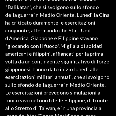
"Balikatan", che si svolgono sullo sfondo
SPETTACOLI
della guerra in Medio Oriente. Lunedì la Cina
ha criticato duramente le esercitazioni
GOSSIP
congiunte, affermando che Stati Uniti
SALUTE
d'America, Giappone e Filippine stavano
"giocando con il fuoco".Migliaia di soldati
SARDEGNA TURISMO
americani e filippini, affiancati per la prima
volta da un contingente significativo di forze
SARDI NEL MONDO
giapponesi, hanno dato inizio lunedì alle
NOTIZIE
esercitazioni militari annuali, che si svolgono
EVENTI
sullo sfondo della guerra in Medio Oriente.
#CARAUNIONE
Le esercitazioni prevedono simulazioni a
fuoco vivo nel nord delle Filippine, di fronte
3 MINUTI CON
allo Stretto di Taiwan, e in una provincia al
INSULARITÀ
largo del Mar Cinese Meridionale, area