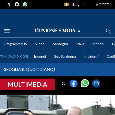
Italy
ACCEDI
METEO
ProgrammaUS
Video
Sardegna
Italia
Mondo
Po
COMUNI AL VOTO
Incendi
Sos Sardegna
Incidenti
Cagli
TEMI CALDI DI OGGI:
VIDEO
SFOGLIA IL QUOTIDIANO
FOTO
MULTIMEDIA
CRONACA SARDEGNA
CAGLIARI
PROVINCIA DI CAGLIARI
SULCIS IGLESIENTE