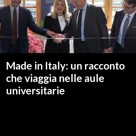
MEDIO CAMPIDANO
ORISTANO E PROVINCIA
SASSARI E PROVINCIA
GALLURA
NUORO E PROVINCIA
OGLIASTRA
AGENDA
Made in Italy: un racconto
CRONACA
che viaggia nelle aule
ITALIA
universitarie
MONDO
POLITICA
ECONOMIA
SERVIZI ALLE IMPRESE