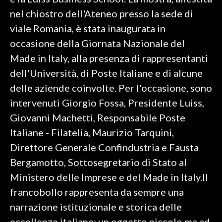
nel chiostro dell'Ateneo presso la sede di
SPETTACOLI
viale Romania, è stata inaugurata in
occasione della Giornata Nazionale del
GOSSIP
Made in Italy, alla presenza di rappresentanti
SALUTE
dell'Università, di Poste Italiane e di alcune
delle aziende coinvolte. Per l'occasione, sono
SARDEGNA TURISMO
intervenuti Giorgio Fossa, Presidente Luiss,
Giovanni Machetti, Responsabile Poste
SARDI NEL MONDO
Italiane - Filatelia, Maurizio Tarquini,
NOTIZIE
Direttore Generale Confindustria e Fausta
EVENTI
Bergamotto, Sottosegretario di Stato al
#CARAUNIONE
Ministero delle Imprese e del Made in Italy.Il
francobollo rappresenta da sempre una
3 MINUTI CON
narrazione istituzionale e storica delle
INSULARITÀ
eccellenze italiane: un oggetto piccolo ma ad