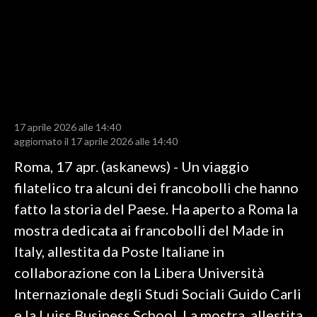
LAVORO
BANDI
SPORT IN SARDEGNA
SPORT
17 aprile 2026 alle 14:40
RISULTATI E CLASSIFICHE
aggiornato il 17 aprile 2026 alle 14:40
CALCIO
Roma, 17 apr. (askanews) - Un viaggio
CALCIO REGIONALE
filatelico tra alcuni dei francobolli che hanno
BASKET
fatto la storia del Paese. Ha aperto a Roma la
VOLLEY
mostra dedicata ai francobolli del Made in
MOTORI
Italy, allestita da Poste Italiane in
TENNIS
collaborazione con la Libera Università
ALTRI SPORT
Internazionale degli Studi Sociali Guido Carli
e la Luiss Business School. La mostra, allestita
CULTURA