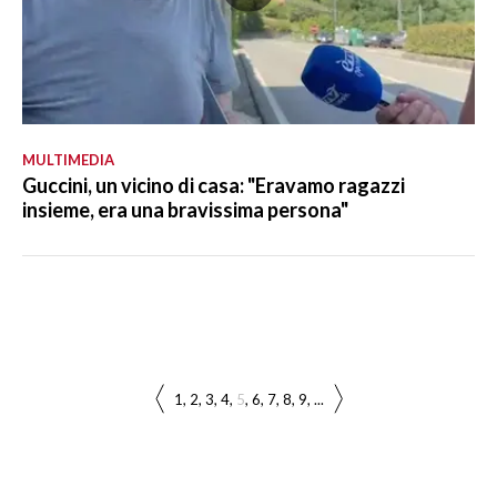
MULTIMEDIA
Guccini, un vicino di casa: "Eravamo ragazzi
insieme, era una bravissima persona"
1
2
3
4
5
6
7
8
9
...