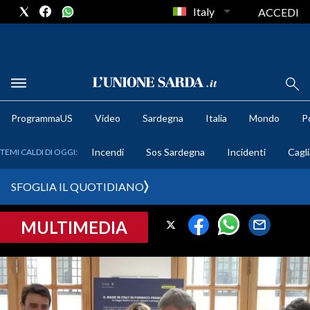
Italy
ACCEDI
METEO
ProgrammaUS
Video
Sardegna
Italia
Mondo
Po
COMUNI AL VOTO
Incendi
Sos Sardegna
Incidenti
Cagli
TEMI CALDI DI OGGI:
VIDEO
SFOGLIA IL QUOTIDIANO
FOTO
MULTIMEDIA
CRONACA SARDEGNA
CAGLIARI
PROVINCIA DI CAGLIARI
SULCIS IGLESIENTE