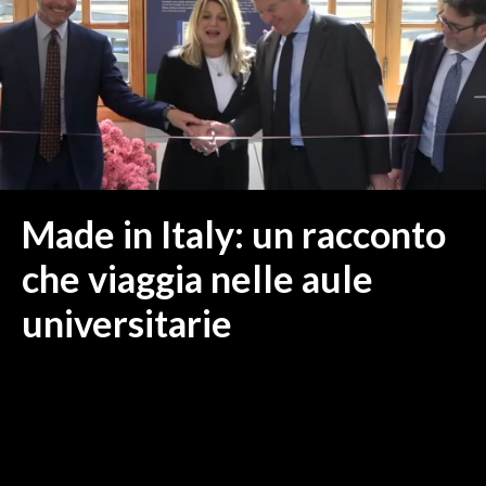
MEDIO CAMPIDANO
ORISTANO E PROVINCIA
SASSARI E PROVINCIA
GALLURA
NUORO E PROVINCIA
OGLIASTRA
AGENDA
Made in Italy: un racconto
CRONACA
che viaggia nelle aule
ITALIA
universitarie
MONDO
POLITICA
ECONOMIA
SERVIZI ALLE IMPRESE