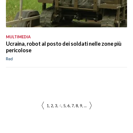
MULTIMEDIA
Ucraina, robot al posto dei soldati nelle zone più
pericolose
Red
1
2
3
4
5
6
7
8
9
...