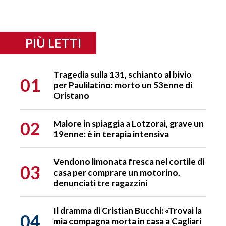
PIÙ LETTI
Tragedia sulla 131, schianto al bivio
01
per Paulilatino: morto un 53enne di
Oristano
02
Malore in spiaggia a Lotzorai, grave un
19enne: è in terapia intensiva
Vendono limonata fresca nel cortile di
03
casa per comprare un motorino,
denunciati tre ragazzini
Il dramma di Cristian Bucchi: «Trovai la
04
mia compagna morta in casa a Cagliari