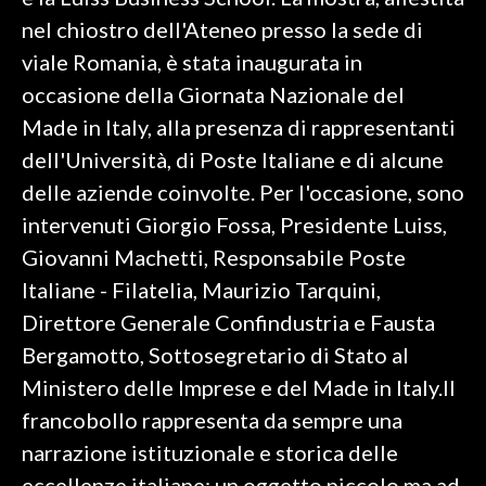
nel chiostro dell'Ateneo presso la sede di
SPETTACOLI
viale Romania, è stata inaugurata in
occasione della Giornata Nazionale del
GOSSIP
Made in Italy, alla presenza di rappresentanti
SALUTE
dell'Università, di Poste Italiane e di alcune
delle aziende coinvolte. Per l'occasione, sono
SARDEGNA TURISMO
intervenuti Giorgio Fossa, Presidente Luiss,
Giovanni Machetti, Responsabile Poste
SARDI NEL MONDO
Italiane - Filatelia, Maurizio Tarquini,
NOTIZIE
Direttore Generale Confindustria e Fausta
EVENTI
Bergamotto, Sottosegretario di Stato al
#CARAUNIONE
Ministero delle Imprese e del Made in Italy.Il
francobollo rappresenta da sempre una
3 MINUTI CON
narrazione istituzionale e storica delle
INSULARITÀ
eccellenze italiane: un oggetto piccolo ma ad