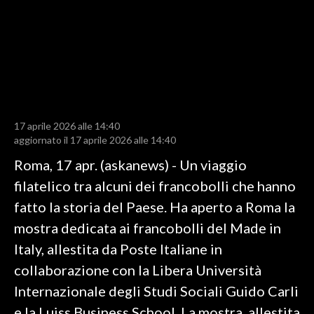
LAVORO
BANDI
SPORT IN SARDEGNA
SPORT
17 aprile 2026 alle 14:40
RISULTATI E CLASSIFICHE
aggiornato il 17 aprile 2026 alle 14:40
CALCIO
Roma, 17 apr. (askanews) - Un viaggio
CALCIO REGIONALE
filatelico tra alcuni dei francobolli che hanno
BASKET
fatto la storia del Paese. Ha aperto a Roma la
VOLLEY
mostra dedicata ai francobolli del Made in
MOTORI
Italy, allestita da Poste Italiane in
TENNIS
collaborazione con la Libera Università
ALTRI SPORT
Internazionale degli Studi Sociali Guido Carli
e la Luiss Business School. La mostra, allestita
CULTURA