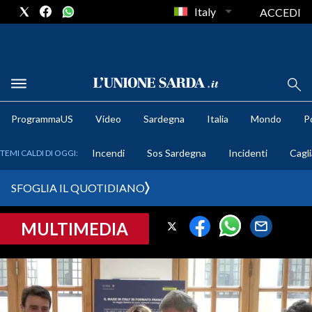
Italy
ACCEDI
METEO
ProgrammaUS
Video
Sardegna
Italia
Mondo
Po
COMUNI AL VOTO
Incendi
Sos Sardegna
Incidenti
Cagli
TEMI CALDI DI OGGI:
VIDEO
SFOGLIA IL QUOTIDIANO
FOTO
MULTIMEDIA
CRONACA SARDEGNA
CAGLIARI
PROVINCIA DI CAGLIARI
SULCIS IGLESIENTE