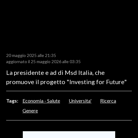
LAVORO
BANDI
SPORT IN SARDEGNA
SPORT
20 maggio 2025 alle 21:35
RISULTATI E CLASSIFICHE
aggiornato il 25 maggio 2026 alle 03:35
CALCIO
La presidente e ad di Msd Italia, che
CALCIO REGIONALE
promuove il progetto "Investing for Future"
BASKET
VOLLEY
Tags:
Economia - Salute
Universita'
Ricerca
MOTORI
Genere
TENNIS
ALTRI SPORT
CULTURA