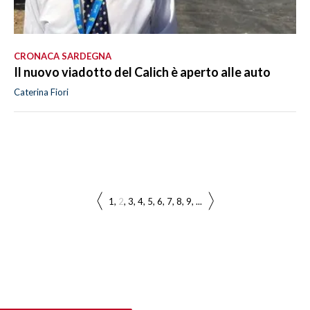
CRONACA SARDEGNA
Il nuovo viadotto del Calich è aperto alle auto
Caterina Fiori
1
2
3
4
5
6
7
8
9
...