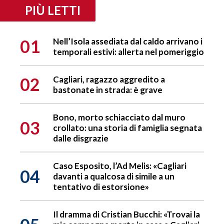
PIÙ LETTI
01
Nell’Isola assediata dal caldo arrivano i
temporali estivi: allerta nel pomeriggio
02
Cagliari, ragazzo aggredito a
bastonate in strada: è grave
Bono, morto schiacciato dal muro
03
crollato: una storia di famiglia segnata
dalle disgrazie
Caso Esposito, l’Ad Melis: «Cagliari
04
davanti a qualcosa di simile a un
tentativo di estorsione»
Il dramma di Cristian Bucchi: «Trovai la