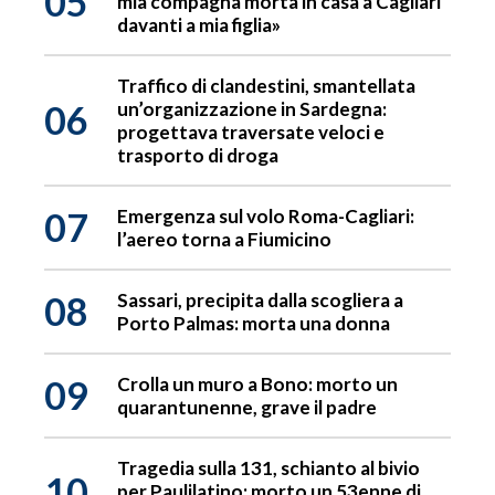
05
mia compagna morta in casa a Cagliari
davanti a mia figlia»
Traffico di clandestini, smantellata
06
un’organizzazione in Sardegna:
progettava traversate veloci e
trasporto di droga
07
Emergenza sul volo Roma-Cagliari:
l’aereo torna a Fiumicino
08
Sassari, precipita dalla scogliera a
Porto Palmas: morta una donna
09
Crolla un muro a Bono: morto un
quarantunenne, grave il padre
Tragedia sulla 131, schianto al bivio
10
per Paulilatino: morto un 53enne di