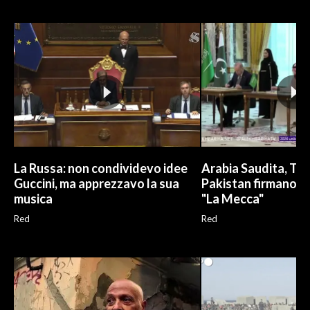
INFO AZIENDE
ABBONATI
ANNUNCI
NECROLOGI
PUBBLICITÀ
SPIAGGE
STORE
La Russa: non condividevo idee
Arabia Saudita, Tur
Guccini, ma apprezzavo la sua
Pakistan firmano a
musica
"La Mecca"
Red
Red