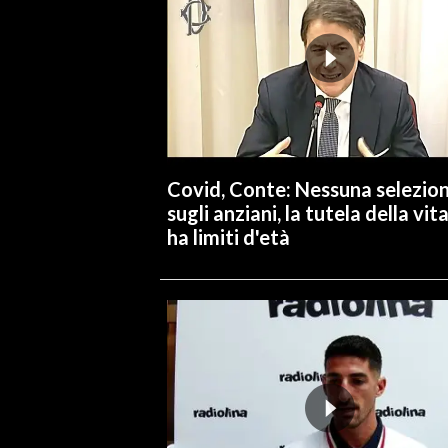
INFO AZIENDE
ABBONATI
ANNUNCI
NECROLOGI
PUBBLICITÀ
Covid, Conte: Nessuna selezio
SPIAGGE
sugli anziani, la tutela della vit
STORE
ha limiti d'età