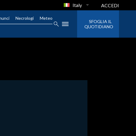
Italy
ACCEDI
nunci
Necrologi
Meteo
SFOGLIA IL
QUOTIDIANO