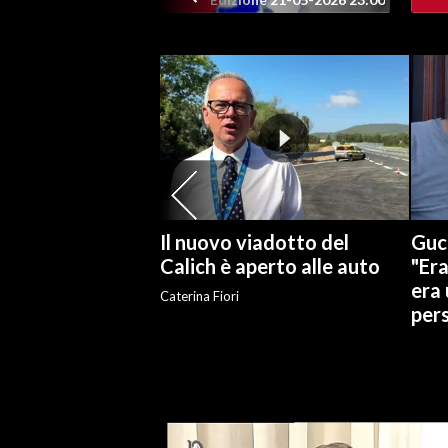
SPETTACOLI
GOSSIP
SALUTE
SARDEGNA TURISMO
SARDI NEL MONDO
Il nuovo viadotto del
Gucc
Calich è aperto alle auto
"Er
NOTIZIE
era 
Caterina Fiori
EVENTI
per
#CARAUNIONE
3 MINUTI CON
INSULARITÀ