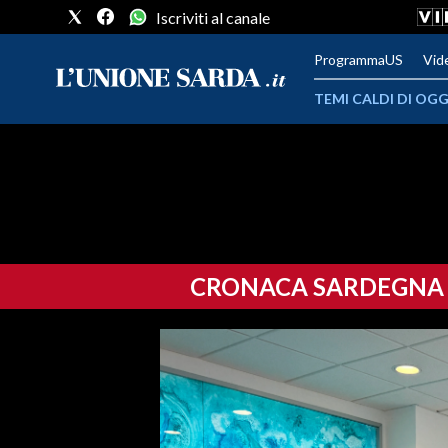
Iscriviti al canale
ProgrammaUS
Vid
TEMI CALDI DI OGG
METEO
COMUNI AL VOTO
VIDEO
CRONACA SARDEGNA
FOTO
CRONACA SARDEGNA
CAGLIARI
PROVINCIA DI CAGLIARI
SULCIS IGLESIENTE