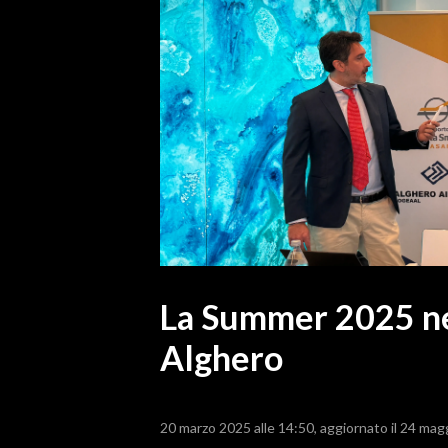
MEDIO CAMPIDANO
ORISTANO E PROVINCIA
SASSARI E PROVINCIA
GALLURA
NUORO E PROVINCIA
OGLIASTRA
AGENDA
CRONACA
ITALIA
MONDO
La Summer 2025 neg
Alghero
POLITICA
ECONOMIA
20 marzo 2025 alle 14:50
aggiornato il 24 mag
SERVIZI ALLE IMPRESE