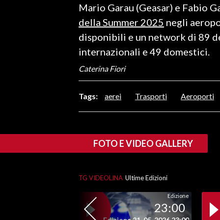
Mario Garau (Geasar) e Fabio Gal
LAVORO
della Summer 2025
negli aeropor
BANDI
disponibili e un network di 89 d
internazionali e 49 domestici.
SPORT IN SARDEGNA
Caterina Fiori
SPORT
RISULTATI E CLASSIFICHE
Tags:
aerei
Trasporti
Aeroporti
CALCIO
CALCIO REGIONALE
BASKET
FOTO E VIDEO GALLERY
VOLLEY
MOTORI
TG VIDEOLINA
Ultime Edizioni
TENNIS
ALTRI SPORT
Edizione
23:00
CULTURA
Edizione 21-05-2026 23:00