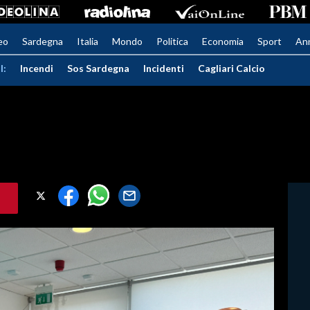
eo
Sardegna
Italia
Mondo
Politica
Economia
Sport
An
I:
Incendi
Sos Sardegna
Incidenti
Cagliari Calcio