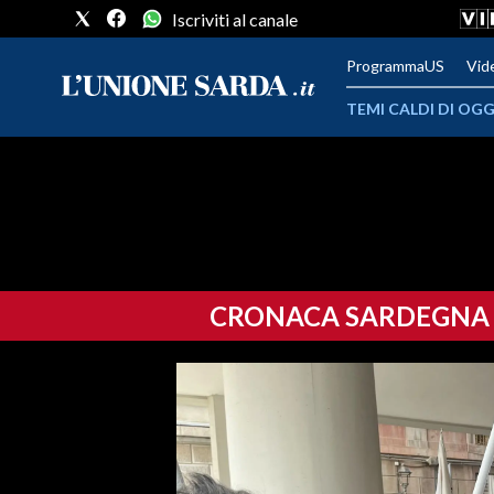
Iscriviti al canale
ProgrammaUS
Vid
TEMI CALDI DI OGG
METEO
COMUNI AL VOTO
VIDEO
CRONACA SARDEGNA
FOTO
CRONACA SARDEGNA
CAGLIARI
PROVINCIA DI CAGLIARI
SULCIS IGLESIENTE