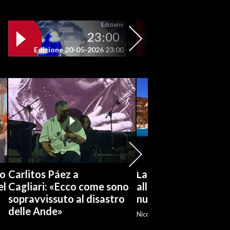
Edizione
23:00
19
Edizione 20-05-2026 23:00
Edizione 20-05-202
to
Carlitos Páez a
La Maddalena, un p
el
Cagliari: «Ecco come sono
alla prova dei grand
sopravvissuto al disastro
numeri
delle Ande»
Nicola Scano