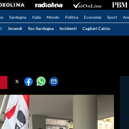
eo
Sardegna
Italia
Mondo
Politica
Economia
Sport
An
I:
Incendi
Sos Sardegna
Incidenti
Cagliari Calcio