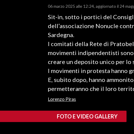
06 marzo 2025 alle 12:24
aggiornato il 24 mag
LAVORO
Sit-in, sotto i portici del Consig
BANDI
dell’associazione Nonucle contro
SPORT IN SARDEGNA
Sardegna.
I comitati della Rete di Pratobel
SPORT
movimenti indipendentisti sono 
RISULTATI E CLASSIFICHE
creare un deposito unico per lo
CALCIO
I movimenti in protesta hanno gr
CALCIO REGIONALE
E, subito dopo, hanno ammonito: 
BASKET
permetteranno che il loro terri
VOLLEY
Lorenzo Piras
MOTORI
TENNIS
FOTO E VIDEO GALLERY
ALTRI SPORT
CULTURA