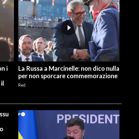
n i
La Russa a Marcinelle: non dico nulla
per non sporcare commemorazione
il
Red
ussu
io