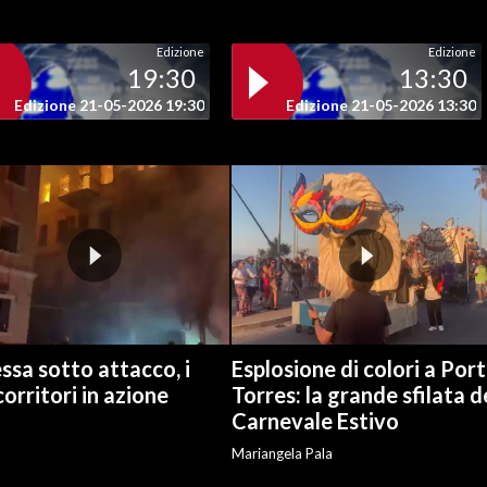
Edizione
Edizione
19:30
13:30
Edizione 21-05-2026 19:30
Edizione 21-05-2026 13:30
sa sotto attacco, i
Esplosione di colori a Por
orritori in azione
Torres: la grande sfilata d
Carnevale Estivo
Mariangela Pala