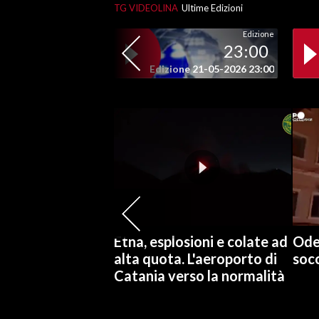
TG VIDEOLINA
Ultime Edizioni
SPETTACOLI
Edizione
23:00
GOSSIP
Edizione 21-05-2026 23:00
SALUTE
SARDEGNA TURISMO
SARDI NEL MONDO
NOTIZIE
EVENTI
Etna, esplosioni e colate ad
Odes
#CARAUNIONE
alta quota. L'aeroporto di
socc
Catania verso la normalità
3 MINUTI CON
INSULARITÀ