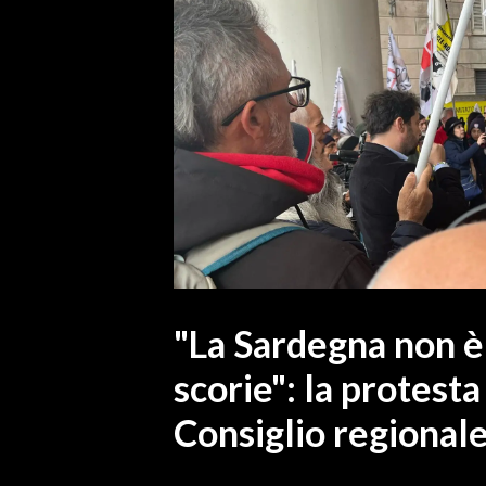
MEDIO CAMPIDANO
ORISTANO E PROVINCIA
SASSARI E PROVINCIA
GALLURA
NUORO E PROVINCIA
OGLIASTRA
AGENDA
CRONACA
ITALIA
MONDO
"La Sardegna non è 
scorie": la protesta
POLITICA
Consiglio regional
ECONOMIA
SERVIZI ALLE IMPRESE