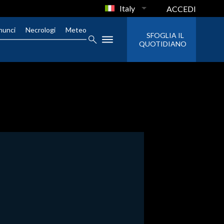
Italy
ACCEDI
nunci
Necrologi
Meteo
SFOGLIA IL
QUOTIDIANO