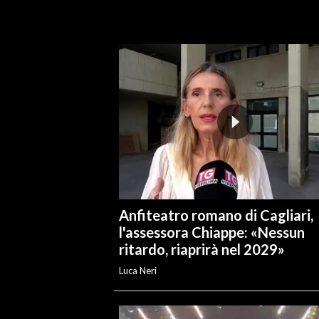
INFO AZIENDE
ABBONATI
ANNUNCI
NECROLOGI
PUBBLICITÀ
SPIAGGE
STORE
Anfiteatro romano di Cagliari,
l'assessora Chiappe: «Nessun
ritardo, riaprirà nel 2029»
Luca Neri