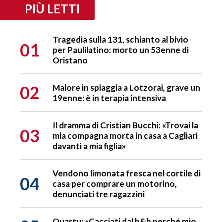
PIÙ LETTI
Tragedia sulla 131, schianto al bivio
01
per Paulilatino: morto un 53enne di
Oristano
02
Malore in spiaggia a Lotzorai, grave un
19enne: è in terapia intensiva
Il dramma di Cristian Bucchi: «Trovai la
03
mia compagna morta in casa a Cagliari
davanti a mia figlia»
Vendono limonata fresca nel cortile di
04
casa per comprare un motorino,
denunciati tre ragazzini
Quartu: «Cacciati dal b&b perché mio