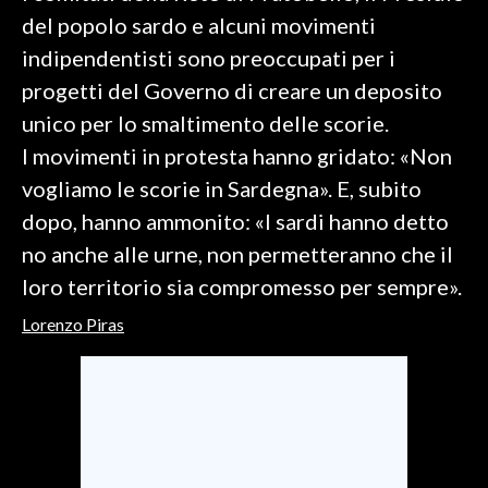
del popolo sardo e alcuni movimenti
SPETTACOLI
indipendentisti sono preoccupati per i
progetti del Governo di creare un deposito
GOSSIP
unico per lo smaltimento delle scorie.
SALUTE
I movimenti in protesta hanno gridato: «Non
vogliamo le scorie in Sardegna». E, subito
SARDEGNA TURISMO
dopo, hanno ammonito: «I sardi hanno detto
no anche alle urne, non permetteranno che il
SARDI NEL MONDO
loro territorio sia compromesso per sempre».
NOTIZIE
Lorenzo Piras
EVENTI
#CARAUNIONE
3 MINUTI CON
INSULARITÀ