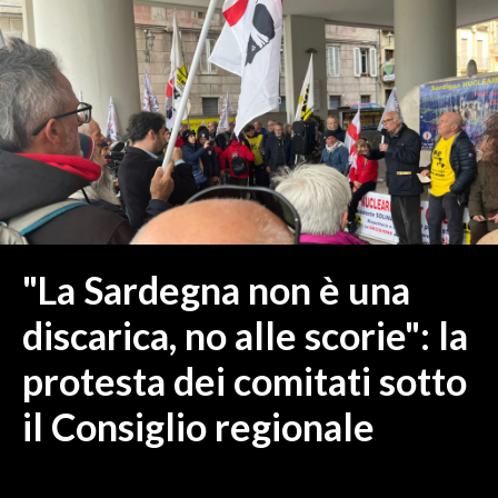
MEDIO CAMPIDANO
ORISTANO E PROVINCIA
SASSARI E PROVINCIA
GALLURA
NUORO E PROVINCIA
OGLIASTRA
AGENDA
CRONACA
"La Sardegna non è una
ITALIA
discarica, no alle scorie": la
MONDO
protesta dei comitati sotto
POLITICA
il Consiglio regionale
ECONOMIA
SERVIZI ALLE IMPRESE