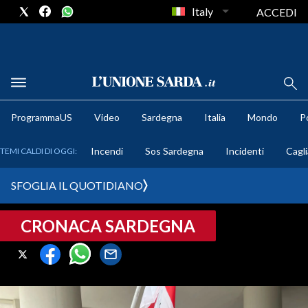
Italy
ACCEDI
METEO
ProgrammaUS
Video
Sardegna
Italia
Mondo
Po
COMUNI AL VOTO
Incendi
Sos Sardegna
Incidenti
Cagli
TEMI CALDI DI OGGI:
VIDEO
SFOGLIA IL QUOTIDIANO
FOTO
CRONACA SARDEGNA
CRONACA SARDEGNA
CAGLIARI
PROVINCIA DI CAGLIARI
SULCIS IGLESIENTE