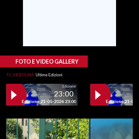
INFO AZIENDE
ABBONATI
ANNUNCI
NECROLOGI
PUBBLICITÀ
SPIAGGE
FOTO E VIDEO GALLERY
STORE
TG VIDEOLINA
Ultime Edizioni
Edizione
23:00
Edizione 21-05-2026 23:00
Edizione 21-05-