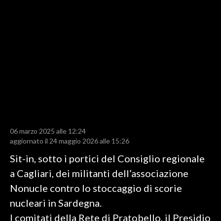
LAVORO
BANDI
SPORT IN SARDEGNA
SPORT
RISULTATI E CLASSIFICHE
CALCIO
CALCIO REGIONALE
06 marzo 2025 alle 12:24
BASKET
aggiornato il 24 maggio 2026 alle 15:26
VOLLEY
Sit-in, sotto i portici del Consiglio regionale
MOTORI
a Cagliari, dei militanti dell’associazione
TENNIS
Nonucle contro lo stoccaggio di scorie
ALTRI SPORT
nucleari in Sardegna.
I comitati della Rete di Pratobello, il Presidio
CULTURA