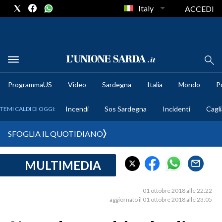
Italy
ACCEDI
METEO
ProgrammaUS
Video
Sardegna
Italia
Mondo
Po
COMUNI AL VOTO
Incendi
Sos Sardegna
Incidenti
Cagli
TEMI CALDI DI OGGI:
VIDEO
SFOGLIA IL QUOTIDIANO
FOTO
MULTIMEDIA
CRONACA SARDEGNA
CAGLIARI
01 ottobre 2018 alle 22:22
PROVINCIA DI CAGLIARI
aggiornato il 01 ottobre 2018 alle 23:05
SULCIS IGLESIENTE