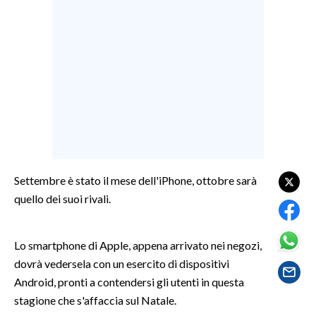
LAVORO
BANDI
SPORT IN SARDEGNA
SPORT
RISULTATI E CLASSIFICHE
CALCIO
CALCIO REGIONALE
Settembre è stato il mese dell'iPhone, ottobre sarà
BASKET
quello dei suoi rivali.
VOLLEY
MOTORI
Lo smartphone di Apple, appena arrivato nei negozi,
TENNIS
dovrà vedersela con un esercito di dispositivi
ALTRI SPORT
Android, pronti a contendersi gli utenti in questa
stagione che s'affaccia sul Natale.
CULTURA