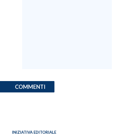
INFO AZIENDE
ABBONATI
ANNUNCI
NECROLOGI
PUBBLICITÀ
SPIAGGE
STORE
COMMENTI
INIZIATIVA EDITORIALE