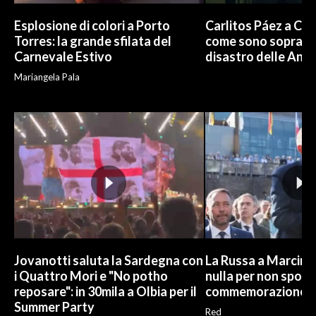
Esplosione di colori a Porto
Carlitos Páez a Cagl
Torres: la grande sfilata del
come sono sopravvi
Carnevale Estivo
disastro delle And
Mariangela Pala
Jovanotti saluta la Sardegna con
La Russa a Marcinel
i Quattro Mori e "No potho
nulla per non sporc
reposare": in 30mila a Olbia per il
commemorazione
Summer Party
Red