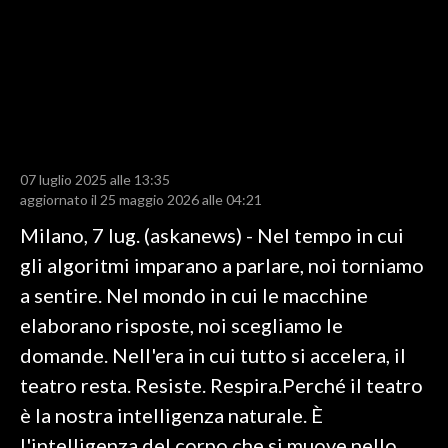
LAVORO
BANDI
SPORT IN SARDEGNA
SPORT
07 luglio 2025 alle 13:35
RISULTATI E CLASSIFICHE
aggiornato il 25 maggio 2026 alle 04:21
CALCIO
Milano, 7 lug. (askanews) - Nel tempo in cui
CALCIO REGIONALE
gli algoritmi imparano a parlare, noi torniamo
BASKET
a sentire. Nel mondo in cui le macchine
VOLLEY
elaborano risposte, noi scegliamo le
MOTORI
domande. Nell'era in cui tutto si accelera, il
TENNIS
teatro resta. Resiste. Respira.Perché il teatro
ALTRI SPORT
è la nostra intelligenza naturale. È
l'intelligenza del corpo che si muove nello
CULTURA