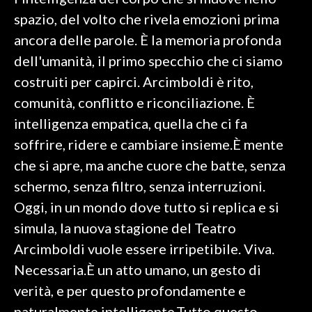
spazio, del volto che rivela emozioni prima
SPETTACOLI
ancora delle parole. È la memoria profonda
dell'umanità, il primo specchio che ci siamo
GOSSIP
costruiti per capirci. Arcimboldi è rito,
SALUTE
comunità, conflitto e riconciliazione. È
intelligenza empatica, quella che ci fa
SARDEGNA TURISMO
soffrire, ridere e cambiare insieme.È mente
che si apre, ma anche cuore che batte, senza
SARDI NEL MONDO
schermo, senza filtro, senza interruzioni.
NOTIZIE
Oggi, in un mondo dove tutto si replica e si
EVENTI
simula, la nuova stagione del Teatro
#CARAUNIONE
Arcimboldi vuole essere irripetibile. Viva.
Necessaria.È un atto umano, un gesto di
3 MINUTI CON
verità, e per questo profondamente e
INSULARITÀ
naturalmente intelligente.Tutto questo