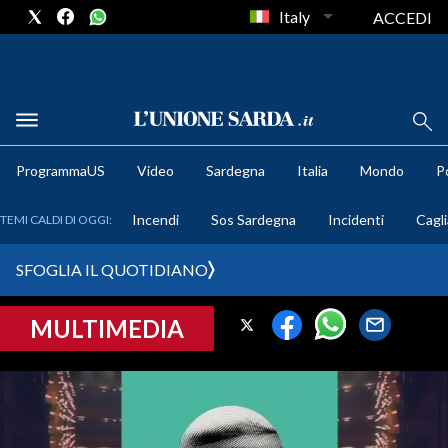
Italy
ACCEDI
METEO
ProgrammaUS
Video
Sardegna
Italia
Mondo
Po
COMUNI AL VOTO
Incendi
Sos Sardegna
Incidenti
Cagli
TEMI CALDI DI OGGI:
VIDEO
SFOGLIA IL QUOTIDIANO
FOTO
MULTIMEDIA
CRONACA SARDEGNA
CAGLIARI
PROVINCIA DI CAGLIARI
SULCIS IGLESIENTE