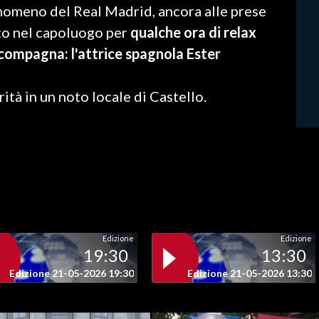
fenomeno del Real Madrid, ancora alle prese
ato nel capoluogo per
qualche ora di relax
ompagna: l'attrice spagnola Ester
ità in un noto locale di Castello.
Edizione
Edizione
19:30
13:30
Edizione 21-05-2026 19:30
Edizione 21-05-2026 13:30