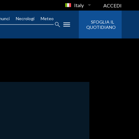
Italy
ACCEDI
nunci
Necrologi
Meteo
SFOGLIA IL
QUOTIDIANO