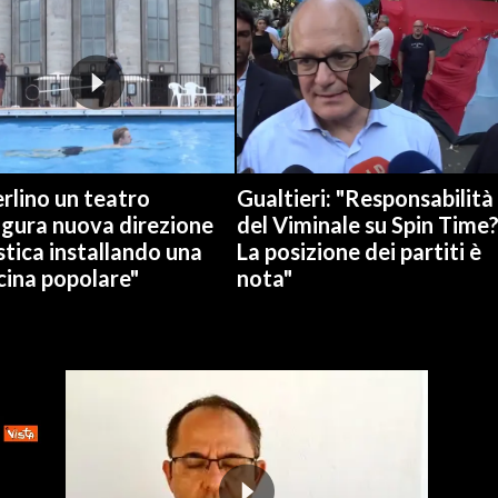
rlino un teatro
Gualtieri: "Responsabilità
ugura nuova direzione
del Viminale su Spin Time
stica installando una
La posizione dei partiti è
cina popolare"
nota"