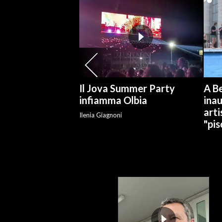
SPETTACOLI
GOSSIP
SALUTE
Il Jova Summer Party
A Be
SARDEGNA TURISMO
infiamma Olbia
ina
arti
Ilenia Giagnoni
SARDI NEL MONDO
"pis
NOTIZIE
EVENTI
#CARAUNIONE
3 MINUTI CON
INSULARITÀ