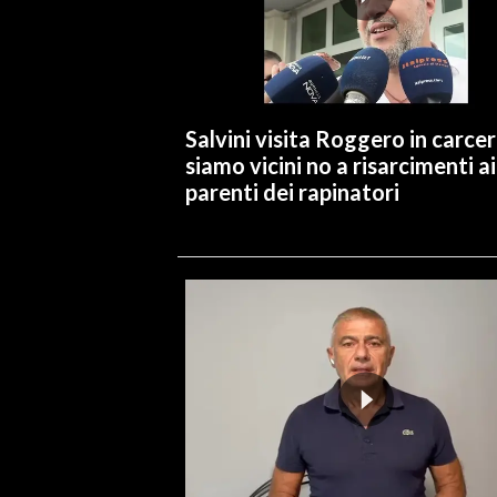
INFO AZIENDE
ABBONATI
ANNUNCI
Salvini visita Roggero in carcer
NECROLOGI
siamo vicini no a risarcimenti ai
PUBBLICITÀ
parenti dei rapinatori
SPIAGGE
STORE