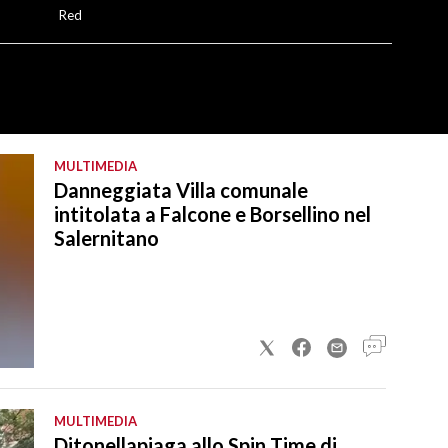
Red
MULTIMEDIA
Danneggiata Villa comunale
intitolata a Falcone e Borsellino nel
Salernitano
MULTIMEDIA
Ditonellapiaga allo Spin Time di