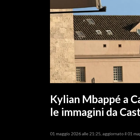
MEDIO CAMPIDANO
ORISTANO E PROVINCIA
SASSARI E PROVINCIA
GALLURA
NUORO E PROVINCIA
OGLIASTRA
AGENDA
CRONACA
ITALIA
MONDO
Kylian Mbappé a Ca
le immagini da Cast
POLITICA
ECONOMIA
01 maggio 2026 alle 21:25
aggiornato il 01 ma
SERVIZI ALLE IMPRESE