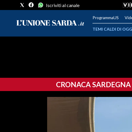
Iscriviti al canale
ProgrammaUS
Vid
TEMI CALDI DI OGG
METEO
COMUNI AL VOTO
VIDEO
CRONACA SARDEGNA
FOTO
CRONACA SARDEGNA
CAGLIARI
PROVINCIA DI CAGLIARI
SULCIS IGLESIENTE