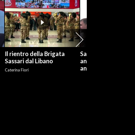
Il rientro della Brigata
Salvini: "Roggero ch
?
Sassari dal Libano
andare avanti su n
anti-risarcimenti"
Caterina Fiori