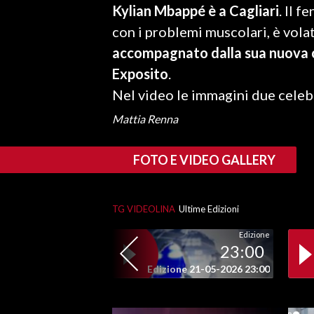
Kylian Mbappé è a Cagliari
. Il 
LAVORO
con i problemi muscolari, è vol
BANDI
accompagnato dalla sua nuova c
Exposito
.
SPORT IN SARDEGNA
Nel video le immagini due celebr
SPORT
Mattia Renna
RISULTATI E CLASSIFICHE
CALCIO
FOTO E VIDEO GALLERY
CALCIO REGIONALE
BASKET
TG VIDEOLINA
Ultime Edizioni
VOLLEY
MOTORI
Edizione
23:00
TENNIS
Edizione 21-05-2026 23:00
ALTRI SPORT
CULTURA