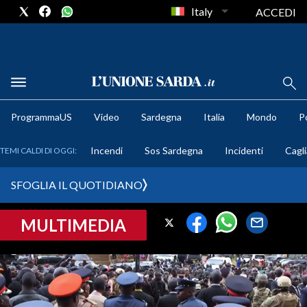
Italy
ACCEDI
METEO
ProgrammaUS
Video
Sardegna
Italia
Mondo
Po
COMUNI AL VOTO
Incendi
Sos Sardegna
Incidenti
Cagli
TEMI CALDI DI OGGI:
VIDEO
SFOGLIA IL QUOTIDIANO
FOTO
MULTIMEDIA
CRONACA SARDEGNA
CAGLIARI
PROVINCIA DI CAGLIARI
SULCIS IGLESIENTE