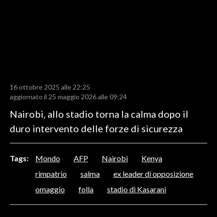
LAVORO
BANDI
SPORT IN SARDEGNA
SPORT
16 ottobre 2025 alle 22:25
RISULTATI E CLASSIFICHE
aggiornato il 25 maggio 2026 alle 09:24
CALCIO
Nairobi, allo stadio torna la calma dopo il
CALCIO REGIONALE
duro intervento delle forze di sicurezza
BASKET
VOLLEY
Tags:
Mondo
AFP
Nairobi
Kenya
MOTORI
rimpatrio
salma
ex leader di opposizione
TENNIS
omaggio
folla
stadio di Kasarani
ALTRI SPORT
CULTURA