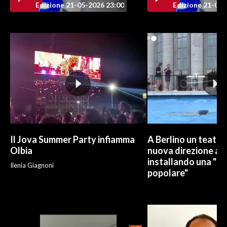
Edizione 21-05-2026 23:00
Edizione 21-05-
INFO AZIENDE
ABBONATI
ANNUNCI
NECROLOGI
PUBBLICITÀ
SPIAGGE
STORE
Il Jova Summer Party infiamma
A Berlino un teatro
Olbia
nuova direzione art
installando una "pi
Ilenia Giagnoni
popolare"