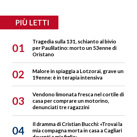
PIÙ LETTI
Tragedia sulla 131, schianto al bivio
01
per Paulilatino: morto un 53enne di
Oristano
02
Malore in spiaggia a Lotzorai, grave un
19enne: è in terapia intensiva
Vendono limonata fresca nel cortile di
03
casa per comprare un motorino,
denunciati tre ragazzini
Il dramma di Cristian Bucchi: «Trovai la
04
mia compagna morta in casa a Cagliari
davanti a mia figlia»