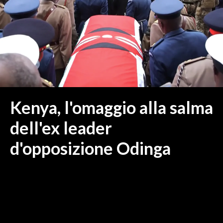
MEDIO CAMPIDANO
ORISTANO E PROVINCIA
SASSARI E PROVINCIA
GALLURA
NUORO E PROVINCIA
OGLIASTRA
AGENDA
Kenya, l'omaggio alla salma
CRONACA
dell'ex leader
ITALIA
d'opposizione Odinga
MONDO
POLITICA
ECONOMIA
SERVIZI ALLE IMPRESE