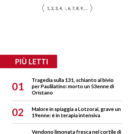
1
2
3
4
5
6
7
8
9
...
PIÙ LETTI
Tragedia sulla 131, schianto al bivio
01
per Paulilatino: morto un 53enne di
Oristano
02
Malore in spiaggia a Lotzorai, grave un
19enne: è in terapia intensiva
Vendono limonata fresca nel cortile di