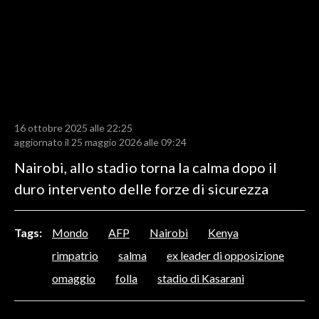
LAVORO
BANDI
SPORT IN SARDEGNA
SPORT
16 ottobre 2025 alle 22:25
RISULTATI E CLASSIFICHE
aggiornato il 25 maggio 2026 alle 09:24
CALCIO
Nairobi, allo stadio torna la calma dopo il
CALCIO REGIONALE
duro intervento delle forze di sicurezza
BASKET
VOLLEY
Tags:
Mondo
AFP
Nairobi
Kenya
MOTORI
rimpatrio
salma
ex leader di opposizione
TENNIS
omaggio
folla
stadio di Kasarani
ALTRI SPORT
CULTURA