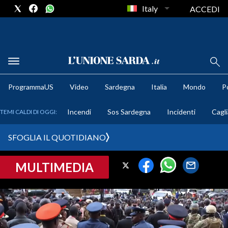
Italy
ACCEDI
METEO
ProgrammaUS
Video
Sardegna
Italia
Mondo
Po
COMUNI AL VOTO
Incendi
Sos Sardegna
Incidenti
Cagli
TEMI CALDI DI OGGI:
VIDEO
SFOGLIA IL QUOTIDIANO
FOTO
MULTIMEDIA
CRONACA SARDEGNA
CAGLIARI
PROVINCIA DI CAGLIARI
SULCIS IGLESIENTE