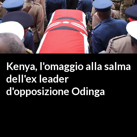
MEDIO CAMPIDANO
ORISTANO E PROVINCIA
SASSARI E PROVINCIA
GALLURA
NUORO E PROVINCIA
OGLIASTRA
AGENDA
Kenya, l'omaggio alla salma
CRONACA
dell'ex leader
ITALIA
d'opposizione Odinga
MONDO
POLITICA
ECONOMIA
SERVIZI ALLE IMPRESE