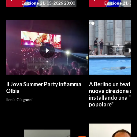
Edizione 21-05-2026 23:00
Edizione 21-05-
INFO AZIENDE
ABBONATI
ANNUNCI
NECROLOGI
PUBBLICITÀ
SPIAGGE
STORE
Il Jova Summer Party infiamma
A Berlino un teatro
Olbia
nuova direzione art
installando una "pi
Ilenia Giagnoni
popolare"