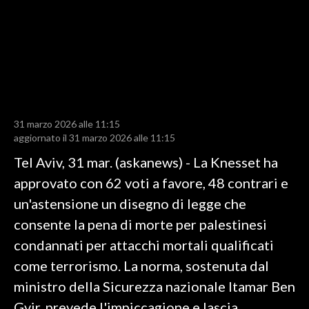
LAVORO
BANDI
SPORT IN SARDEGNA
SPORT
31 marzo 2026 alle 11:15
RISULTATI E CLASSIFICHE
aggiornato il 31 marzo 2026 alle 11:15
CALCIO
Tel Aviv, 31 mar. (askanews) - La Knesset ha
CALCIO REGIONALE
approvato con 62 voti a favore, 48 contrari e
BASKET
un'astensione un disegno di legge che
VOLLEY
consente la pena di morte per palestinesi
MOTORI
condannati per attacchi mortali qualificati
TENNIS
come terrorismo. La norma, sostenuta dal
ALTRI SPORT
ministro della Sicurezza nazionale Itamar Ben
Gvir, prevede l'impiccagione e lascia
CULTURA