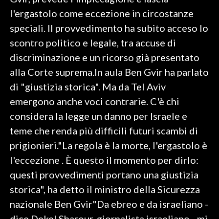
l'ergastolo come eccezione in circostanze
SPETTACOLI
speciali. Il provvedimento ha subito acceso lo
scontro politico e legale, tra accuse di
GOSSIP
discriminazione e un ricorso già presentato
SALUTE
alla Corte suprema.In aula Ben Gvir ha parlato
di "giustizia storica". Ma da Tel Aviv
SARDEGNA TURISMO
emergono anche voci contrarie. C'è chi
considera la legge un danno per Israele e
SARDI NEL MONDO
teme che renda più difficili futuri scambi di
NOTIZIE
prigionieri."La regola è la morte, l'ergastolo è
EVENTI
l'eccezione . È questo il momento per dirlo:
#CARAUNIONE
questi provvedimenti portano una giustizia
storica", ha detto il ministro della Sicurezza
3 MINUTI CON
nazionale Ben Gvir"Da ebreo e da israeliano -
INSULARITÀ
dice Dekel Sharour, giornalista israeliano - mi