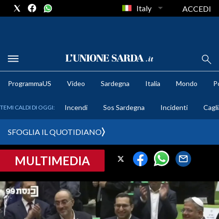
Italy
ACCEDI
METEO
ProgrammaUS
Video
Sardegna
Italia
Mondo
Po
COMUNI AL VOTO
Incendi
Sos Sardegna
Incidenti
Cagli
TEMI CALDI DI OGGI:
VIDEO
SFOGLIA IL QUOTIDIANO
FOTO
MULTIMEDIA
CRONACA SARDEGNA
CAGLIARI
PROVINCIA DI CAGLIARI
SULCIS IGLESIENTE