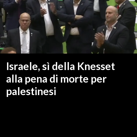
MEDIO CAMPIDANO
ORISTANO E PROVINCIA
SASSARI E PROVINCIA
GALLURA
NUORO E PROVINCIA
OGLIASTRA
AGENDA
Israele, sì della Knesset
CRONACA
alla pena di morte per
ITALIA
palestinesi
MONDO
POLITICA
ECONOMIA
SERVIZI ALLE IMPRESE