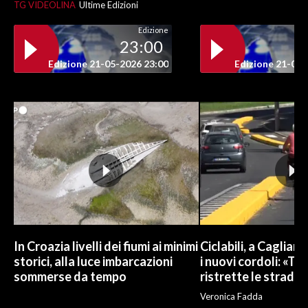
TG VIDEOLINA
Ultime Edizioni
Edizione
23:00
Edizione 21-05-2026 23:00
Edizione 21-05-
In Croazia livelli dei fiumi ai minimi
Ciclabili, a Cagliari
storici, alla luce imbarcazioni
i nuovi cordoli: «To
sommerse da tempo
ristrette le strade»
Veronica Fadda