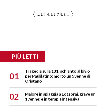
1
2
3
4
5
6
7
8
9
...
PIÙ LETTI
Tragedia sulla 131, schianto al bivio
01
per Paulilatino: morto un 53enne di
Oristano
02
Malore in spiaggia a Lotzorai, grave un
19enne: è in terapia intensiva