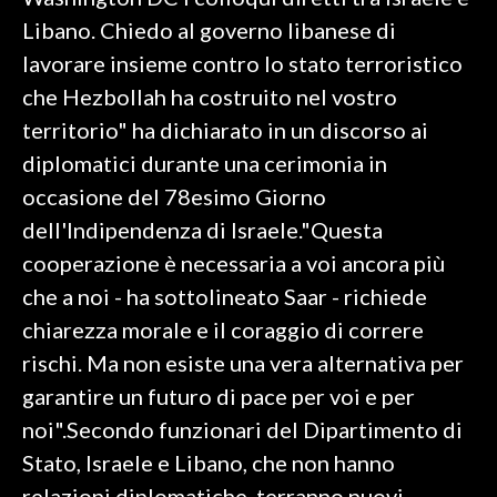
Libano. Chiedo al governo libanese di
SPETTACOLI
lavorare insieme contro lo stato terroristico
che Hezbollah ha costruito nel vostro
GOSSIP
territorio" ha dichiarato in un discorso ai
SALUTE
diplomatici durante una cerimonia in
occasione del 78esimo Giorno
SARDEGNA TURISMO
dell'Indipendenza di Israele."Questa
cooperazione è necessaria a voi ancora più
SARDI NEL MONDO
che a noi - ha sottolineato Saar - richiede
NOTIZIE
chiarezza morale e il coraggio di correre
EVENTI
rischi. Ma non esiste una vera alternativa per
#CARAUNIONE
garantire un futuro di pace per voi e per
noi".Secondo funzionari del Dipartimento di
3 MINUTI CON
Stato, Israele e Libano, che non hanno
INSULARITÀ
relazioni diplomatiche, terranno nuovi