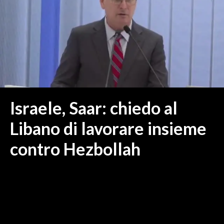
MEDIO CAMPIDANO
ORISTANO E PROVINCIA
SASSARI E PROVINCIA
GALLURA
NUORO E PROVINCIA
OGLIASTRA
AGENDA
Israele, Saar: chiedo al
CRONACA
Libano di lavorare insieme
ITALIA
contro Hezbollah
MONDO
POLITICA
ECONOMIA
SERVIZI ALLE IMPRESE