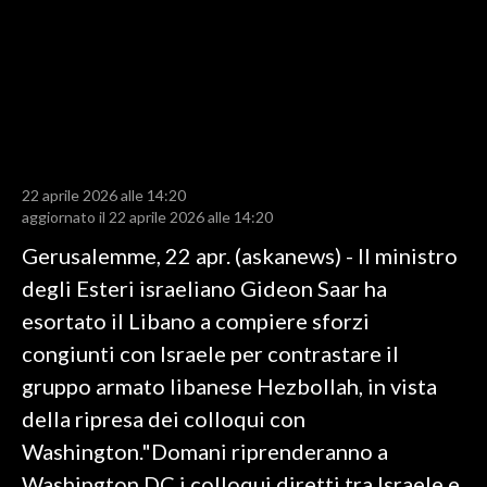
LAVORO
BANDI
SPORT IN SARDEGNA
SPORT
22 aprile 2026 alle 14:20
RISULTATI E CLASSIFICHE
aggiornato il 22 aprile 2026 alle 14:20
CALCIO
Gerusalemme, 22 apr. (askanews) - Il ministro
CALCIO REGIONALE
degli Esteri israeliano Gideon Saar ha
BASKET
esortato il Libano a compiere sforzi
VOLLEY
congiunti con Israele per contrastare il
MOTORI
gruppo armato libanese Hezbollah, in vista
TENNIS
della ripresa dei colloqui con
ALTRI SPORT
Washington."Domani riprenderanno a
Washington DC i colloqui diretti tra Israele e
CULTURA