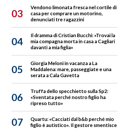
Vendono limonata fresca nel cortile di
03
casa per comprare un motorino,
denunciati tre ragazzini
Il dramma di Cristian Bucchi: «Trovai la
04
mia compagna morta in casa a Cagliari
davanti a mia figlia»
Giorgia Meloni in vacanza a La
05
Maddalena: mare, passeggiate e una
serata a Cala Gavetta
Truffa dello specchietto sulla Sp2:
06
«Sventata perché nostro figlio ha
ripreso tutto»
07
Quartu: «Cacciati dal b&b perché mio
figlio è autistico». Il gestore smentisce