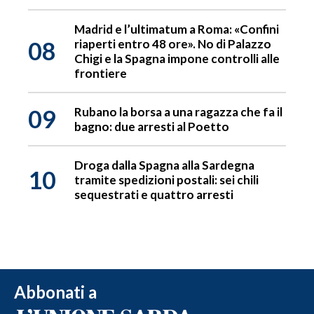
Madrid e l’ultimatum a Roma: «Confini
08
riaperti entro 48 ore». No di Palazzo
Chigi e la Spagna impone controlli alle
frontiere
09
Rubano la borsa a una ragazza che fa il
bagno: due arresti al Poetto
Droga dalla Spagna alla Sardegna
10
tramite spedizioni postali: sei chili
sequestrati e quattro arresti
Abbonati a