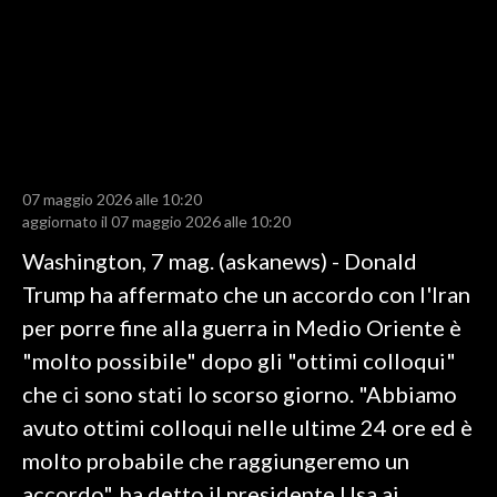
LAVORO
BANDI
SPORT IN SARDEGNA
SPORT
07 maggio 2026 alle 10:20
RISULTATI E CLASSIFICHE
aggiornato il 07 maggio 2026 alle 10:20
CALCIO
Washington, 7 mag. (askanews) - Donald
CALCIO REGIONALE
Trump ha affermato che un accordo con l'Iran
BASKET
per porre fine alla guerra in Medio Oriente è
VOLLEY
"molto possibile" dopo gli "ottimi colloqui"
MOTORI
che ci sono stati lo scorso giorno. "Abbiamo
TENNIS
avuto ottimi colloqui nelle ultime 24 ore ed è
ALTRI SPORT
molto probabile che raggiungeremo un
accordo", ha detto il presidente Usa ai
CULTURA