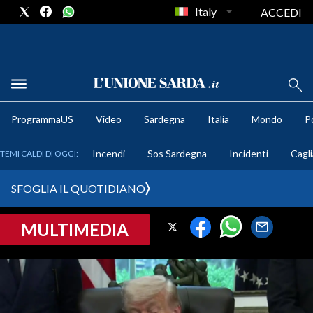
Italy
ACCEDI
METEO
ProgrammaUS
Video
Sardegna
Italia
Mondo
Po
COMUNI AL VOTO
Incendi
Sos Sardegna
Incidenti
Cagli
TEMI CALDI DI OGGI:
VIDEO
SFOGLIA IL QUOTIDIANO
FOTO
MULTIMEDIA
CRONACA SARDEGNA
CAGLIARI
PROVINCIA DI CAGLIARI
SULCIS IGLESIENTE