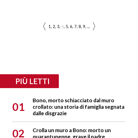
1
2
3
4
5
6
7
8
9
...
PIÙ LETTI
Bono, morto schiacciato dal muro
01
crollato: una storia di famiglia segnata
dalle disgrazie
02
Crolla un muro a Bono: morto un
quarantunenne, grave il padre