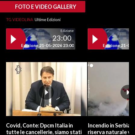
FOTO E VIDEO GALLERY
INFO AZIENDE
TG VIDEOLINA
Ultime Edizioni
ABBONATI
Edizione
ANNUNCI
23:00
NECROLOGI
Edizione 21-05-2026 23:00
Edizione 21-05-
PUBBLICITÀ
SPIAGGE
STORE
Covid, Conte: Dpcm Italia in
Incendio in Serbia,
tutte le cancellerie, siamo stati
riserva naturale vi