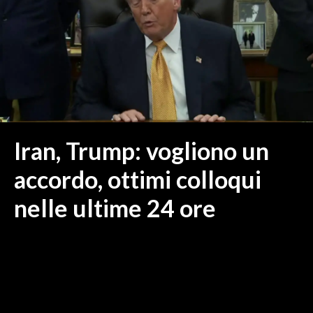
MEDIO CAMPIDANO
ORISTANO E PROVINCIA
SASSARI E PROVINCIA
GALLURA
NUORO E PROVINCIA
OGLIASTRA
AGENDA
Iran, Trump: vogliono un
CRONACA
accordo, ottimi colloqui
ITALIA
nelle ultime 24 ore
MONDO
POLITICA
ECONOMIA
SERVIZI ALLE IMPRESE