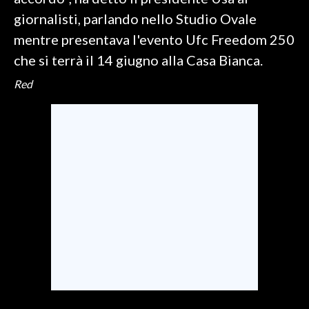
giornalisti, parlando nello Studio Ovale
SPETTACOLI
mentre presentava l'evento Ufc Freedom 250
che si terrà il 14 giugno alla Casa Bianca.
GOSSIP
Red
SALUTE
SARDEGNA TURISMO
SARDI NEL MONDO
NOTIZIE
EVENTI
#CARAUNIONE
3 MINUTI CON
INSULARITÀ