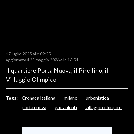
LAVORO
BANDI
SPORT IN SARDEGNA
SPORT
17 luglio 2025 alle 09:25
RISULTATI E CLASSIFICHE
aggiornato il 25 maggio 2026 alle 16:54
CALCIO
Il quartiere Porta Nuova, il Pirellino, il
CALCIO REGIONALE
Villaggio Olimpico
BASKET
VOLLEY
Tags:
Cronaca Italiana
milano
urbanistica
MOTORI
porta nuova
gae aulenti
villaggio olimpico
TENNIS
ALTRI SPORT
CULTURA