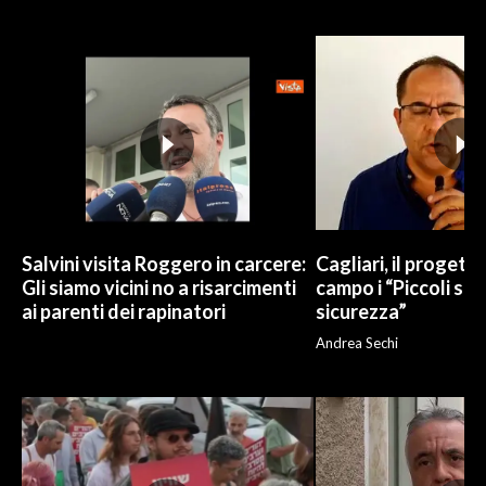
INFO AZIENDE
ABBONATI
ANNUNCI
NECROLOGI
PUBBLICITÀ
SPIAGGE
STORE
Salvini visita Roggero in carcere:
Cagliari, il progetto 
Gli siamo vicini no a risarcimenti
campo i “Piccoli sup
ai parenti dei rapinatori
sicurezza”
Andrea Sechi