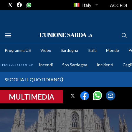
Italy
ACCEDI
METEO
ProgrammaUS
Video
Sardegna
Italia
Mondo
Po
COMUNI AL VOTO
Incendi
Sos Sardegna
Incidenti
Cagli
TEMI CALDI DI OGGI:
VIDEO
SFOGLIA IL QUOTIDIANO
FOTO
MULTIMEDIA
CRONACA SARDEGNA
CAGLIARI
PROVINCIA DI CAGLIARI
SULCIS IGLESIENTE