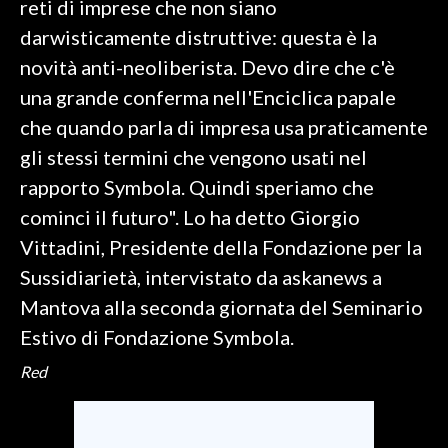
reti di imprese che non siano
darwisticamente distruttive: questa è la
SPETTACOLI
novità anti-neoliberista. Devo dire che c'è
GOSSIP
una grande conferma nell'Enciclica papale
che quando parla di impresa usa praticamente
SALUTE
gli stessi termini che vengono usati nel
rapporto Symbola. Quindi speriamo che
SARDEGNA TURISMO
cominci il futuro". Lo ha detto Giorgio
SARDI NEL MONDO
Vittadini, Presidente della Fondazione per la
NOTIZIE
Sussidiarietà, intervistato da askanews a
EVENTI
Mantova alla seconda giornata del Seminario
Estivo di Fondazione Symbola.
#CARAUNIONE
Red
3 MINUTI CON
INSULARITÀ