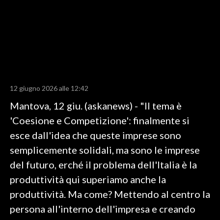
LAVORO
BANDI
SPORT IN SARDEGNA
SPORT
12 giugno 2026 alle 12:42
RISULTATI E CLASSIFICHE
Mantova, 12 giu. (askanews) - "Il tema è
CALCIO
'Coesione e Competizione': finalmente si
CALCIO REGIONALE
esce dall'idea che queste imprese sono
BASKET
semplicemente solidali, ma sono le imprese
VOLLEY
del futuro, erché il problema dell'Italia è la
MOTORI
produttività qui superiamo anche la
TENNIS
produttività. Ma come? Mettendo al centro la
ALTRI SPORT
persona all'interno dell'impresa e creando
CULTURA