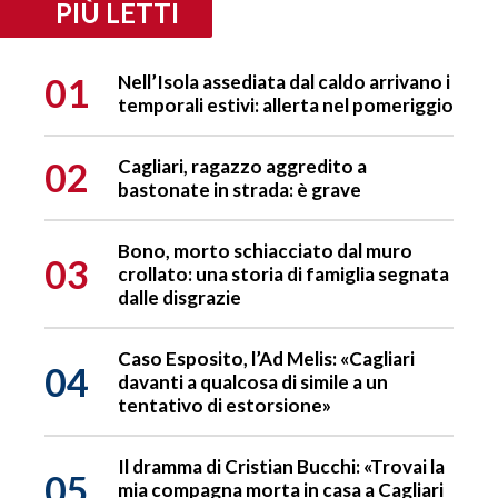
PIÙ LETTI
01
Nell’Isola assediata dal caldo arrivano i
temporali estivi: allerta nel pomeriggio
02
Cagliari, ragazzo aggredito a
bastonate in strada: è grave
Bono, morto schiacciato dal muro
03
crollato: una storia di famiglia segnata
dalle disgrazie
Caso Esposito, l’Ad Melis: «Cagliari
04
davanti a qualcosa di simile a un
tentativo di estorsione»
Il dramma di Cristian Bucchi: «Trovai la
05
mia compagna morta in casa a Cagliari