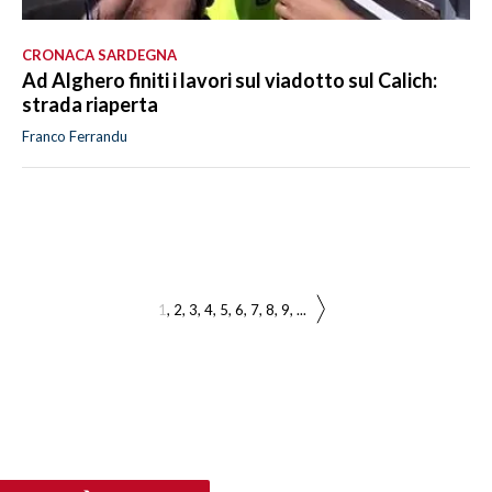
CRONACA SARDEGNA
Ad Alghero finiti i lavori sul viadotto sul Calich:
strada riaperta
Franco Ferrandu
1
2
3
4
5
6
7
8
9
...