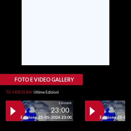
INFO AZIENDE
ABBONATI
ANNUNCI
NECROLOGI
PUBBLICITÀ
SPIAGGE
STORE
FOTO E VIDEO GALLERY
TG VIDEOLINA
Ultime Edizioni
Edizione
23:00
Edizione 21-05-2026 23:00
Edizione 21-05-