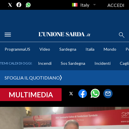
Italy
ACCEDI
METEO
ProgrammaUS
Video
Sardegna
Italia
Mondo
Po
COMUNI AL VOTO
Incendi
Sos Sardegna
Incidenti
Cagli
TEMI CALDI DI OGGI:
VIDEO
SFOGLIA IL QUOTIDIANO
FOTO
MULTIMEDIA
CRONACA SARDEGNA
CAGLIARI
PROVINCIA DI CAGLIARI
SULCIS IGLESIENTE