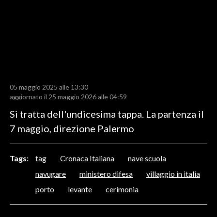
LAVORO
BANDI
SPORT IN SARDEGNA
SPORT
05 maggio 2025 alle 13:30
RISULTATI E CLASSIFICHE
aggiornato il 25 maggio 2026 alle 04:59
CALCIO
Si tratta dell'undicesima tappa. La partenza il
CALCIO REGIONALE
7 maggio, direzione Palermo
BASKET
VOLLEY
Tags:
tag
Cronaca Italiana
nave scuola
MOTORI
navugare
ministero difesa
villaggio in italia
TENNIS
porto
levante
cerimonia
ALTRI SPORT
CULTURA