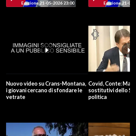
Edizione 21-05-2026 23:00
Edizione 21-05-
INFO AZIENDE
ABBONATI
ANNUNCI
NECROLOGI
PUBBLICITÀ
SPIAGGE
STORE
Nuovo video su Crans-Montana,
Covid, Conte: Mai u
i giovani cercano di sfondare le
sostitutivi dello St
vetrate
politica