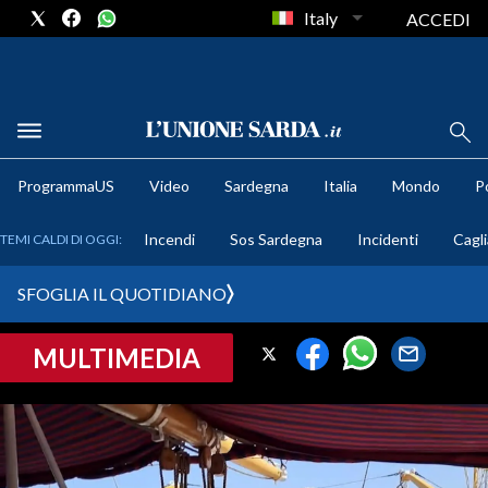
Italy
ACCEDI
METEO
ProgrammaUS
Video
Sardegna
Italia
Mondo
Po
COMUNI AL VOTO
Incendi
Sos Sardegna
Incidenti
Cagli
TEMI CALDI DI OGGI:
VIDEO
SFOGLIA IL QUOTIDIANO
FOTO
MULTIMEDIA
CRONACA SARDEGNA
CAGLIARI
PROVINCIA DI CAGLIARI
SULCIS IGLESIENTE