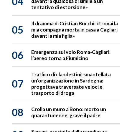
04
davanti a qualcosa di simile a un
tentativo di estorsione»
Il dramma di Cristian Bucchi: «Trovai la
05
mia compagna morta in casa a Cagliari
davanti a mia figlia»
06
Emergenza sul volo Roma-Cagliari:
l’aereo torna a Fiumicino
Traffico di clandestini, smantellata
07
un’organizzazione in Sardegna:
progettava traversate veloci e
trasporto di droga
08
Crolla un muro a Bono: morto un
quarantunenne, grave il padre
Sassari, precipita dalla scogliera a