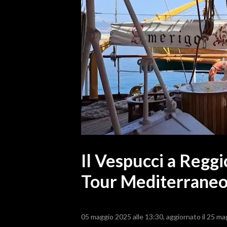
MEDIO CAMPIDANO
ORISTANO E PROVINCIA
SASSARI E PROVINCIA
GALLURA
NUORO E PROVINCIA
OGLIASTRA
AGENDA
CRONACA
ITALIA
MONDO
Il Vespucci a Reggi
Tour Mediterrane
POLITICA
ECONOMIA
05 maggio 2025 alle 13:30
aggiornato il 25 ma
SERVIZI ALLE IMPRESE