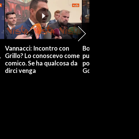
Vannacci: Incontro con
Boccia (Pd) su conti
,
Grillo? Lo conoscevo come
pubblici a Giorgetti
comico. Se ha qualcosa da
possiamo affidarci a
dirci venga
Governo a occhi chi