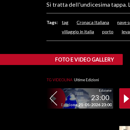
Si tratta dell'undicesima tappa.
LAVORO
BANDI
Tags:
tag
Cronaca Italiana
nave s
SPORT IN SARDEGNA
villaggio in italia
porto
leva
SPORT
RISULTATI E CLASSIFICHE
FOTO E VIDEO GALLERY
CALCIO
CALCIO REGIONALE
BASKET
TG VIDEOLINA
Ultime Edizioni
VOLLEY
Edizione
23:00
MOTORI
Edizione 21-05-2026 23:00
TENNIS
ALTRI SPORT
CULTURA