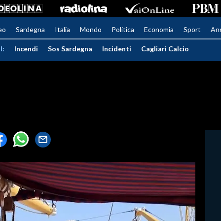
eo
Sardegna
Italia
Mondo
Politica
Economia
Sport
An
I:
Incendi
Sos Sardegna
Incidenti
Cagliari Calcio