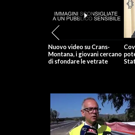
SPETTACOLI
GOSSIP
SALUTE
Nuovo video su Crans-
Cov
Montana, i giovani cercano
pote
SARDEGNA TURISMO
di sfondare le vetrate
Stat
SARDI NEL MONDO
NOTIZIE
EVENTI
#CARAUNIONE
3 MINUTI CON
INSULARITÀ