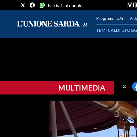
Iscriviti al canale
ProgrammaUS
Vid
TEMI CALDI DI OGG
METEO
COMUNI AL VOTO
VIDEO
MULTIMEDIA
FOTO
CRONACA SARDEGNA
CAGLIARI
PROVINCIA DI CAGLIARI
SULCIS IGLESIENTE