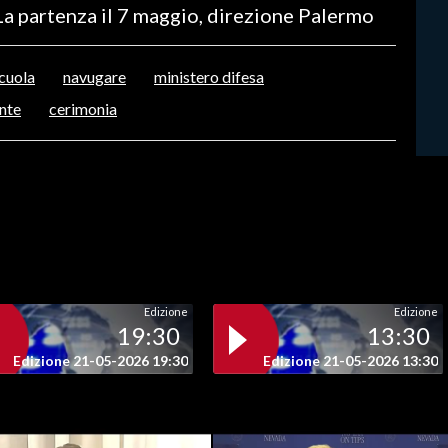
 La partenza il 7 maggio, direzione Palermo
cuola
navugare
ministero difesa
nte
cerimonia
Edizione
Edizione
19:30
13:30
Edizione 21-05-2026 19:30
Edizione 21-05-2026 13:30