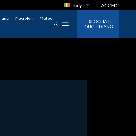
Italy
ACCEDI
nunci
Necrologi
Meteo
SFOGLIA IL
QUOTIDIANO