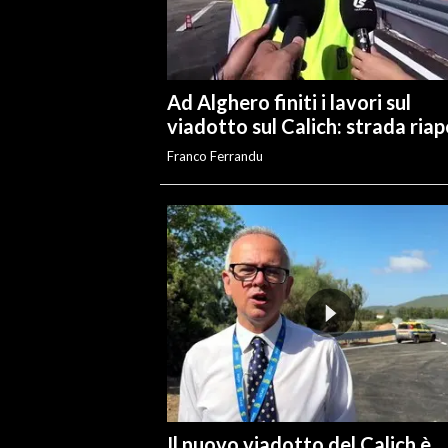
INFO AZIENDE
ABBONATI
Ad Alghero finiti i lavori sul
ANNUNCI
viadotto sul Calich: strada ria
NECROLOGI
Franco Ferrandu
PUBBLICITÀ
SPIAGGE
STORE
Il nuovo viadotto del Calich è