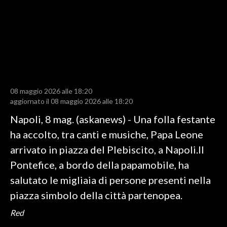
LAVORO
BANDI
SPORT IN SARDEGNA
SPORT
08 maggio 2026 alle 18:20
RISULTATI E CLASSIFICHE
aggiornato il 08 maggio 2026 alle 18:20
CALCIO
Napoli, 8 mag. (askanews) - Una folla festante
CALCIO REGIONALE
ha accolto, tra canti e musiche, Papa Leone
BASKET
arrivato in piazza del Plebiscito, a Napoli.Il
VOLLEY
Pontefice, a bordo della papamobile, ha
MOTORI
salutato le migliaia di persone presenti nella
TENNIS
piazza simbolo della città partenopea.
ALTRI SPORT
Red
CULTURA