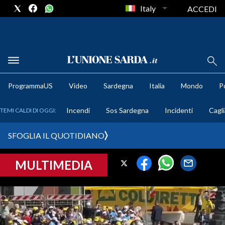
Italy
ACCEDI
METEO
ProgrammaUS
Video
Sardegna
Italia
Mondo
Po
COMUNI AL VOTO
Incendi
Sos Sardegna
Incidenti
Cagli
TEMI CALDI DI OGGI:
VIDEO
SFOGLIA IL QUOTIDIANO
FOTO
MULTIMEDIA
CRONACA SARDEGNA
CAGLIARI
PROVINCIA DI CAGLIARI
SULCIS IGLESIENTE