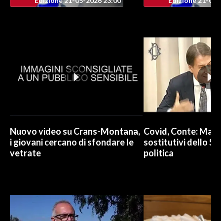
Edizione 21-05-2026 23:00
Edizione 21-05-
INFO AZIENDE
ABBONATI
ANNUNCI
NECROLOGI
PUBBLICITÀ
SPIAGGE
STORE
Nuovo video su Crans-Montana,
Covid, Conte: Mai u
i giovani cercano di sfondare le
sostitutivi dello St
vetrate
politica