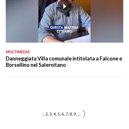
MULTIMEDIA
Danneggiata Villa comunale intitolata a Falcone e
Borsellino nel Salernitano
1
2
3
4
5
6
7
8
9
...