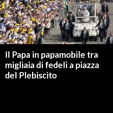
MEDIO CAMPIDANO
ORISTANO E PROVINCIA
SASSARI E PROVINCIA
GALLURA
NUORO E PROVINCIA
OGLIASTRA
AGENDA
Il Papa in papamobile tra
CRONACA
migliaia di fedeli a piazza
ITALIA
del Plebiscito
MONDO
POLITICA
ECONOMIA
SERVIZI ALLE IMPRESE